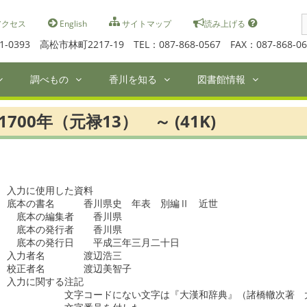
S
クセス
English
サイトマップ
読み上げる
f
1-0393 高松市林町2217-19 TEL：087-868-0567 FAX：087-868-06
調べもの
香川を知る
図書館情報
1700年（元禄13） ～ (41K)
入力に使用した資料

底本の書名　　　香川県史　年表　別編Ⅱ　近世

　底本の編集者　　香川県

　底本の発行者　　香川県

　底本の発行日　　平成三年三月二十日

入力者名　　　　渡辺浩三

校正者名　　　　渡辺美智子

入力に関する注記

　　　　　　文字コードにない文字は『大漢和辞典』（諸橋轍次著　大