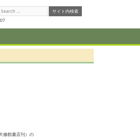
earch
or:
07
修館書店刊）の
