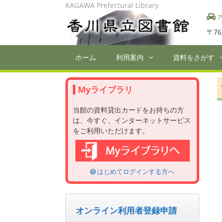
Skip
KAGAWA Prefectural Library
to
ア
content
〒76
ホーム
利用案内
資料をさがす
Myライブラリ
当館の資料貸出カードをお持ちの方
は、今すぐ、インターネットサービス
をご利用いただけます。
はじめてログインする方へ
オンライン利用者登録申請