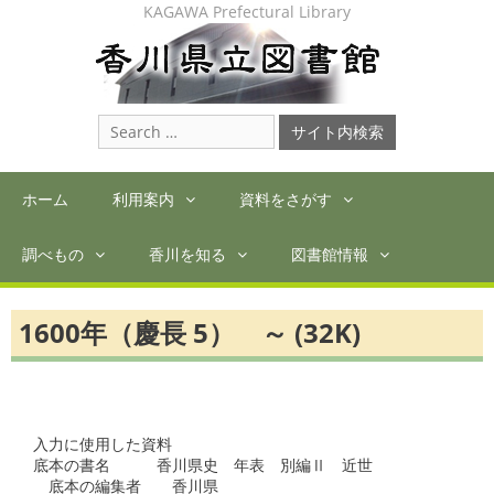
Skip
KAGAWA Prefectural Library
to
content
Search
for:
ホーム
利用案内
資料をさがす
調べもの
香川を知る
図書館情報
1600年（慶長 5） ～ (32K)
入力に使用した資料

底本の書名　　　香川県史　年表　別編Ⅱ　近世

　底本の編集者　　香川県
