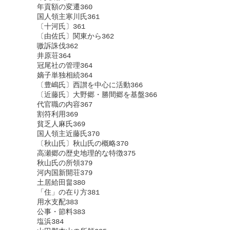
　　　年貢額の変遷360

　　　国人領主寒川氏361

　　　〔十河氏〕361

　　　〔由佐氏〕関東から362

　　　嗷訴誅伐362

　　　井原荘364

　　　冠尾社の管理364

　　　嫡子単独相続364

　　　〔豊嶋氏〕西讃を中心に活動366

　　　〔近藤氏〕大野郷・勝間郷を基盤366

　　　代官職の内容367

　　　割符利用369

　　　貧乏人麻氏369

　　　国人領主近藤氏370

　　　〔秋山氏〕秋山氏の概略370

　　　高瀬郷の歴史地理的な特徴375

　　　秋山氏の所領379

　　　河内国新開荘379

　　　土居給田畠380

　　　「住」の在り方381

　　　用水支配383

　　　公事・節料383

　　　塩浜384
