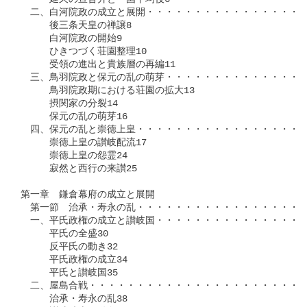
　二、白河院政の成立と展開・・・・・・・・・・・・・・・・・
　　　後三条天皇の禅譲8

　　　白河院政の開始9

　　　ひきつづく荘園整理10

　　　受領の進出と貴族層の再編11

　三、鳥羽院政と保元の乱の萌芽・・・・・・・・・・・・・・・
　　　鳥羽院政期における荘園の拡大13

　　　摂関家の分裂14

　　　保元の乱の萌芽16

　四、保元の乱と崇徳上皇・・・・・・・・・・・・・・・・・・
　　　崇徳上皇の讃岐配流17

　　　崇徳上皇の怨霊24

　　　寂然と西行の来讃25

第一章　鎌倉幕府の成立と展開

　第一節　治承・寿永の乱・・・・・・・・・・・・・・・・・・
　一、平氏政権の成立と讃岐国・・・・・・・・・・・・・・・・
　　　平氏の全盛30

　　　反平氏の動き32

　　　平氏政権の成立34

　　　平氏と讃岐国35

　二、屋島合戦・・・・・・・・・・・・・・・・・・・・・・・
　　　治承・寿永の乱38
