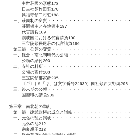
　　　中世荘園の形態178

　　　日吉社領柞田荘178

　　　興福寺領二村荘183

　三、荘園制の変質・・・・・・・・・・・・・・・・・・・・・
　　　荘園領主と在地領主187

　　　代官請負189

　　　讃岐国における代官請負190

　　　三宝院領長尾荘の代官請負196

　第三節　公領の変質・・・・・・・・・・・・・・・・・・・・
　一、鎌倉・南北朝時代の公領・・・・・・・・・・・・・・・・
　　　公領の給付200

　二、寺社の料所・・・・・・・・・・・・・・・・・・・・・・
　　　公領の寄付203

　　　三宝院領郡家郷205

　　　〔ギ〕(＃「ギ」は文字番号24639）園社領西大野郷208

　三、終末期の公領・・・・・・・・・・・・・・・・・・・・・
　　　国衙職の請負209

第三章　南北朝の動乱

　第一節　建武政権の成立と讃岐・・・・・・・・・・・・・・・
　一、元弘の乱と讃岐・・・・・・・・・・・・・・・・・・・・
　　　元弘の乱212

　　　宗良親王213
