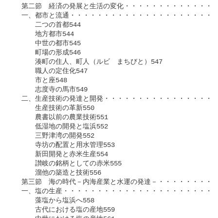
　第二節　経済の発展と生活の変化・・・・・・・・・・・・・・
　一、都市と流通・・・・・・・・・・・・・・・・・・・・・・
　　　二つの首都544

　　　地方都市544

　　　中世の都市545

　　　町場の形成546

　　　湊町の住人、町人（ルビ　まちびと）547

　　　職人の定住化547

　　　市と座548

　　　志度寺の馬市549

　二、生産技術の発達と開発・・・・・・・・・・・・・・・・・
　　　生産技術の革新550

　　　農書以前の農業技術551

　　　低湿地の開発と塩浜552

　　　三野津湾の開発552

　　　寺坊の配置と用水管理553

　　　新田開発と赤米生産554

　　　讃岐の銘柄としての赤米555

　　　溜他の築造と技術556

　第三節　海の時代－内海産業と水運の発達－・・・・・・・・・
　一、塩の生産・・・・・・・・・・・・・・・・・・・・・・・
　　　藻塩から塩浜へ558

　　　古代における塩の産地559
