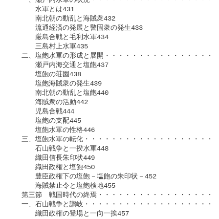
　一、瀬戸内水軍の状況・・・・・・・・・・・・・・・・・・・
　　　水軍とは431

　　　南北朝の動乱と海賊衆432

　　　流通経済の発展と警固衆の発生433

　　　厳島合戦と毛利水軍434

　　　三島村上水軍435

　二、塩飽水軍の形成と展開・・・・・・・・・・・・・・・・・
　　　瀬戸内海交通と塩飽437

　　　塩飽の荘園438

　　　塩飽海賊衆の発生439

　　　南北朝の動乱と塩飽440

　　　海賊衆の活動442

　　　児島合戦444

　　　塩飽の支配445

　　　塩飽水軍の性格446

　三、塩飽水軍の転化・・・・・・・・・・・・・・・・・・・・
　　　石山戦争と一揆水軍448

　　　織田信長朱印状449

　　　織田政権と塩飽450

　　　豊臣政権下の塩飽－塩飽の朱印状－452

　　　海賊禁止令と塩飽検地455

　第三節　戦国時代の終焉・・・・・・・・・・・・・・・・・・
　一、石山戦争と讃岐・・・・・・・・・・・・・・・・・・・・
　　　織田政権の登場と一向一挨457
