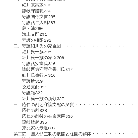
　　　細川京兆家280

　　　讃岐守護職280

　　　守護関係文書285

　　　守護代二人制287

　　　島・浦290

　　　海上支配291

　　　守護の権限292

　二、守護細川氏の家臣団・・・・・・・・・・・・・・・・・・
　　　細川氏一族305

　　　細川氏一族の家臣308

　　　守護代安富氏310

　　　讃岐西方守護代香川氏312

　　　細川氏奉行人316

　　　守護所319

　　　交通支配321

　　　守護領322

　　　細川氏一族の所領327

　三、応仁の乱と守護支配の変質・・・・・・・・・・・・・・・
　　　応仁の乱328

　　　応仁の乱後の在京家臣330

　　　讃岐蜂起335

　　　京兆家の衰退337

　第二節　国人領主制の展開と荘園の解体・・・・・・・・・・・