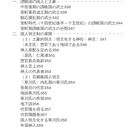
　一、讃岐国の国人と土豪・・・・・・・・・・・・・・・・・・
　　　中世後期の讃岐国の武士338

　　　室町幕府成立期の武士339

　　　観応擾乱期の武士342

　　　室町時代（十四世紀後半～十五世紀）の讃岐国の武士344

　　　室町期讃岐国の武士の分類347

　二、国人領主制の展開・・・・・・・・・・・・・・・・・・・
　　　（１）土豪的領主〔領主化する神社・神主〕347

　　　〔水主氏〕惣官であり地頭である348

　　　神人座配を定める350

　　　〔原氏〕仁尾浦351

　　　惣官新兵衛尉352

　　　神人言上353

　　　神人の代表者353

　　　（２）荘郷級国人領主

　　　〔寒川氏〕内乱期の寒川氏354

　　　長尾荘の代官354

　　　地頭寒川氏355

　　　寒川氏の所領355

　　　地下請356

　　　代官職を得る357

　　　代官職罷免357

　　　国人領主化する寒川氏358

　　　年貢納入359
