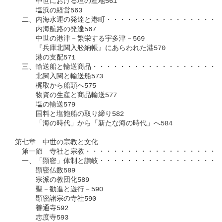
　　　中世における塩の産地561

　　　塩浜の経営563

　二、内海水運の発達と港町・・・・・・・・・・・・・・・・・
　　　内海航路の発達567

　　　中世の港津－繁栄する宇多津－569

　　　『兵庫北関入舩納帳』にあらわれた港570

　　　港の支配571

　三、輸送船と輸送商品・・・・・・・・・・・・・・・・・・・
　　　北関入関と輸送船573

　　　梶取から船頭へ575

　　　物資の生産と商品輸送577

　　　塩の輸送579

　　　国料と塩飽船の取り締り582

　　　「海の時代」から「新たな海の時代」へ584

第七章　中世の宗教と文化

　第一節　寺社と宗教・・・・・・・・・・・・・・・・・・・・
　一、「顕密」体制と讃岐・・・・・・・・・・・・・・・・・・
　　　顕密仏数589

　　　宗派の教団化589

　　　聖－勧進と遊行－590

　　　顕密諸宗の寺社590

　　　善通寺592

　　　志度寺593
