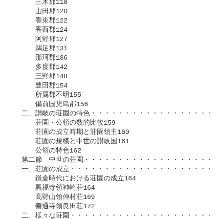
　　　三木郡118

　　　山田郡120

　　　香東郡122

　　　香西郡124

　　　阿野郡127

　　　鵜足郡131

　　　那珂郡136

　　　多度郡142

　　　三野郡148

　　　豊田郡154

　　　所属郡不明155

　　　備前国児島郡156

　二、讃岐の荘園の特色・・・・・・・・・・・・・・・・・・・
　　　荘園・公領の数的比較159

　　　荘園の成立時期と荘園領主160

　　　荘園の規模と中世の讃岐国161

　　　公領の特色162

　第二節　中世の荘園・・・・・・・・・・・・・・・・・・・・
　一、荘園の成立・・・・・・・・・・・・・・・・・・・・・・
　　　鎌倉時代における荘園の成立164

　　　興福寺領神崎荘164

　　　高野山領仲村荘169

　　　善通寺領良田荘172

　二、様々な荘園・・・・・・・・・・・・・・・・・・・・・・