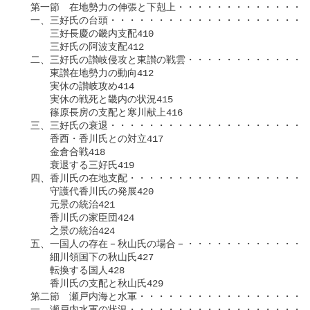
　第一節　在地勢力の伸張と下剋上・・・・・・・・・・・・・・
　一、三好氏の台頭・・・・・・・・・・・・・・・・・・・・・
　　　三好長慶の畿内支配410

　　　三好氏の阿波支配412

　二、三好氏の讃岐侵攻と東讃の戦雲・・・・・・・・・・・・・
　　　東讃在地勢力の動向412

　　　実休の讃岐攻め414

　　　実休の戦死と畿内の状況415

　　　篠原長房の支配と寒川献上416

　三、三好氏の衰退・・・・・・・・・・・・・・・・・・・・・
　　　香西・香川氏との対立417

　　　金倉合戦418

　　　衰退する三好氏419

　四、香川氏の在地支配・・・・・・・・・・・・・・・・・・・
　　　守護代香川氏の発展420

　　　元景の統治421

　　　香川氏の家臣団424

　　　之景の統治424

　五、一国人の存在－秋山氏の場合－・・・・・・・・・・・・・
　　　細川領国下の秋山氏427

　　　転換する国人428

　　　香川氏の支配と秋山氏429

　第二節　瀬戸内海と水軍・・・・・・・・・・・・・・・・・・