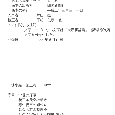
　底本の編集・発行　　香川県

　底本の出版社　　　　四国新聞社

　底本の発行　　　　　平成二年三月三十一日

入力者　　　　　片山　堯

校正者　　　　　平松　伝蔵　他 

入力に関する注記

	文字コードにない文字は『大漢和辞典』（諸橋轍次著　大修館書店刊）の

	文字番号を付した。

登録日　　　　　2002年６月11日

　通史編　第二巻　　中世

序章　中世の序幕

　一、後三条天皇の親政・・・・・・・・・・・・・・・・・・・
　　　尊仁親王の即位4

　　　延久の荘園整理令4

　　　延久の宣旨升と一国平均役6
