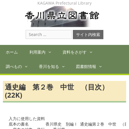
Skip
KAGAWA Prefectural Library
to
content
Search
for:
ホーム
利用案内
資料をさがす
調べもの
香川を知る
図書館情報
通史編 第２巻 中世 （目次）
(22K)
入力に使用した資料

底本の書名	香川県史　別編Ⅰ 通史編第２巻　中世　（目次）
