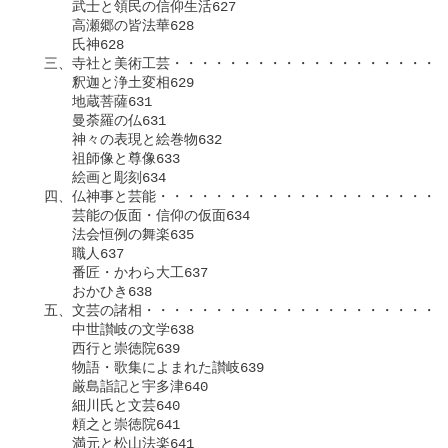
　　　武士と領民の信仰生活627

　　　高瀬郷の皆法華628

　　　氏神628

　三、寺社と美術工芸・・・・・・・・・・・・・・・・・・・・
　　　釈迦と浄土変相629

　　　地蔵菩薩631

　　　曼荼羅の仏631

　　　神々の表現と絵巻物632

　　　祖師像と尊像633

　　　絵画と彫刻634

　四、仏神事と芸能・・・・・・・・・・・・・・・・・・・・・
　　　芸能の仮面・信仰の仮面634

　　　法会恒例の舞楽635

　　　職人637

　　　番匠・かわら大工637

　　　おかひき638

　五、文芸の諸相・・・・・・・・・・・・・・・・・・・・・・
　　　中世讃岐の文学638

　　　西行と崇徳院639

　　　物語・歌集によまれた讃岐639

　　　厳島詣記と宇多津640

　　　細川氏と文芸640

　　　頼之と崇徳院641

　　　満元と松山法楽641
