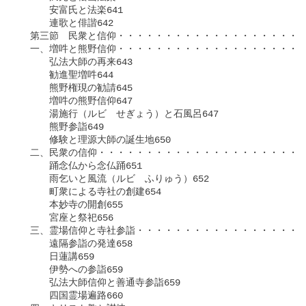
　　　安富氏と法楽641

　　　連歌と俳諧642

　第三節　民衆と信仰・・・・・・・・・・・・・・・・・・・・
　一、増吽と熊野信仰・・・・・・・・・・・・・・・・・・・・
　　　弘法大師の再来643

　　　勧進聖増吽644

　　　熊野権現の勧請645

　　　増吽の熊野信仰647

　　　湯施行（ルビ　せぎょう）と石風呂647

　　　熊野参詣649

　　　修験と理源大師の誕生地650

　二、民衆の信仰・・・・・・・・・・・・・・・・・・・・・・
　　　踊念仏から念仏踊651

　　　雨乞いと風流（ルビ　ふりゅう）652

　　　町衆による寺社の創建654

　　　本妙寺の開創655

　　　宮座と祭祀656

　三、霊場信仰と寺社参詣・・・・・・・・・・・・・・・・・・
　　　遠隔参詣の発達658

　　　日蓮講659

　　　伊勢への参詣659

　　　弘法大師信仰と善通寺参詣659

　　　四国霊場遍路660
