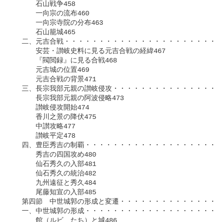
　　　石山戦争458

　　　一向宗の流布460

　　　一向宗寺院の分布463

　　　石山籠城465

　二、元吉合戦・・・・・・・・・・・・・・・・・・・・・・・
　　　安芸・讃岐史料に見る元吉合戦の経緯467

　　　『閥閲録』に見る合戦468

　　　元吉城の位置469

　　　元吉合戦の背景471

　三、長宗我部元親の讃岐侵攻・・・・・・・・・・・・・・・・
　　　長宗我部元親の阿波侵略473

　　　讃岐侵攻開始474

　　　香川之景の降伏475

　　　中讃攻略477

　　　讃岐平定478

　四、豊臣秀吉の制覇・・・・・・・・・・・・・・・・・・・・
　　　秀吉の四国攻め480

　　　仙石秀久の入部481

　　　仙石秀久の統治482

　　　九州遠征と秀久484

　　　尾藤知宣の入部485

　第四節　中世城郭の形成と変遷・・・・・・・・・・・・・・・
　一、中世城郭の形成・・・・・・・・・・・・・・・・・・・・
　　　館（ルビ　たち）と城486
