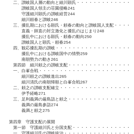
　二、讃岐国人層の動向と細川顕氏・・・・・・・・・・・・・・
　　　讃岐国人領主の荘園侵略241

　　　守護細川顕氏の讃岐経営244

　　　細川頼春と讃岐246

　三、擾乱期における顕氏・頼春の動向と讃岐国人支配・・・・・
　　　直義・師直の対立激化と擾乱のはじまり248

　　　擾乱中における顕氏・頼春の動向250

　　　讃岐国人と顕氏・頼春254

　四、観応擾乱期の讃岐・・・・・・・・・・・・・・・・・・・
　　　擾乱中における讃岐国中の情勢259

　　　南朝勢力の動き261

　第四節　細川頼之の讃岐支配・・・・・・・・・・・・・・・・
　一、白峯合戦・・・・・・・・・・・・・・・・・・・・・・・
　　　細川頼之の讃岐進出265

　　　細川清氏の南朝帰順と白峯合戦267

　二、頼之の讃岐支配確立・・・・・・・・・・・・・・・・・・
　　　伊予経略271

　三、足利義満の厳島詣と頼之・・・・・・・・・・・・・・・・
　　　義満の厳島参詣274

　　　義満と頼之275

第四章　守護支配の展開

　第一節　守護細川氏と分国支配・・・・・・・・・・・・・・・
　一、守護細川氏の讃岐統治・・・・・・・・・・・・・・・・・