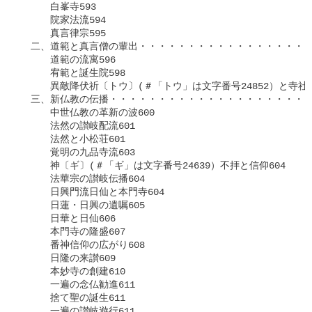
　　　白峯寺593

　　　院家法流594

　　　真言律宗595

　二、道範と真言僧の輩出・・・・・・・・・・・・・・・・・・
　　　道範の流寓596

　　　宥範と誕生院598

　　　異敵降伏祈〔トウ〕(＃「トウ」は文字番号24852）と寺社興隆
　三、新仏教の伝播・・・・・・・・・・・・・・・・・・・・・
　　　中世仏教の革新の波600

　　　法然の讃岐配流601

　　　法然と小松荘601

　　　覚明の九品寺流603

　　　神〔ギ〕(＃「ギ」は文字番号24639）不拝と信仰604

　　　法華宗の讃岐伝播604

　　　日興門流日仙と本門寺604

　　　日蓮・日興の遺嘱605

　　　日華と日仙606

　　　本門寺の隆盛607

　　　番神信仰の広がり608

　　　日隆の来讃609

　　　本妙寺の創建610

　　　一遍の念仏勧進611

　　　捨て聖の誕生611

　　　一遍の讃岐遊行611
