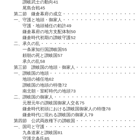
　　　讃岐武士の動向41

　　　尾島合戦45

　第二節　鎌倉幕府の成立・・・・・・・・・・・・・・・・・・
　一、守護と地頭・御家人・・・・・・・・・・・・・・・・・・
　　　守護・地頭補任の勅許49

　　　鎌倉幕府の地方支配体制50

　　　鎌倉時代初期の讃岐守護52

　二、承久の乱・・・・・・・・・・・・・・・・・・・・・・・
　　　一条家知行国讃岐国55

　　　頼朝の死と讃岐国57

　　　承久の乱58

　第三節　讃岐国の地頭・御家人・・・・・・・・・・・・・・・
　一、讃岐国の地頭・・・・・・・・・・・・・・・・・・・・・
　　　地頭の補任地62

　　　讃岐国の地頭の特徴72

　　　南北朝・室町時代の地頭73

　二、讃岐国の御家人・・・・・・・・・・・・・・・・・・・・
　　　元暦元年の讃岐国御家人交名75

　　　鎌倉時代初頭における讃岐国御家人の特徴78

　　　鎌倉時代に現れる讃岐国の御家人79

　第四節　公武両政権下の讃岐国・・・・・・・・・・・・・・・
　一、国司と守護・・・・・・・・・・・・・・・・・・・・・・
　　　九条道家と讃岐国81

　　　守護北条氏85
