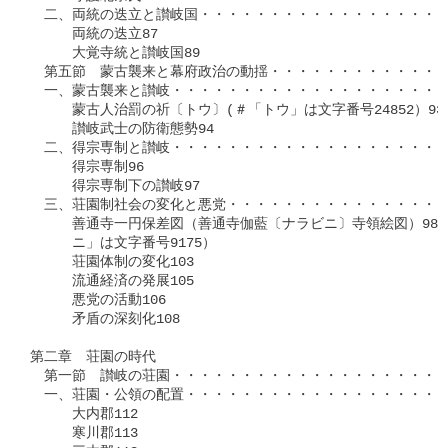
　二、両統の迭立と讃岐国・・・・・・・・・・・・・・・・・・
　　　両統の迭立87

　　　大覚寺統と讃岐国89

　第五節　蒙古襲来と幕府政治の動揺・・・・・・・・・・・・・
　一、蒙古襲来と讃岐・・・・・・・・・・・・・・・・・・・・
　　　蒙古人治罰の祈〔トウ〕(＃「トウ」は文字番号24852）93

　　　讃岐武士の防衛態勢94

　二、得宗専制と讃岐・・・・・・・・・・・・・・・・・・・・
　　　得宗専制96

　　　得宗専制下の讃岐97

　三、荘園制社会の変化と悪党・・・・・・・・・・・・・・・・
　　　善通寺一円保差図（善通寺伽藍〔ナラビニ〕寺領絵図）98（
　　　ニ」は文字番号9175）

　　　荘園体制の変化103

　　　流通経済の発展105

　　　悪党の活動106

　　　矛盾の深刻化108

第二章　荘園の時代

　第一節　讃岐の荘園・・・・・・・・・・・・・・・・・・・・
　一、荘園・公領の配置・・・・・・・・・・・・・・・・・・・
　　　大内郡112

　　　寒川郡113
