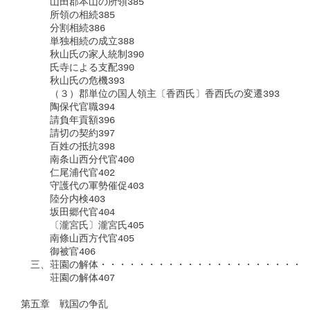
　　　山田郡本山の所領385

　　　所領の相続385

　　　分割相続386

　　　単独相続の成立388

　　　秋山氏の家人統制390

　　　氏寺による支配390

　　　秋山氏の危機393

　　　（３）郡単位の国人領主〔香西氏〕香西氏の変遷393

　　　陶保代官職394

　　　請負年貢額396

　　　請切の契約397

　　　百姓の抵抗398

　　　南条山西分代官400

　　　仁尾浦代官402

　　　守護代の軍勢催促403

　　　陸分内検403

　　　坂田郷代官404

　　　〔瀧宮氏〕瀧宮氏405

　　　南條山西方代官405

　　　御被官406

　三、荘園の解体・・・・・・・・・・・・・・・・・・・・・・
　　　荘園の解体407

第五章　戦国の争乱
