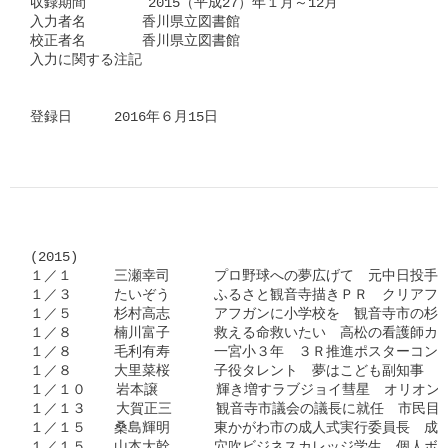
収録期間　      2015（平成27）年１月～12月

入力者名　　　　香川県立図書館

校正者名　　　　香川県立図書館

入力に関する注記

(2015)

１／１　　　三瀬幸司　　  プロ野球への夢広げて　元中日投手、
１／３　　　たいぞう　　  ふるさと観音寺描きＰＲ　クリアファ
１／５　　　杉村高志　　  アフガンに小学校を　観音寺市の杉村
１／８　　　楠川富子　　  救える命救いたい　高松の看護師カン
１／８　　　毛利有寿　　  一宮小３年　３Ｒ推進ポスターコンク
１／８　　　大里菜桜　　  子役タレント　夢はこども副知事

１／１０　  岩本譲　　　  輝き増すラブジョイ彗星　オリオン
１／１３　  大賀正三　　  観音寺市議会の議長に就任　市民目
１／１５　　桑島輝明　　  東かがわ市の成人式実行委員長　成人
１／１５　　山本大幹　　  穴吹ビジネスカレッジ学生　個人ボ