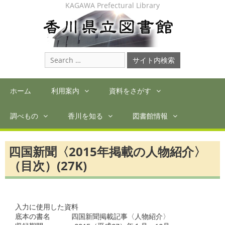
Skip
KAGAWA Prefectural Library
to
content
Search
for:
ホーム
利用案内
資料をさがす
調べもの
香川を知る
図書館情報
四国新聞〈2015年掲載の人物紹介〉
（目次）(27K)
入力に使用した資料

底本の書名　　　四国新聞掲載記事〈人物紹介〉
