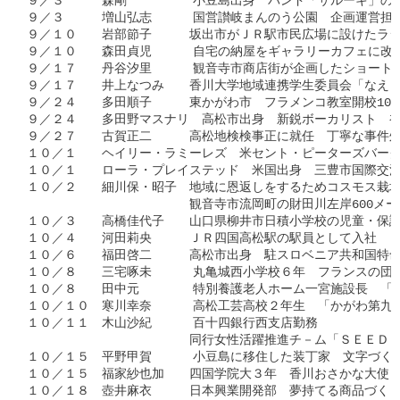
９／３　　　森剛　　　    小豆島出身　バンド「サルーキ」の
９／３　　　増山弘志　    国営讃岐まんのう公園　企画運営担
９／１０　　岩部節子　　　坂出市がＪＲ駅市民広場に設けたラジオ
９／１０　　森田貞児　    自宅の納屋をギャラリーカフェに改
９／１７　　丹谷汐里　    観音寺市商店街が企画したショート
９／１７　　井上なつみ　　香川大学地域連携学生委員会「なえど
９／２４　　多田順子　　　東かがわ市　フラメンコ教室開校10
９／２４　　多田野マスナリ　高松市出身　新鋭ボーカリスト　初
９／２７　　古賀正二　　　高松地検検事正に就任　丁寧な事件処
１０／１　　ヘイリー・ラミーレズ　米セント・ピーターズバーグ
１０／１　　ローラ・プレイステッド　米国出身　三豊市国際交流
１０／２　　細川保・昭子　地域に恩返しをするためコスモス栽培3
　　　　　　　　　　　　　観音寺市流岡町の財田川左岸600メー
１０／３　　高橋佳代子　　山口県柳井市日積小学校の児童・保護
１０／４　　河田莉央　　　ＪＲ四国高松駅の駅員として入社　ま
１０／６　　福田啓二　　　高松市出身　駐スロベニア共和国特命
１０／８　　三宅啄未　    丸亀城西小学校６年　フランスの団
１０／８　　田中元　　    特別養護老人ホーム一宮施設長　「
１０／１０　寒川幸奈　    高松工芸高校２年生　「かがわ第九
１０／１１　木山沙紀　    百十四銀行西支店勤務　

　　　　　　　　　　　　　同行女性活躍推進チ－ム「ＳＥＥＤＳ
１０／１５　平野甲賀　    小豆島に移住した装丁家　文字づく
１０／１５　福家紗也加　　四国学院大３年　香川おさかな大使　
１０／１８　壺井麻衣　　　日本興業開発部　夢持てる商品づくり