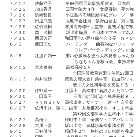
７／１７　　佐藤洋子　　  第80回県展知事賞受賞者　日本画　
７／２３　　永山香月　　  四国学院大４年　女優目指し夢の舞台
７／２６　　浜崎哲良　　  小豆島内海地区絵手紙グループ「夢島
７／２７　　田辺武義　　  丸亀市会社員　飯野山登山１万回達成
７／２９　　佐竹茂樹　　　寒川高野球部亜監督　夏初采配で寒川
７／３０　　岡　茂樹　    坂出市職員　全日本アマチュア名人
７／３０　　西原芳正　　　和田雨乞い踊り保存会会長　ＮＰＯ法
８／６　　　薦田匡史　    バーテンダー　曲芸的なパフォーマ
                         「フレアバーテンディング
８／６　　　江波戸功一　  重い心臓病を患う大林夏奈ちゃんの米
                         「ななちゃんを救う会」事務
８／１３　　宮本菜由　    高松高校２年

                          全国珠算教育連盟主催
８／１３　　向井理沙　　　徳島文理大香川薬学部　白血病ウィル
                          若手の女性科学者を支
８／２０　　伴野週一　　　弁護士　高松市に新設されたコンプラ
８／２０　　上田富子　       三豊市詫間町志々島最高齢者　
８／２７　　ＲＹＮＳＨＵ　高松出身デザイナー　違った自分発見
８／２７　　佐溝千裕、陽向、由宇　丸亀郡家小６，４，１年生　
                          第12回文部科学大臣杯小
８／２７　　髙橋命　　　　桜町中１年　全国ジュニアバレエコン
８／２８　　本川一善　　　坂出出身　農林水産省事務次官　漁業
９／１　　　三好健斗　　　桜町中２年　将棋のプロ棋師を養成す