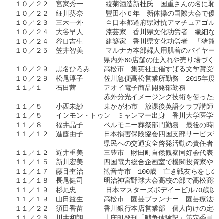
１０／２２　宮家秀一　    綾菊酒造新杜氏　国重さんの名に恥
１０／２２　細川葵奈　    豐田小６年　新体操の国際大会で優
１０／２３　三木一外　    全日本都道府県対抗アマチュアゴルフ
１０／２４　大谷早人　    漆芸家　香川県文化功労者　繊細な作
１０／２４　谷口吉生　    建築家　香川県文化功労者　「猪熊
１０／２５　笠井智美　    マルナカ本部婦人用肌着のバイヤー　
　　　　　　　　　　　　　県内外60店舗の仕入れや売り場づくり
１０／２９　黒名ひろみ　　高松市　集英社主催すばる文学賞受賞
１０／２９　松尾淳子　　　佐川急便高松営業所勤務　2015年度
１１／１　　石田茜　　　　アオイ電子商品開発部勤務　

　　　　　　　　　　　　　赤外分光イメージング技術を使った製
１１／５　　小西未紗　　　東かがわ市　放課後英語クラブ講師で
１１／５　　インモン・トゥン　ミャンマー出身　香川大学医学部
１１／８　　福井晶子　　　ベルモニー葬祭部門勤務　最後の時間
１１／１２　進藤由子　　　日本損害保険協会四国支部サービス部
　　　　　　　　　　　　　県民への交通安全啓発活動の責任者と
１１／１２　近井重美　　　三豊市　財田町自然観察同好会代表　
１１／１５　新川宏美　　　四国電力総合企画室で機関投資家やア
１１／１７　藤目杢治　　　観音寺市　100歳　亡き戦友らをしの
１１／１８　長尾健司　　　明治神宮野球大会高校の部で高松商業
１１／１９　杉尾忠　　    日本マスターズボデイービル70歳以
１１／１９　山田益生　　　高松市　園芸プランナー　園芸療法指
１１／２２　須田香苗　　　香川銀行本店営業部　個人向けの定期
１１／２６　川井和朗　　　土庄町発刊「戦争体験記」策定委員長