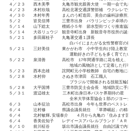
４／２３　　西木美季　　　丸亀市観光親善大使　一期一会で丸亀
４／２３　　木村欣哉　　　高松北署交通課警部補　ウクレレで交
４／３０　　木村年秀　　　まんのう町造田、美合の歯科診療所所
５／２　　　皆見信博　　　三豊市出身　パラリンピック卓球の８
５／１４　　山下総太　　　檀紙小５年　節水型街づくり推進協議
５／１４　　大谷リュウジ　観音寺町出身　新観音寺市役所の誕生
５／２１　　多田羅桂子　　丸亀署交通１課長

                          白バイにまたがる女性
５／２１　　三好美佳　　　東かがわ市　小中学生向け陸上教室「
                          運動好きの子どもを多く育てたい

５／２２　　泉清善　　　　高松市　17年間通学路に花を植え、こ
                          地域の風物詩として定
５／２３　　西本忠雄　　　詫間町元小学校教師　自宅の敷地に地
５／２８　　水村仰　　　　さぬき市津田　石工職人　

                          ブラジルで開催される技
５／２８　　大平国博　　　三豊市防災士会会長　地域防災に手腕
５／３１　　渡辺雄太　　  三木町出身日本バスケ界期待の星　

                          全米大学体育協会１部
６／３　　　山本征治　　　高松市出身　今年も世界のベストレス
６／４　　　辻村修　　　　県議会議長就任　「草莽崛起」の精神
６／４　　　北村敏輝､安場泰介　　４月から丸亀の「住みます芸
６／４　　　香美佐知子　　レデイースアパレルブランド「ＡＲＯ
６／１０　　前川柾谷　　　坂出市議会議長就任　自由討議で内容