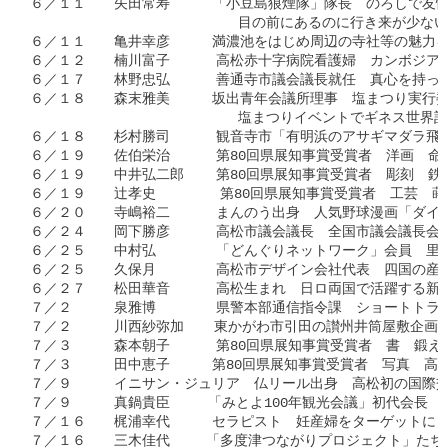
６／１１　　矢田常寿　　　「小豆島狼煙隊」隊長　のろしで友情
                          目の前にあるのに行き来が少
６／１１　　亀井幸彦　　　満濃池をはじめ周辺の寺社等の魅力を
６／１２　　楠川富子　    高松赤十字病院看護婦　カンボジア
６／１７　　林野忠弘　    善通寺市議会議長就任　真心を持っ
６／１８　　森末雅美　　　坂出青年会議所理事　塩まつり実行委
                          塩まつりイベントでギネス
６／１８　　杉村勝司　    観音寺市「有明浜のアサギマダラ飛
６／１９　　佐伯栄治　    第80回県展知事賞受賞者　洋画　命
６／１９　　中井弘二郎    第80回県展知事賞受賞者　彫刻　鉄
６／１９　　辻孝史        第80回県展知事賞受賞者　工芸　
６／２０　　寺嶋裕二　    まんのう出身　人気野球漫画「ダイ
６／２４　　岡下勝彦　    高松市議会議長　全国市議会議長会
６／２５　　中村弘　　    「どんぐりネットワーク」会員　里山
６／２５　　久保月　　    高松市デザイン会社代表　四国の産
６／２７　　松田華音　    高松生まれ　日ロ両国で活躍する新
７／２　　　泉雅博　　    県警本部通信指令課　ショートトラ
７／２　　　川西紗弥加　  東かがわ市引田の讃州井筒屋敷企画
７／３　　　森本朝子　    第80回県展知事賞受賞者　書　鍛え
７／３　　　田中恵子　　　第80回県展知事賞受賞者　写真　高
７／９　　　イニサン・ジュリア　仏リール出身　高松初の国際交
７／９　　　真鍋貴臣　   「みとよ100年観光会議」初代会長　
７／１６　　梶浦幸代　　　セラピスト　妊産婦をターゲットにし
７／１６　　三木佳代　　 「多度津つながりプロジェクト」たち