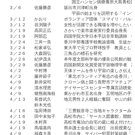
                          国立ハンセン病療養所大
３／６　　　佐藤勝彦　　　坂出市川津町出身　

                          宇宙の始まりを説明する
３／１２　　かおり　　　　ボランティア団体「スマイリ・バルー
３／１２　　谷渕陽子　　　女性が活躍できる職場を増やしたい　
３／１９　　高田正広　　　さかいで楽市楽座実行委員会座長　インタ
３／１９　　阿部忍　　　　四国学院大学日本手話非常勤講師　学
３／２４　　三井一良　　　香川中部養護学校教諭退職　生徒から
３／２４　　松家卓弘　　　東大卒で元プロ野球投手　教員として
３／２６　　大森国弘　　　三角点の標石を研究　

３／２６　　紀伊茂夫　　　本年度文部科学省の優良公民館の観音
３／２９　　佐藤勝彦　　　四国新聞文化賞受賞宇宙物理学者　謎
４／２　　　中村博　　　　天体ドームを作り宇宙の楽しさ伝える
４／２　　　藤井節子　　　「東北ボランティア有志の会香川」代
４／９　　　新井栄司　　　クローン病と闘う長野市アマチュア写
４／９　　　清水理恵　　　デイサービスセンター専属言語聴覚士
４／９　　　猪熊南海枝　　東かがわ市五名出身　五明地区の手書
４／１３　　長曾武久　　　地元男性２人植栽に奮闘　やぶの斜面
　　　　　　鈴木光也

４／１６　　塩田博崇　　　「三豊観音寺ご当地キャラクターみと
４／１６　　田中未知子　　高松市内に「サーカス図書館」開館　
４／１９　　木村斉　　　　高松市庵治の自宅の庭に植え付けた約
４／１９　　馬場基尚　　　県弁護士会会長に就任　出前授業など
４／９　　　福森大喜　　　香川出身　サイバー犯罪対策組織「Ｉ