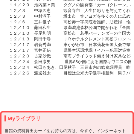
１１／２９　池内菜々美　　タダノの開発部「カーゴクレーン」の
１２／３　　中塚久恵　　　観音寺市　人生に彩りを与えてくれた
１２／３　　中村淳子　　　坂出市　笑いヨガを多くの人に広めて
１２／６　　三井俊子　　　高松赤十字病院看護師、助産婦　命生
１２／１０　藤田和生　　　県満濃池森林公園で開かれる「全国育
１２／１０　長尾和明　　　高松市　若手バーテンダーの全国大会
１２／１３　岡田千尋　　　ＪＲホテルクレメント高松フロント担
１２／１７　岩倉秀満　　　東かがわ市　日本菊花全国大会で県勢
１２／１７　宮井正信　　　県警生活環境課サイバー犯罪対策室　
１２／２０　古家沙織　　　南海プライウッド備え付け家具などの
１２／２４　倉田康男　    世界85か国にある国際キワニスの
１２／２４　松田ちあき、田尾秋子　三豊市内の給食調理員　昨年
１２／２６　渡辺雄太　　　目標は全米大学選手権勝利　男子バス
Myライブラリ
当館の資料貸出カードをお持ちの方は、今すぐ、インターネット