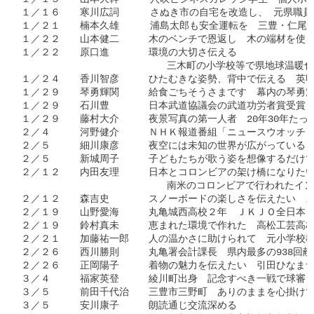
１／１６　　寒川広詞　　  さぬき市の自宅を改造し、 元県職員
１／２１　　楠本久雄　　  浦島太郎も安全運転を　三豊・仁尾の
１／２２　　山本健二　　　木のベンチで恩返し　木の端材を使っ
１／２２　　原口進　　　　環境の大切さ伝える　

                          三木町の小学校等で県地
１／２４　　香川智彦　　　ひたむきな姿勢、背中で伝える　英明
１／２９　　琴勇輝関　　　給食ごちそうさまです　幕内の琴勇輝
１／２９　　石川豊　　　　日本武道協議会の武道功労者賞受賞　
１／２９　　藤村大介　　　夜景写真の第一人者　20年30年たっ
２／４　　　河野健介　　　ＮＨＫ報道番組「ニュースウオッチ９
２／５　　　細川康彦　　　夜空には未知の世界が広がっている　
２／５　　　新城周子　　　子どもたちが歌う姿を想像するだけで
２／１２　　内田友理　　　日本とコロンビアの架け橋になりたい
                          南米のコロンビアで行
２／１２　　森吉史　　　　スノーボードの楽しさを伝えたい　ス
２／１９　　山野愛海　　　丸亀城西高校２年　ＪＫＪＯ全日本ジ
２／１９　　鈴村真未　　　恵まれた環境で作れた　高松工芸高校
２／２１　　加藤祐一郎　　人の温かさに助けられて　元小学校教
２／２６　　西川勝則　　　丸亀署会計課長　県内最多の938回献
２／２６　　正岡陽子　　　着物の魅力を伝えたい　引田ひなまつ
３／４　　　福家英登　　　綾川町出身　記念すべき一戦で球審　
３／５　　　前田千代治　　三豊市三野町　ありのままを心掛けて
３／５　　　安川康子　　　朗読通じ交流深める　
