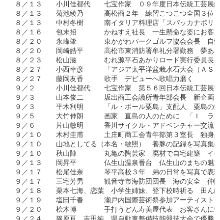
８／１３　　小川佳都代　　七宝作家　０９年度日本伝統工芸展鑑
８／１３　　菊池綾乃　　　高松商２年　練習こつこつ全国３位　
８／１３　　中村冬樹　　　南イタリア料理店「スパッカナポリ」
８／１６　　包末招　　　　かねすえ社長　一生懸命な姿にお客さ
８／２０　　永峰肇　　　　東かがわパークゴルフ協会会長　自慢
８／２０　　岡崎皓平　　　高松市東消防署牟礼分署勤務　夢あき
８／２３　　松山滋　　　　むれ源平石あかりロード実行委員長　
８／２７　　小西幸彦　　　「アジア太平洋盆栽水石大会（ＡＳＰ
８／２７　　藤岡友香　　　歌手　デビューへ歌唱力磨く

９／２　　　小川佳都代　　七宝作家　第５６回日本伝統工芸展で
９／３　　　山本俊二　　　坂出商工会議所青年部会長　新企画で
９／３　　　平木利明　　　「ル・ポール粟島」支配人　粟島の魅
９／５　　　大竹伸朗　　　画家　直島の人のために　「Ｉ　ラブ
９／６　　　片山敏明　　　香川サイクル・アドベンチャー交流ク
９／１０　　木村圭甫　　　土庄町商工会青年部第３室長　独身男
９／１０　　山地としてる（本名・敏照）　養豚の記録を写真集に
９／１０　　秋山陣　　　　丸亀の陶芸家　廃材で自宅建築　イベ
９／１３　　岡昇平　　　　仏生山温泉番台　仏生山のまちの魅力
９／１７　　松尾佳奈　　　琴平高校３年　弟の日常を写真で表現
９／１７　　三宅芳男　　　観音寺市海防団団長　海の安全　仲間
９／１８　　栗本七海、恋葉　小学生姉妹、登下校時祈る　田んぼ
９／１９　　塩田千春　　　瀬戸内国際芸術祭参加アーティスト　
９／２０　　桧木博　　　　手打うどん寿美屋代表　お客さんにい
９／２４　　篠原亘、吉田純　県自動車整備技能競技大会で優勝　