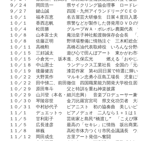
９／２４　　岡田浩一　　　県サイクリング協会理事　ロードレー
９／２７　　鍵山誠　　　　四国・九州アイランドリーグＣＥＯ　
１０／１　　福本百恵　　　名古屋芸大研修生　日展４度目入選へ
１０／１　　香西志帆　　　県警などが製作した啓発用ＤＶＤの監
１０／４　　松田勝　　　　グループＷＡ・ポレポレ農園代表　す
１０／８　　山本富士夫　　庵治皇子神社船渡御保存会会長　「庵
１０／８　　佐藤正明　　　野球場整備に情熱注ぐ　三木町総合運
１０／１１　高橋勲　　　　高橋石油代表取締役　いろんな分野に
１０／１５　三好誠太　　　遊び心で田んぼアート　東かがわ市福
１０／１５　小倉光一、坂本進、久保広光　　　燃える「おやじバ
１０／１８　中山憲士　　　ランデックス工業社長　全国の「元に
１０／１９　後藤健吉　　　漆芸作家　第41回日展で特選に輝いた
１０／２２　大野英作　　　マルキン忠勇小豆島工場長　児童に醤
１０／２２　田中悌二、前田徹信　四国職業能力開発大学校住居環
１０／２９　原田隼斗　　　父と特訓を重ね神楽披露

１０／２９　山川登（本名・細川忠興）　音楽プロデューサー兼音
１０／３０　琴陵容世　　　金刀比羅宮宮司　県文化功労者　大事
１０／３１　中村紗代子　　ピアニスト　初の協奏曲　美しいピア
１１／１　　デュエットゥ　ピアノデュオ　二人なら１＋１は１０
１１／５　　甘利彩子　　　芸術家と島民“橋渡し”　「こえび隊
１１／５　　広長達彦　　　最高の「セキレ」に情熱　坂出商業高
１１／８　　林巍　　　　　高松市体力つくり市民会議議長　ウオ
１１／１２　岡田成生　　　古里アート発信へ奮闘
