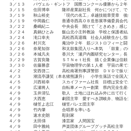
３／１３　　パヴェル・ギントフ　国際コンクール優勝から２年　
３／１５　　住田博幸　　　隆祥産業副社長　何かにつけて、でき
３／１９　　秋山裕史　　　「現代の名工」卓越技能章受章　後継
３／１９　　中岡義仁　　　善通寺西高ＯＢ造形展準備委員会代表
３／２２　　桑嶋紀ニ　　　中央会長　開けて「ときめき」感じる
３／２４　　真鍋ひとみ　　飯山北小主幹教諭　学校と保護者結ぶ
３／２４　　滝口幸夫　　　高松西高退職　社会人経験生かし指導
３／２６　　村川充　　　　庵治中２年　筋ジストロフィーと闘う
３／２６　　奈尾知弥　　　和太鼓集団入りへ本気　「鼓童」の研
３／２６　　本城凡夫　　　香川大「瀬戸内圏研究センター」長　
３／２９　　古賀良隆　　　ＳＴＮｅｔ社長　描く企業像は信頼さ
３／３０　　佐藤勝彦　　　宇宙物理学の第１人者　宇宙の果て求
４／２　　　安西啓二　　　高松南署刑事課警部　ＤＶＤで振り込
４／３　　　潮流亭謙笑（本名猪熊謙升）　小学生落語で全国入賞
４／５　　　川西裕幸　　　スカイファーム社長　目標は安全でお
４／９　　　広瀬将人　　　自転車メーカー創業　県内完全生産へ
４／９　　　玉井清弘　　　歌人　土地にほれ込み外に出て行く

４／９　　　大西恵　　　　劇団主宰　愛すべき讃岐弁、物語を深
４／９　　　樋笠よ志江　　樋笠バレエ団主宰

４／９　　　竹内肇　　　　合唱界を率いる　

４／９　　　速水史朗　　　彫刻家　

４／９　　　太田儔　　　　漆芸家　人間国宝　

４／９　　　田中雅純　　　声楽団体グループグッチ高松主宰　　