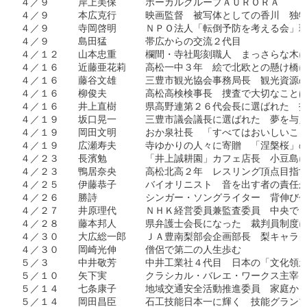
４／９　　　岸上美保　　　ボーカルグループＡＵＲＯＲＡ　

４／９　　　本広克行　　　映画監督　被写体としての香川　独特
４／９　　　寺岡啓明　　　ＮＰＯ法人「転倒予防を考える会」理
４／９　　　島田猛　　　　帯広からの交流２代目

４／１２　　山本忠重　　　欄間・寺社彫刻職人　まっさらな木に
４／１６　　近藤亜花莉　　高松一中３年　絵で北欧との懸け橋に
４／１６　　藤谷文雄　　　三豊市観光協会事務局長　観光資源の
４／１６　　柳俊夫　　　　高松高検検事長　捜査で大切なことは
４／１６　　井上直樹　　　県高野連第２６代会長に選ばれた　指
４／１９　　坂口晃一　　　三豊市議会議長に選ばれた　夢を与え
４／１９　　岡田文明　　　おか泉社長　「すべてはおいしいこと
４／１９　　広瀬寿夫　　　寺ゆかりの人々に寄贈　「涅槃桜」の
４／２３　　長濱勉　　　　「井上誠耕園」カフェ店長　小豆島に
４／２３　　鴨居奈央　　　高松北高２年　レスリング頂点目指す
４／２５　　伊藤恭子　　　バイオリニスト　音を出す者の責任が
４／２６　　勝詩　　　　　シンガー・ソングライター　背伸びせ
４／２７　　井原理代　　　ＮＨＫ経営委員兼監査委員　中央でも
４／２８　　藤本邦人　　　県弁護士会長になった　裁判員制度に
４／３０　　大広総一郎　　ＪＡ豊南梨部会企画部長　梨キャラク
４／３０　　岡崎光伸　　　僧侶で第二の人生歩む

５／３　　　中井敬芳　　　中井工業社４代目　日本の「文化領土
５／１０　　矢下実　　　　クラシカル・バレエ・ワークス主宰　
５／１４　　七条康子　　　地域交通安全活動推進委員　家庭から
５／１４　　岡田昌臣　　　石工技能日本一に輝く　技能グランプ