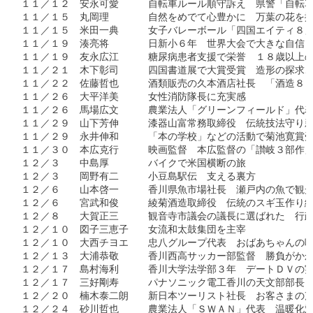
１１／１２　安永可愛　　　自転車ルール順守訴え　県警「自転車
１１／１５　丸岡理　　　　自然をめでて心豊かに　万葉の花を撮
１１／１５　米田一典　　　女子バレーボール「四国エイティ８」
１１／１９　湊亮将　　　　日新小６年　世界大会で大きな自信　
１１／１９　友永広江　　　糖尿病患者支援で栄誉　１８歳以上の
１１／２１　木下彰司　　　四国書道展で大賞受賞　造形の探求、
１１／２２　佐藤哲也　　　酒類販売の久本酒店社長　「酒造８８
１１／２６　大平洋美　　　女性消防隊長に充実感

１１／２６　馬場広文　　　農業法人「グリーンフィールド」代表
１１／２９　山下芳伸　　　漆器山富常務取締役　伝統技法守り新
１１／２９　永井伸和　　　「本の学校」などの活動で菊池寛賞受
１１／３０　本広克行　　　映画監督　本広監督の「讃岐３部作」
１２／３　　中島厚　　　　バイクで米国横断の旅

１２／３　　岡野有二　　　小豆島駅伝　支える裏方

１２／６　　山本啓一　　　香川県魚市場社長　瀬戸内の魚で観光
１２／６　　宮武和俊　　　綾菊酒造取締役　伝統のスギ玉作り継
１２／８　　大賀正三　　　観音寺市議会の議長に選ばれた　行政
１２／１０　図子三恵子　　女流和太鼓集団を主宰

１２／１０　大西チヨエ　　忠八グループ代表　おばあちゃんの味
１２／１３　大浦恭敬　　　香川西高サッカー部監督　勝負がかか
１２／１７　島村海利　　　香川大学法学部３年　デートＤＶの実
１２／１７　三好剛寿　　　パナソニック電工香川の天文部部長　
１２／２０　楠木泰二朗　　新日本ツーリスト社長　お客さまの声
１２／２４　砂川哲也　　　農業法人「ＳＷＡＮ」代表　温暖化対