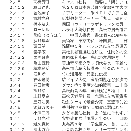
２／８　　　高橋芳彦　　　キャスコ社長　　顧客に「楽しいゴル
２／１２　　織田達也　　　第２０回日本陶芸展で文部科学大臣賞
２／１２　　堀池薫子　　　チアリーダー　米ＮＦＬでチアに全力
２／１２　　市村光利　　　紙製包装器メーカー「丸善」研究グル
２／１５　　橋本建夫　　　四国コカ・コーラボトリング社長　よ
２／１７　　ローレル　　　パラオ大統領長男　高松で居合道に励
２／１７　　熊峰（ゆうほう）　中国人書家　書は個人の精神を昇
２／１８　　浜野年宏　　　美術家　東京で仏「帰国展」　「日本
２／１９　　薦田望　　　　詫間中３年　バランス献立で最優秀　
２／１９　　秦孝広　　　　高松北署宮脇駐在所長　住民との交流
２／２２　　西岡政憲　　　西岡家具店長　先代の意思継ぎ　与え
２／２３　　亀山茂行　　　善通寺奇術クラブ初代会長　華麗な奇
２／２６　　橋本良治　　　高松市広聴広報課長　社会の役にと献
２／２６　　石川孝　　　　竹の活用術　児童に伝授

３／２　　　神余隆博　　　駐ドイツ大使　金融問題など解決で強
３／４　　　豊田紘実　　　ダウン症で重度の知的障害　二十歳の
３／４　　　熊野渚　　　　高松商高３年　全商検定８種目　１級
３／５　　　上野夏奈　　　高松天満屋社員　先頭に立ち百貨店Ｐ
３／５　　　三好明美　　　独創ケーキで最優秀賞　三豊市などが
３／６　　　須賀万位子　　香川菊池寛賞で奨励賞に選ばれた　人
３／８　　　小澤二郎　　　かどや製油社長　よそ道にそれず、高
３／１１　　安野光雅　　　安野光雅展『風景と出会い」　田園や
３／１２　　道久寛範　　　丸亀高１年　「学生百人一首」に入選
３／１２　　清水啓介　　　小豆島高校２年　オリーブプリンを考