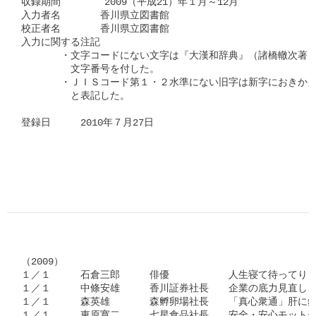
収録期間　      2009（平成21）年１月～12月

入力者名　　　　香川県立図書館

校正者名　　　　香川県立図書館

入力に関する注記

　　　　・文字コードにない文字は『大漢和辞典』（諸橋轍次著　
　　　　　文字番号を付した。

　　　　・ＪＩＳコード第１・２水準にない旧字は新字におきかえ
　　　　　と表記した。

登録日　　　2010年７月27日

（2009）

１／１　　　石倉三郎　　　俳優　　　　　　人生寝て待ってりゃ
１／１　　　中條安雄　　　香川証券社長　　企業の底力見直しを
１／１　　　森英雄　　　　森孵卵場社長　　「真心衆通」肝に銘
１／１　　　東原寛二　　　七星食品社長　　安全・安心モットー