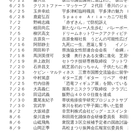
６／２２　　藤川亘　　　　坂出市議会議長に選ばれた　坂出をな
６／２５　　クリストファー・マッケーブ　２代目「香川のジェー
６／２５　　玉井幸絵　　　宇多津町臨時職員　宇多津の魅力　町
６／２８　　鹿庭弘百　　　Ｓｐａｃｅ　Ａｒｉａ～カニワ社長　
７／２　　　野崎志織　　　「赤ずきん」で防犯訴え　

７／２　　　植田尚広　　　新たなバレー人生歩む　バレーボール
７／５　　　柳沢高文　　　ドリームネットワークアクティビティ
７／１２　　吉原良一　　　吉原食糧社長　うどんの可能性広げる
７／１６　　阿部静士　　　九死に一生、恩返し誓う　　イノシシ
７／１６　　岡田和子　　　県漁協女性部連合会会長　「命綱」の
７／１８　　馬渕英俚可　　女優　奥行きある女優に進化　芝居中
７／１９　　井上政則　　　セトウチ技研専務取締役　フットワー
７／２０　　石井昌文　　　紙芝居のおっちゃん　子供たちに勇気
７／２３　　ケビン・マルティネス　三豊市国際交流協会に留学中
７／２３　　中村篤彦　　　ギター工房「ギター　リペア　中村」
７／２５　　竹内信善　　　「恐竜フィギュア展」を開いている　
７／２６　　大高義仁　　　屋島テニスクラブ取締役　クラブにも
７／３０　　田辺武義　　　飯野山４０００往復を達成

７／３０　　鷹尾友紀子　　帯状疱疹疫学研究プロジェクトサブリ
７／３０　　宮武学　　　　寒川を初めて甲子園に導いた監督　き
８／２　　　大坂靖彦　　　非営利株式会社ビッグ・エスインター
８／６　　　柴川直伸　　　和田雨乞踊保存会研修委員長　和田雨
８／６　　　山砥飛鳥　　　衆院選３区立候補予定者の国政討論会
８／９　　　山岡正季　　　高松まつり振興会広報宣伝委員長　若