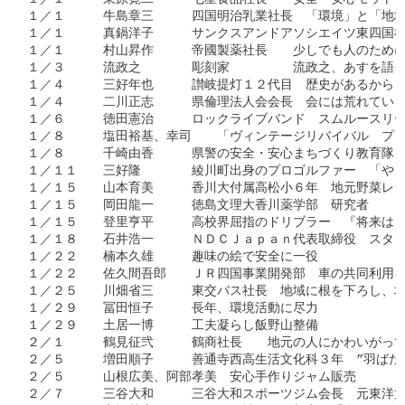
１／１　　　牛島章三　　　四国明治乳業社長　「環境」と「地域
１／１　　　真鍋洋子　　　サンクスアンドアソシエイツ東四国社
１／１　　　村山昇作　　　帝國製薬社長　　少しでも人のために
１／３　　　流政之　　　　彫刻家　　　　　流政之、あすを語る
１／４　　　三好年也　　　讃岐提灯１２代目　歴史があるからこ
１／４　　　二川正志　　　県倫理法人会会長　会には荒れている
１／６　　　徳田憲治　　　ロックライブバンド　スムルースリー
１／８　　　塩田裕基、幸司　　「ヴィンテージリバイバル　プロ
１／８　　　千崎由香　　　県警の安全・安心まちづくり教育隊　
１／１１　　三好隆　　　　綾川町出身のプロゴルファー　「やり
１／１５　　山本育美　　　香川大付属高松小６年　地元野菜レシ
１／１５　　岡田龍一　　　徳島文理大香川薬学部　研究者　　ミ
１／１５　　登里亨平　　　高校界屈指のドリブラー　『将来は日
１／１８　　石井浩一　　　ＮＤＣＪａｐａｎ代表取締役　スタッ
１／２２　　楠本久雄　　　趣味の絵で安全に一役

１／２２　　佐久間吾郎　　ＪＲ四国事業開発部　車の共同利用を
１／２５　　川畑省三　　　東交バス社長　地域に根を下ろし、地
１／２９　　冨田恒子　　　長年、環境活動に尽力

１／２９　　土居一博　　　工夫凝らし飯野山整備

２／１　　　鶴見征弐　　　鶴商社長　　地元の人にかわいがって
２／５　　　増田順子　　　善通寺西高生活文化科３年　”羽ばたく翼
２／５　　　山根広美、阿部孝美　安心手作りジャム販売　　

２／７　　　三谷大和　　　三谷大和スポーツジム会長　元東洋太