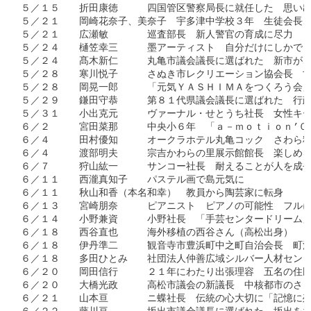
５／１５　　折田康徳　　　四国管区警察局長に就任した　思い出
５／２１　　岡崎花奈子、美奈子　宇多津中学校３年　生徒会長、
５／２１　　広瀬敏　　　　巡査部長　新人警官の育成に尽力

５／２４　　樋笠幸三　　　墨アーティスト　自分だけにしかでき
５／２４　　髙木新仁　　　丸亀市議会議長に選ばれた　新市がさ
５／２８　　寒川悦子　　　さぬき市レクリエーション協会長　寸
５／２８　　岡晃一郎　　　「元気ＹＡＳＨＩＭＡをつくろう会」
５／２９　　鎌田守恭　　　第８１代県議会議長に選ばれた　行政
５／３１　　小出克元　　　ヴァーナル・せとうち社長　女性キー
６／２　　　宮田菜那　　　中央小６年　「ａ－ｍｏｔｉｏｎ’０
６／４　　　田村優知　　　オークラホテル丸亀コック　さわら料
６／４　　　渡部明夫　　　宗吉かわらの里展示館館長　楽しめる
６／７　　　狩山紘一　　　サンコー社長　耐えることが人を成長
６／１１　　西瀧真知子　　パステル画で島元気に

６／１１　　秋山和香（本名和幸）　教員から陶芸家に転身

６／１３　　宮崎朋奈　　　ピアニスト　ピアノの可能性　フルに
６／１４　　小野兼資　　　小野社長　「手芸センタードリーム」
６／１８　　西谷直也　　　海外移植の西谷さん（高松出身）　『
６／１８　　伊丹準二　　　観音寺市豊浜町中之町自治会長　町活
６／１８　　多田ひとみ　　社団法人仲善広域シルバー人材センタ
６／２０　　岡田信行　　　２１年にわたり出張理容　五名の住民
６／２０　　大橋光政　　　高松市議会の新議長　中核都市のさら
６／２１　　山本亘　　　　ニ蝶社長　伝統の心大切に「記憶に残