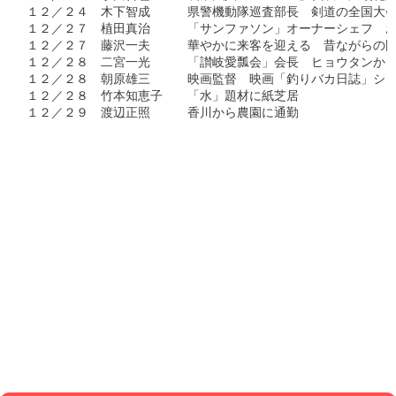
１２／２４　木下智成　　　県警機動隊巡査部長　剣道の全国大会
１２／２７　植田真治　　　「サンファソン」オーナーシェフ　お
１２／２７　藤沢一夫　　　華やかに来客を迎える　昔ながらの門
１２／２８　二宮一光　　　「讃岐愛瓢会」会長　ヒョウタンから“
１２／２８　朝原雄三　　　映画監督　映画「釣りバカ日誌」シリ
１２／２８　竹本知恵子　　「水」題材に紙芝居

１２／２９　渡辺正照　　　香川から農園に通勤
