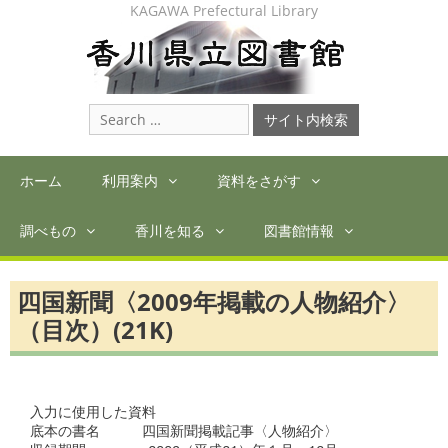
Skip
KAGAWA Prefectural Library
to
content
Search
for:
ホーム
利用案内
資料をさがす
調べもの
香川を知る
図書館情報
四国新聞〈2009年掲載の人物紹介〉
（目次）(21K)
入力に使用した資料

底本の書名　　　四国新聞掲載記事〈人物紹介〉
