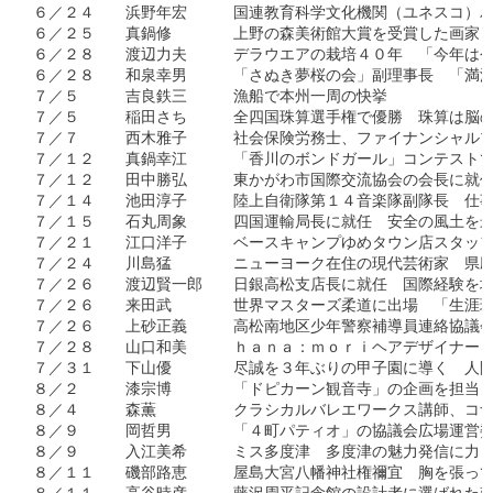
６／２４　　浜野年宏　　　国連教育科学文化機関（ユネスコ）パ
６／２５　　真鍋修　　　　上野の森美術館大賞を受賞した画家　
６／２８　　渡辺力夫　　　デラウエアの栽培４０年　「今年は今
６／２８　　和泉幸男　　　「さぬき夢桜の会」副理事長　「満濃
７／５　　　吉良鉄三　　　漁船で本州一周の快挙　

７／５　　　稲田さち　　　全四国珠算選手権で優勝　珠算は脳の
７／７　　　西木雅子　　　社会保険労務士、ファイナンシャルプ
７／１２　　真鍋幸江　　　「香川のボンドガール」コンテストで
７／１２　　田中勝弘　　　東かがわ市国際交流協会の会長に就任
７／１４　　池田淳子　　　陸上自衛隊第１４音楽隊副隊長　仕事
７／１５　　石丸周象　　　四国運輸局長に就任　安全の風土を最
７／２１　　江口洋子　　　ベースキャンプゆめタウン店スタッフ
７／２４　　川島猛　　　　ニューヨーク在住の現代芸術家　県庁
７／２６　　渡辺賢一郎　　日銀高松支店長に就任　国際経験を地
７／２６　　来田武　　　　世界マスターズ柔道に出場　「生涯現
７／２６　　上砂正義　　　高松南地区少年警察補導員連絡協議会
７／２８　　山口和美　　　ｈａｎａ：ｍｏｒｉヘアデザイナー　
７／３１　　下山優　　　　尽誠を３年ぶりの甲子園に導く　人間
８／２　　　漆宗博　　　　「ドピカーン観音寺」の企画を担当　
８／４　　　森薫　　　　　クラシカルバレエワークス講師、コナ
８／９　　　岡哲男　　　　「４町パティオ」の協議会広場運営委
８／９　　　入江美希　　　ミス多度津　多度津の魅力発信に力

８／１１　　磯部路恵　　　屋島大宮八幡神社権禰宜　胸を張って