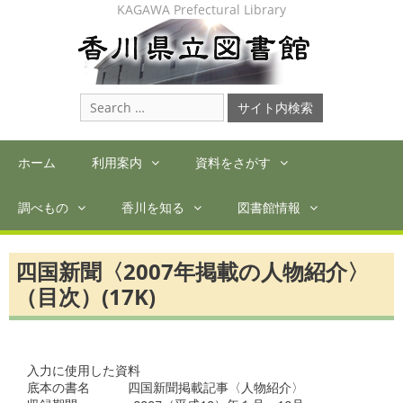
Skip
KAGAWA Prefectural Library
to
content
Search
for:
ホーム
利用案内
資料をさがす
調べもの
香川を知る
図書館情報
四国新聞〈2007年掲載の人物紹介〉
（目次）(17K)
入力に使用した資料

底本の書名　　　四国新聞掲載記事〈人物紹介〉
