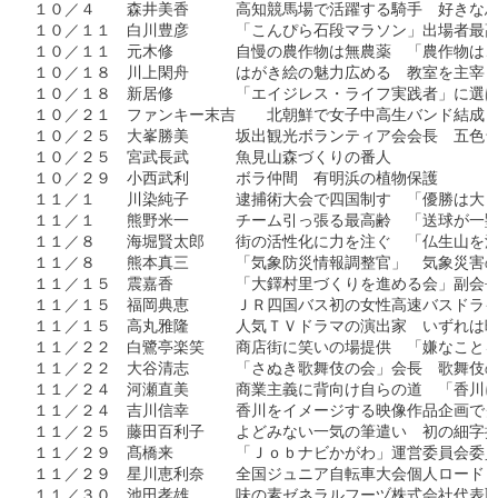
１０／４　　森井美香　　　高知競馬場で活躍する騎手　好きな馬
１０／１１　白川豊彦　　　「こんぴら石段マラソン」出場者最高
１０／１１　元木修　　　　自慢の農作物は無農薬　「農作物は、
１０／１８　川上閑舟　　　はがき絵の魅力広める　教室を主宰し
１０／１８　新居修　　　　「エイジレス・ライフ実践者」に選ば
１０／２１　ファンキー末吉　　北朝鮮で女子中高生バンド結成　
１０／２５　大峯勝美　　　坂出観光ボランティア会会長　五色台
１０／２５　宮武長武　　　魚見山森づくりの番人

１０／２９　小西武利　　　ボラ仲間　有明浜の植物保護

１１／１　　川染純子　　　逮捕術大会で四国制す　「優勝は大き
１１／１　　熊野米一　　　チーム引っ張る最高齢　「送球が一塁
１１／８　　海堀賢太郎　　街の活性化に力を注ぐ　「仏生山を活
１１／８　　熊本真三　　　「気象防災情報調整官」　気象災害の
１１／１５　震嘉香　　　　「大鐸村里づくりを進める会」副会長
１１／１５　福岡典恵　　　ＪＲ四国バス初の女性高速バスドライバ
１１／１５　高丸雅隆　　　人気ＴＶドラマの演出家　いずれは映
１１／２２　白鷺亭楽笑　　商店街に笑いの場提供　「嫌なことを
１１／２２　大谷清志　　　「さぬき歌舞伎の会」会長　歌舞伎の
１１／２４　河瀬直美　　　商業主義に背向け自らの道　「香川に
１１／２４　吉川信幸　　　香川をイメージする映像作品企画でグ
１１／２５　藤田百利子　　よどみない一気の筆遣い　初の細字挑
１１／２９　髙橋来　　　　「Ｊｏｂナビかがわ」運営委員会委員
１１／２９　星川恵利奈　　全国ジュニア自転車大会個人ロードレ
１１／３０　池田孝雄　　　味の素ゼネラルフーヅ株式会社代表取