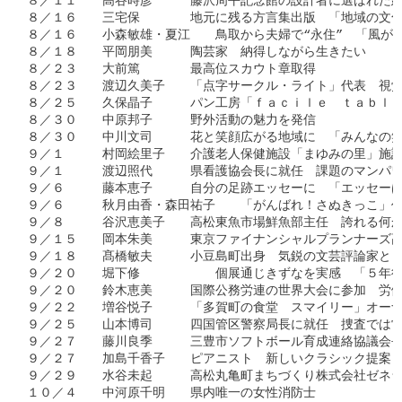
８／１１　　高谷時彦　　　藤沢周平記念館の設計者に選ばれた建
８／１６　　三宅保　　　　地元に残る方言集出版　「地域の文化
８／１６　　小森敏雄・夏江　　鳥取から夫婦で“永住”　「風が強
８／１８　　平岡朋美　　　陶芸家　納得しながら生きたい

８／２３　　大前篤　　　　最高位スカウト章取得　

８／２３　　渡辺久美子　　「点字サークル・ライト」代表　視覚
８／２５　　久保晶子　　　パン工房「ｆａｃｉｌｅ　ｔａｂｌｅ
８／３０　　中原邦子　　　野外活動の魅力を発信

８／３０　　中川文司　　　花と笑顔広がる地域に　「みんなの笑
９／１　　　村岡絵里子　　介護老人保健施設「まゆみの里」施設
９／１　　　渡辺照代　　　県看護協会長に就任　課題のマンパワ
９／６　　　藤本恵子　　　自分の足跡エッセーに　「エッセーは
９／６　　　秋月由香・森田祐子　　「がんばれ！さぬきっこ」作
９／８　　　谷沢恵美子　　高松東魚市場鮮魚部主任　誇れる何か
９／１５　　岡本朱美　　　東京ファイナンシャルプランナーズ高
９／１８　　髙橋敏夫　　　小豆島町出身　気鋭の文芸評論家とし
９／２０　　堀下修　　　　　　個展通じきずなを実感　「５年後
９／２０　　鈴木恵美　　　国際公務労連の世界大会に参加　労働
９／２２　　増谷悦子　　　「多賀町の食堂　スマイリー」オーナ
９／２５　　山本博司　　　四国管区警察局長に就任　捜査では常
９／２７　　藤川良季　　　三豊市ソフトボール育成連絡協議会長
９／２７　　加島千香子　　ピアニスト　新しいクラシック提案　
９／２９　　水谷未起　　　高松丸亀町まちづくり株式会社ゼネラ
１０／４　　中河原千明　　県内唯一の女性消防士　
