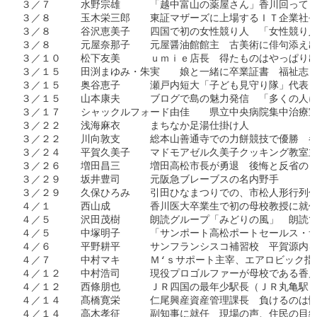
３／７　　　水野宗雄　　　「越中富山の薬屋さん」香川回って４
３／８　　　玉木栄三郎　　東証マザーズに上場するＩＴ企業社長
３／８　　　谷沢恵美子　　四国で初の女性競り人　「女性競り人
３／８　　　元屋奈那子　　元屋醤油館館主　古美術に俳句添え出
３／１０　　松下友美　　　ｕｍｉｅ店長　得たものはやっぱり出
３／１５　　田渕まゆみ・朱実　　娘と一緒に卒業証書　福祉志し
３／１５　　奥谷恵子　　　瀬戸内短大「子ども見守り隊」代表　
３／１５　　山本康夫　　　ブログで島の魅力発信　「多くの人に
３／１７　　シャックルフォード由佳　　県立中央病院集中治療室
３／２２　　浅海麻衣　　　まちなか足湯仕掛け人　

３／２２　　川向敦支　　　総本山善通寺での力餅競技で優勝　参
３／２４　　平賀久美子　　マドモアゼル久美子クッキング教室主
３／２６　　増田昌三　　　増田高松市長が勇退　後悔と反省の日
３／２９　　坂井豊司　　　元阪急ブレーブスの名内野手　

３／２９　　久保ひろみ　　引田ひなまつりでの、市松人形行列仕
４／１　　　西山成　　　　香川医大卒業生で初の母校教授に就任
４／５　　　沢田茂樹　　　朗読グループ「みどりの風」　朗読で
４／５　　　中塚明子　　　「サンポート高松ポートセールス・サ
４／６　　　平野耕平　　　サンフランシスコ補習校　平賀源内を
４／７　　　中村マキ　　　Ｍ‘ｓサポート主宰、エアロビック指
４／１２　　中村浩司　　　現役プロゴルファーが母校である香川
４／１２　　西條朋也　　　ＪＲ四国の最年少駅長（ＪＲ丸亀駅）
４／１４　　髙橋寛栄　　　仁尾興産資産管理課長　負けるのは悔
４／１４　　高木孝征　　　副知事に就任　現場の声、住民の目線