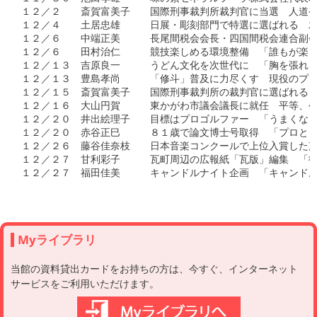
１２／２　　斎賀富美子　　国際刑事裁判所裁判官に当選　人道や
１２／４　　土居忠雄　　　日展・彫刻部門で特選に選ばれる　木
１２／６　　中端正美　　　長尾間税会会長・四国間税会連合副会
１２／６　　田村治仁　　　競技楽しめる環境整備　「誰もが楽し
１２／１３　吉原良一　　　うどん文化を次世代に　「胸を張れる
１２／１３　豊島孝尚　　　「修斗」普及に力尽くす　現役のプロ
１２／１５　斎賀富美子　　国際刑事裁判所の裁判官に選ばれる　
１２／１６　大山円賀　　　東かがわ市議会議長に就任　平等、公
１２／２０　井出絵理子　　目標はプロゴルファー　「うまくなっ
１２／２０　赤谷正巳　　　８１歳で論文博士号取得　「プロとし
１２／２６　藤谷佳奈枝　　日本音楽コンクールで上位入賞した声
１２／２７　甘利彩子　　　瓦町周辺の広報紙「瓦版」編集　「街
１２／２７　福田佳美　　　キャンドルナイト企画　「キャンドル
Myライブラリ
当館の資料貸出カードをお持ちの方は、今すぐ、インターネット
サービスをご利用いただけます。