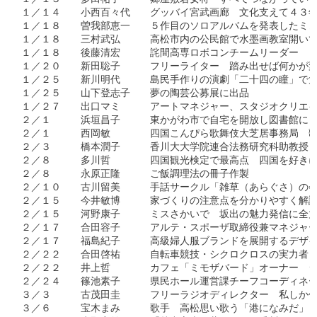
１／１４　　小西百々代　　グッバイ宮武画廊　文化支えて４３年
１／１８　　曽我部恵一　　５作目のソロアルバムを発表したミュ
１／１８　　三村武弘　　　高松市内の公民館で水墨画教室開いて
１／１８　　後藤清宏　　　詫間高専ロボコンチームリーダー　ロ
１／２０　　新田聡子　　　フリーライター　踏み出せば何かが変
１／２５　　新川明代　　　島民手作りの演劇「二十四の瞳」で大
１／２５　　山下登志子　　夢の陶芸公募展に出品

１／２７　　出口マミ　　　アートマネジャー、スタジオクリエイ
２／１　　　浜垣昌子　　　東かがわ市で自宅を開放し図書館に　
２／１　　　西岡敏　　　　四国こんぴら歌舞伎大芝居事務局　歌
２／３　　　橋本潤子　　　香川大大学院連合法務研究科助教授　
２／８　　　多川哲　　　　四国観光検定で最高点　四国を好きに
２／８　　　永原正隆　　　ご飯調理法の冊子作製

２／１０　　古川留美　　　手話サークル「雑草（あらぐさ）の会
２／１５　　今井敏博　　　家づくりの注意点を分かりやすく解説
２／１５　　河野康子　　　ミスさかいで　坂出の魅力発信に全力
２／１７　　合田容子　　　アルテ・スポーザ取締役兼マネジャー
２／１７　　福島紀子　　　高級婦人服ブランドを展開するデザイ
２／２２　　合田啓祐　　　自転車競技・シクロクロスの実力者　
２／２２　　井上哲　　　　カフェ「ミモザバード」オーナー　ジ
２／２４　　篠池素子　　　県民ホール運営課チーフコーディネー
３／３　　　古茂田圭　　　フリーラジオディレクター　私しか作
３／６　　　宝木まみ　　　歌手　高松思い歌う「港になみだ」　