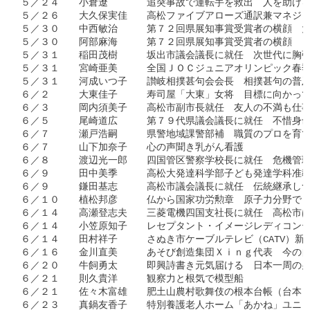
５／２４　　小倉遼　　　　追突事故で運転手を救出　人を助ける
５／２６　　大久保実佳　　高松ファイブアローズ通訳兼マネジャ
５／３０　　中西敏治　　　第７２回県展知事賞受賞者の横顔　大
５／３０　　阿部麻海　　　第７２回県展知事賞受賞者の横顔　「
５／３１　　稲田茂樹　　　坂出市議会議長に就任　次世代に胸張
５／３１　　宮崎亜美　　　全国ＪＯＣジュニアオリンピック春季
５／３１　　河成いつ子　　讃岐相撲甚句会会長　相撲甚句の普及
６／２　　　大東佳子　　　寿司屋「大東」女将　目標に向かって
６／３　　　岡内須美子　　高松市副市長就任　友人の不満も仕事
６／５　　　尾崎道広　　　第７９代県議会議長に就任　不惜身命
６／７　　　瀬戸浩嗣　　　県警地域課警部補　職質のプロを育て
６／７　　　山下加奈子　　心の声聞き乳がん看護　

６／８　　　渡辺光一郎　　四国管区警察学校長に就任　危機管理
６／９　　　田中美季　　　高松大発達科学部子ども発達学科准教
６／９　　　鎌田基志　　　高松市議会議長に就任　伝統継承しつ
６／１０　　植松邦彦　　　仏から国家功労勲章　原子力分野で日
６／１４　　高瀬登志夫　　三菱電機四国支社長に就任　高松市は
６／１４　　小笠原知子　　レセプタント・イメージレディコンテ
６／１４　　田村祥子　　　さぬき市ケーブルテレビ（CATV）新人
６／１６　　金川直美　　　あそび創造集団Ｘｉｎｇ代表　今の自
６／２０　　牛飼勇太　　　即興詩書き元気届ける　日本一周の男
６／２１　　則久貴洋　　　観察力と根気で模型船　

６／２１　　佐々木富雄　　肥土山農村歌舞伎の根本台帳（台本）
６／２３　　真鍋友香子　　特別養護老人ホーム「あかね」ユニッ