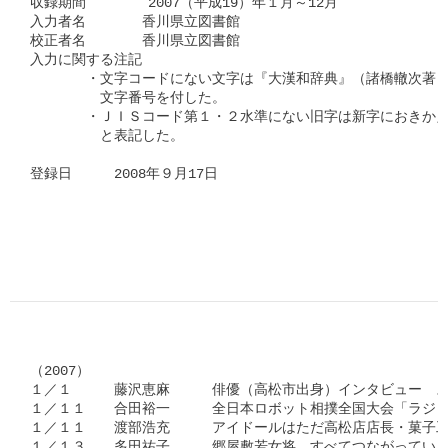
収録期間　      2007（平成19）年１月～12月

入力者名　　　　香川県立図書館

校正者名　　　　香川県立図書館

入力に関する注記

　　　　・文字コードにない文字は『大漢和辞典』（諸橋轍次著　
　　　　　文字番号を付した。

　　　　・ＪＩＳコード第１・２水準にない旧字は新字におきかえ
　　　　　と表記した。

登録日　　　2008年９月17日

（2007）

１／１　　　藤沢恵麻　　　俳優（高松市出身）インタビュー　ス
１／１１　　合田裕一　　　全日本ロボット相撲全国大会「ラジコ
１／１１　　渡部浩充　　　アイドールはただ高松店店長・菓子工
１／１３　　多田祐子　　　郷屋敷若女将　すべてつながっていく