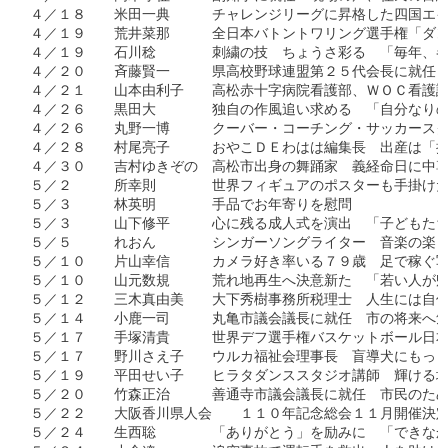
４／１８　　米田一典　　　チャレンジリーグに昇格した四国エイ
４／１９　　荒井菜那　　　全日本バトントワリング選手権「ダン
４／１９　　石川稔　　　　刺繍の技　ちょうさ彩る　「毎年、各
４／２０　　斉藤賢一　　　県高校野球連盟第２５代会長に就任　
４／２１　　山本由利子　　高松赤十字病院看護部、ＷＯＣ看護認
４／２６　　黒田大　　　　独自の作風追い求める　「自分なりの
４／２６　　丸野一博　　　クーバー・コーチング・サッカースク
４／２８　　村尾亮子　　　おやこＤＥわはは編集長　出産は「挑
４／３０　　吉村ゆきぞの　高松市出身の舞踊家　義経命日に中尊
５／２　　　所幸則　　　　世界フィギュアのポスターも手掛けた
５／３　　　林英明　　　　手品でお年寄りを慰問　

５／３　　　山下修平　　　心に残る成人式を演出　「子どもたち
５／５　　　れおん　　　　シンガーソングライター　音楽の楽し
５／１０　　片山幸信　　　カメラ好き率いる７９歳　足で稼ぐ写
５／１０　　山元数規　　　荒れ地再生へ決意新た　「若い人が帰
５／１２　　三木真由美　　大下秀樹事務所税理士　人生には自信
５／１４　　小鹿一司　　　丸亀市議会議長に就任　市の将来へ気
５／１７　　手塚清貴　　　世界デフ選手権バスケットボール日本
５／１７　　野川さえ子　　ウルカ福祉会理事長　盲導犬にもっと
５／１９　　平田せい子　　ヒラタダンススタジオ講師　輝ける場
５／２０　　竹森正治　　　善通寺市議会議長に就任　市民のため
５／２２　　大阪香川県人会　　１１０年記念総会１１月開催決定
５／２４　　生西聡　　　　「ありがとう」を励みに　「できなか