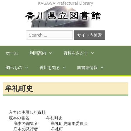
Skip
KAGAWA Prefectural Library
to
content
Search
for:
ホーム
利用案内
資料をさがす
調べもの
香川を知る
図書館情報
牟礼町史
入力に使用した資料

底本の書名	牟礼町史

  底本の編集者	  牟礼町史編集委員会

  底本の発行者	  牟礼町
