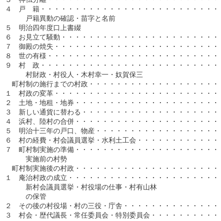
４　戸　籍・・・・・・・・・・・・・・・・・・・・・・・・・・・
　　　戸籍異動の確認・苗字と名前

５　明治四年度口上書綴

６　お見立て騒動・・・・・・・・・・・・・・・・・・・・・・・・
７　御殿の焼失・・・・・・・・・・・・・・・・・・・・・・・・・
８　世の有様・・・・・・・・・・・・・・・・・・・・・・・・・・
９　村　政・・・・・・・・・・・・・・・・・・・・・・・・・・・
　　　村財政・村役人・木村幸一・奴賀保三

　町村制の施行までの村政・・・・・・・・・・・・・・・・・・・・
１　村政の変革・・・・・・・・・・・・・・・・・・・・・・・・・
２　土地・地租・地券・・・・・・・・・・・・・・・・・・・・・・
３　新しい通貨に替わる・・・・・・・・・・・・・・・・・・・・・
４　浜村、陸村の合併・・・・・・・・・・・・・・・・・・・・・・
５　明治十三年の戸口、物産・・・・・・・・・・・・・・・・・・・
６　村の経費・村会議員選挙・水利土工会・・・・・・・・・・・・・
７　町村制実施の準備・・・・・・・・・・・・・・・・・・・・・・
　　　実施前の村勢

　町村制実施後の村政・・・・・・・・・・・・・・・・・・・・・・
１　庵治村政の成立・・・・・・・・・・・・・・・・・・・・・・・
　　　新村会議員選挙・村役場の仕事・村有山林

　　　の保管

２　その後の村役場・村の三役・庁舎・・・・・・・・・・・・・・・
３　村会・歴代議長・常任委員会・特別委員会・・・・・・・・・・・