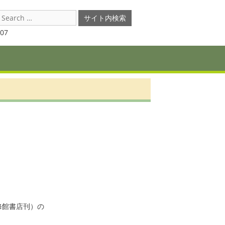
earch
or:
07