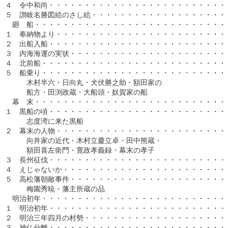
４　令中和尚・・・・・・・・・・・・・・・・・・・・・・・・・・
５　讃岐名勝図絵のさし絵・・・・・・・・・・・・・・・・・・・・
　廻　船・・・・・・・・・・・・・・・・・・・・・・・・・・・・
１　奉納物より・・・・・・・・・・・・・・・・・・・・・・・・・
２　出船入船・・・・・・・・・・・・・・・・・・・・・・・・・・
３　内海海運の実状・・・・・・・・・・・・・・・・・・・・・・・
４　北前船・・・・・・・・・・・・・・・・・・・・・・・・・・・
５　船乗り・・・・・・・・・・・・・・・・・・・・・・・・・・・
　　　木村半六・日向丸・犬伏勝之助・額田家の

　　　船方・田渕政蔵・大船頭・奴賀家の船

　幕　末・・・・・・・・・・・・・・・・・・・・・・・・・・・・
１　黒船の頃・・・・・・・・・・・・・・・・・・・・・・・・・・
　　　志度湾に来た黒船

２　幕末の人物・・・・・・・・・・・・・・・・・・・・・・・・・
　　　向井家の近代・木村立慶立卓・田中熊蔵・

　　　額田喜左衛門・寛政孝義録・幕末の孝子

３　長州征伐・・・・・・・・・・・・・・・・・・・・・・・・・・
４　えじゃないか・・・・・・・・・・・・・・・・・・・・・・・・
５　高松藩朝敵事件・・・・・・・・・・・・・・・・・・・・・・・
　　　梅園秀暁・藩主所蔵の品

　明治初年・・・・・・・・・・・・・・・・・・・・・・・・・・・
１　明治初年・・・・・・・・・・・・・・・・・・・・・・・・・・
２　明治三年四月の村勢・・・・・・・・・・・・・・・・・・・・・
３　神仏分離・・・・・・・・・・・・・・・・・・・・・・・・・・