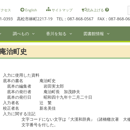
S
クセス
English
サイトマップ
読み上げる
f
1-0393 高松市林町2217-19 TEL：087-868-0567 FAX：087-868-06
調べもの
香川を知る
図書館情報
庵治町史
入力に使用した資料

底本の書名　　　　庵治町史

　底本の編集者　　　岩田実太郎

　底本の発行者　　　庵治町長　加茂静夫

　底本の発行日　　　昭和四十九年十二月二十日　

入力者名　　　　　辻　繁

校正者名　　　　　新名美佳　

入力に関する注記

	文字コードにない文字は『大漢和辞典』（諸橋轍次著　大修館書店刊）の

	文字番号を付した。
