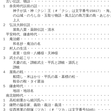
　古い伝説、物語・・・・・・・・・・・・・・・・・・・・・・・・
１　奈良時代以前の話・・・・・・・・・・・・・・・・・・・・・・
　　　神子が浜・神〔クシ〕王（＃「クシ」は文字番号15817）・海
　　　の山城・のろし台・玉取り物語・風土記の島万葉の島・あじかま
　　　上人

２　弘法大師伝説・・・・・・・・・・・・・・・・・・・・・・・・
　　　屋島八栗・薬師伝説・清水

　平安時代、鎌倉時代・・・・・・・・・・・・・・・・・・・・・・
１　庵治郷・・・・・・・・・・・・・・・・・・・・・・・・・・・
　　　和名抄・庵治の名

２　村人の生活・・・・・・・・・・・・・・・・・・・・・・・・・
　　　産業・信仰・八幡様・天神様

３　武士の起こり・・・・・・・・・・・・・・・・・・・・・・・・
　　　天慶の乱・讃岐武士・平氏と讃岐・源氏と

　　　讃岐

４　屋島の戦・・・・・・・・・・・・・・・・・・・・・・・・・・
　　　船隠し・米はかり・平氏の墓・墓標の松・

　　　鞍谷の鞍・タイ醤油

５　鎌倉時代・・・・・・・・・・・・・・・・・・・・・・・・・・
　　　地頭・地頭名

　南北朝時代・・・・・・・・・・・・・・・・・・・・・・・・・・
１　高松頼重から細川氏へ・・・・・・・・・・・・・・・・・・・・
２　鎌野の脇谷家、義助・義治・義清・・・・・・・・・・・・・・・
３　征西将軍の朝塚〔ツカ〕（＃「ツカ」は文字番号5345）・・・・