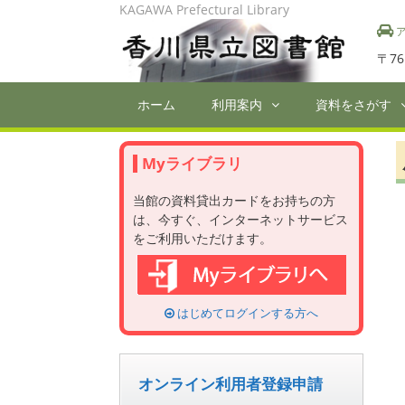
Skip
KAGAWA Prefectural Library
to
ア
content
〒76
ホーム
利用案内
資料をさがす
Myライブラリ
当館の資料貸出カードをお持ちの方
は、今すぐ、インターネットサービス
をご利用いただけます。
はじめてログインする方へ
オンライン利用者登録申請