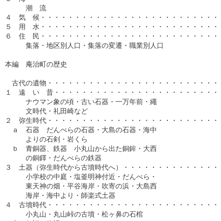
　　　潮　流

４　気　候・・・・・・・・・・・・・・・・・・・・・・・・・・・
５　用　水・・・・・・・・・・・・・・・・・・・・・・・・・・・
６　住　民・・・・・・・・・・・・・・・・・・・・・・・・・・・
　　　集落・地区別人口・集落の変遷・職業別人口

本編　庵治町の歴史

　古代の遺物・・・・・・・・・・・・・・・・・・・・・・・・・・
１　遠　い　昔・・・・・・・・・・・・・・・・・・・・・・・・・
　　　ナウマン象の頃・古い石器・一万年前・繩

　　　文時代・礼田崎など

２　弥生時代・・・・・・・・・・・・・・・・・・・・・・・・・・
　ａ　石器　だんべらの石器・大島の石器・海中

　　　よりの石剣・岩くら

　ｂ　青銅器、鉄器　小丸山から出た銅鉾・大西

　　　の銅鐸・だんべらの鉄器

３　土器（弥生時代から古墳時代へ）・・・・・・・・・・・・・・・
　　　小学校の中庭・塩釜明神付近・だんべら・

　　　東天神の畑・平谷海岸・吹寄の浜・大島西

　　　海岸・海中より・師楽式土器

４　古墳時代・・・・・・・・・・・・・・・・・・・・・・・・・・
　　　小丸山・丸山峠の古墳・松ヶ鼻の石棺
