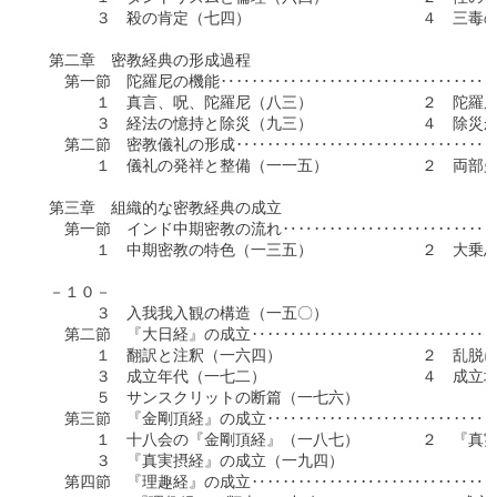
　　　　３　殺の肯定（七四）　　　　　　　　　　　４　三毒の
　第二章　密教経典の形成過程

　　第一節　陀羅尼の機能‥‥‥‥‥‥‥‥‥‥‥‥‥‥‥‥‥‥
　　　　１　真言、呪、陀羅尼（八三）　　　　　　　２　陀羅尼
　　　　３　経法の憶持と除災（九三）　　　　　　　４　除災か
　　第二節　密教儀礼の形成‥‥‥‥‥‥‥‥‥‥‥‥‥‥‥‥‥
　　　　１　儀礼の発祥と整備（一一五）　　　　　　２　両部曼
　第三章　組織的な密教経典の成立

　　第一節　インド中期密教の流れ‥‥‥‥‥‥‥‥‥‥‥‥‥‥
　　　　１　中期密教の特色（一三五）　　　　　　　２　大乗思
　－１０－

　　　　３　入我我入観の構造（一五〇）

　　第二節　『大日経』の成立‥‥‥‥‥‥‥‥‥‥‥‥‥‥‥‥
　　　　１　翻訳と注釈（一六四）　　　　　　　　　２　乱脱に
　　　　３　成立年代（一七二）　　　　　　　　　　４　成立地
　　　　５　サンスクリットの断篇（一七六）

　　第三節　『金剛頂経』の成立‥‥‥‥‥‥‥‥‥‥‥‥‥‥‥
　　　　１　十八会の『金剛頂経』（一八七）　　　　２　『真実
　　　　３　『真実摂経』の成立（一九四）

　　第四節　『理趣経』の成立‥‥‥‥‥‥‥‥‥‥‥‥‥‥‥‥