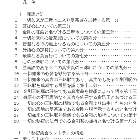
　　　凡　例

　　Ⅰ　和訳と註

　１　一切如来が三摩地に入り曼茶羅を加持する第一分‥‥‥‥‥
　２　菩提心についての第二分‥‥‥‥‥‥‥‥‥‥‥‥‥‥‥‥
　３　金剛の荘厳と名づける三摩地についての第三分‥‥‥‥‥‥
　４　一切如来の心曼茶羅についての第四分‥‥‥‥‥‥‥‥‥‥
　５　普遍なる行の最上なるものについての第五分‥‥‥‥‥‥‥
　６　身語心の加持についての第六分‥‥‥‥‥‥‥‥‥‥‥‥‥
　７　最勝なる真言行についての第七分‥‥‥‥‥‥‥‥‥‥‥‥
　８　心の三昧耶についての第八分‥‥‥‥‥‥‥‥‥‥‥‥‥‥
　９　勝義諦である不二の真実義の三昧耶についての第九分‥‥‥
　10　一切如来の心髄を勧発する第十分‥‥‥‥‥‥‥‥‥‥‥
　11　一切如来の真言の三昧耶であり、真実でもある金剛明呪の
　12　三昧耶を成就する最勝を説く第十二分‥‥‥‥‥‥‥‥‥
　13　金剛三昧耶の荘厳である真実義を観想によって悟る第十三
　14　身語心の不可思議なる真言を鉤召する奮迅王と名づける三
　15　一切の心の三昧耶の精髄である金剛より出生したものと名
　16　一切の悉地の曼茶羅である金剛を現等覚するものと名づけ
　17　一切如来の三昧耶と律儀である金剛の加持についての第十
　18　一切の秘密の法門である金剛智の加持と名づける第十八分
　　Ⅱ　『秘密集会タントラ』の構造

　一　テクスト紹介‥‥‥‥‥‥‥‥‥‥‥‥‥‥‥‥‥‥‥‥‥