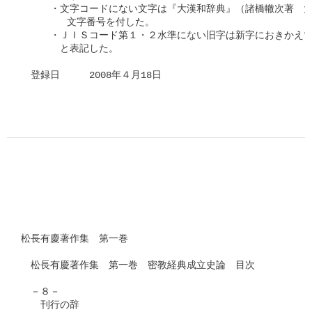
　　　・文字コードにない文字は『大漢和辞典』（諸橋轍次著　大
　　　   文字番号を付した。

　　　・ＪＩＳコード第１・２水準にない旧字は新字におきかえて
　　　　と表記した。

　登録日　　　2008年４月18日

松長有慶著作集　第一巻

　松長有慶著作集　第一巻　密教経典成立史論　目次

　－８－

　　刊行の辞
