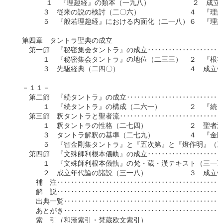
　      １　『理趣経』の類本（一九八）　　　　　　２　成立
　　　　３　従来の説の検討（二〇六）　　　　　　　４　『理趣
　　　　５　『般若理趣経』における内面化（二一八）６　『理趣
　第四章　タントラ聖典の成立

　　第一節　『秘密集会タントラ』の成立‥‥‥‥‥‥‥‥‥‥‥
　　　　１　『秘密集会タントラ』の地位（二三三）　２　『根本
　　　　３　先駆経典（二四〇）　　　　　　　　　　４　成立年
　－１１－

　　第二節　『続タントラ』の成立‥‥‥‥‥‥‥‥‥‥‥‥‥‥
　　　　１　『続タントラ』の構成（二六一）　　　　２　『続タ
　　第三節　釈タントラと聖者流‥‥‥‥‥‥‥‥‥‥‥‥‥‥‥
　　　　１　釈タントラの性格（二七四）　　　　　　２　聖者流
　　　　３　タントラ解釈の基準（二七九）　　　　　４　『金剛
　　　　５　『智金剛集タントラ』と『五次第』と『燈作明』（三
　　第四節　『文殊師利根本儀軌』の成立‥‥‥‥‥‥‥‥‥‥‥
　　　　１　『文殊師利根本儀軌』の梵・蔵・漢テキスト（三一五
　　　　２　成立年代論の諸説（三一八）　　　　　　３　成立年
　　　補　注‥‥‥‥‥‥‥‥‥‥‥‥‥‥‥‥‥‥‥‥‥‥‥‥
　　　解　説‥‥‥‥‥‥‥‥‥‥‥‥‥‥‥‥‥‥‥‥‥‥‥‥
　　　出典一覧‥‥‥‥‥‥‥‥‥‥‥‥‥‥‥‥‥‥‥‥‥‥‥
　　　あとがき‥‥‥‥‥‥‥‥‥‥‥‥‥‥‥‥‥‥‥‥‥‥‥
　　　索　引（和漢索引・梵蔵欧文索引）
