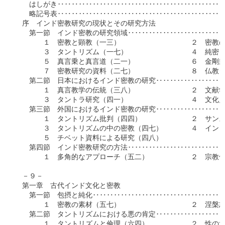
　　はしがき‥‥‥‥‥‥‥‥‥‥‥‥‥‥‥‥‥‥‥‥‥‥‥‥
　　略記号表‥‥‥‥‥‥‥‥‥‥‥‥‥‥‥‥‥‥‥‥‥‥‥‥
　序　インド密教研究の現状とその研究方法

　　第一節　インド密教の研究領域‥‥‥‥‥‥‥‥‥‥‥‥‥‥
　　　　１　密教と顕教（一三）　　　　　　　　　　２　密教の
　　　　３　タントリズム（一七）　　　　　　　　　４　純密と
　　　　５　真言乗と真言道（二一）　　　　　　　　６　金剛乗
　　　　７　密教研究の資料（二七）　　　　　　　　８　仏教タ
　　第二節　日本におけるインド密教の研究‥‥‥‥‥‥‥‥‥‥
　　　　１　真言教学の伝統（三八）　　　　　　　　２　文献学
　　　　３　タントラ研究（四一）　　　　　　　　　４　文化史
　　第三節　外国におけるインド密教の研究‥‥‥‥‥‥‥‥‥‥
　　　　１　タントリズム批判（四四）　　　　　　　２　サンス
　　　　３　タントリズムの中の密教（四七）　　　　４　インド
　　　　５　チベット資料による研究（四八）

　　第四節　インド密教研究の方法‥‥‥‥‥‥‥‥‥‥‥‥‥‥
　　　　１　多角的なアプローチ（五二）　　　　　　２　宗教体
　－９－　

　第一章　古代インド文化と密教

　　第一節　包摂と純化‥‥‥‥‥‥‥‥‥‥‥‥‥‥‥‥‥‥‥
　　　　１　密教の素材（五七）　　　　　　　　　　２　涅槃志
　　第二節　タントリズムにおける悪の肯定‥‥‥‥‥‥‥‥‥‥
　　　　１　タントリズムと倫理（六四）　　　　　　２　性の肯