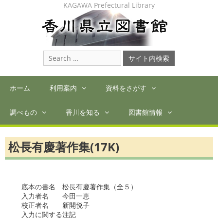
Skip
KAGAWA Prefectural Library
to
content
Search
for:
ホーム
利用案内
資料をさがす
調べもの
香川を知る
図書館情報
松長有慶著作集(17K)
　底本の書名　松長有慶著作集（全５）　

　入力者名　　今田一恵

　校正者名　　新開悦子　

　入力に関する注記　
