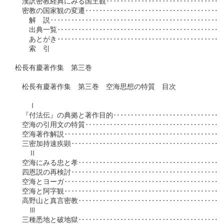
　漢訳密教経典にみる国王観‥‥‥‥‥‥‥‥‥‥‥‥‥‥‥‥‥
　密教の国家観の変遷‥‥‥‥‥‥‥‥‥‥‥‥‥‥‥‥‥‥‥‥
　　解　説‥‥‥‥‥‥‥‥‥‥‥‥‥‥‥‥‥‥‥‥‥‥‥‥‥
　　出典一覧‥‥‥‥‥‥‥‥‥‥‥‥‥‥‥‥‥‥‥‥‥‥‥‥
　　あとがき‥‥‥‥‥‥‥‥‥‥‥‥‥‥‥‥‥‥‥‥‥‥‥‥
　　索　引

松長有慶著作集　第三巻

　松長有慶著作集　第三巻　空海思想の特質　目次

　　Ⅰ

　『付法伝』の典拠と著作目的‥‥‥‥‥‥‥‥‥‥‥‥‥‥‥‥
　空海の引用文の特質‥‥‥‥‥‥‥‥‥‥‥‥‥‥‥‥‥‥‥‥
　空海著作解説‥‥‥‥‥‥‥‥‥‥‥‥‥‥‥‥‥‥‥‥‥‥‥
　三密加持速疾顕‥‥‥‥‥‥‥‥‥‥‥‥‥‥‥‥‥‥‥‥‥‥
　　Ⅱ

　空海にみる忠と孝‥‥‥‥‥‥‥‥‥‥‥‥‥‥‥‥‥‥‥‥‥
　四恩説の再検討‥‥‥‥‥‥‥‥‥‥‥‥‥‥‥‥‥‥‥‥‥‥
　空海とヨーガ‥‥‥‥‥‥‥‥‥‥‥‥‥‥‥‥‥‥‥‥‥‥‥
　空海と阿字観‥‥‥‥‥‥‥‥‥‥‥‥‥‥‥‥‥‥‥‥‥‥‥
　高野山と真言密教‥‥‥‥‥‥‥‥‥‥‥‥‥‥‥‥‥‥‥‥‥
　　Ⅲ

　三種悉地と破地獄‥‥‥‥‥‥‥‥‥‥‥‥‥‥‥‥‥‥‥‥‥