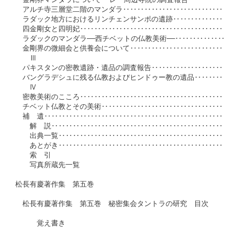
　金剛界マンダラについて──レー周辺寺院の調査報告──‥‥‥‥
　アルチ寺三層堂二階のマンダラ‥‥‥‥‥‥‥‥‥‥‥‥‥‥‥
　ラダック地方におけるリンチェンサンポの遺跡‥‥‥‥‥‥‥‥
　四金剛女と四明妃‥‥‥‥‥‥‥‥‥‥‥‥‥‥‥‥‥‥‥‥‥
　ラダックのマンダラ──西チベットの仏教美術──‥‥‥‥‥‥‥
　金剛界の微細会と供養会について‥‥‥‥‥‥‥‥‥‥‥‥‥‥
　　Ⅲ

　パキスタンの密教遺跡・遺品の調査報告‥‥‥‥‥‥‥‥‥‥‥
　バングラデシュに残る仏教およびヒンドゥー教の遺品‥‥‥‥‥
　　Ⅳ

　密教美術のこころ‥‥‥‥‥‥‥‥‥‥‥‥‥‥‥‥‥‥‥‥‥
　チベット仏教とその美術‥‥‥‥‥‥‥‥‥‥‥‥‥‥‥‥‥‥
　補　遺‥‥‥‥‥‥‥‥‥‥‥‥‥‥‥‥‥‥‥‥‥‥‥‥‥‥
　　解　説‥‥‥‥‥‥‥‥‥‥‥‥‥‥‥‥‥‥‥‥‥‥‥‥‥
　　出典一覧‥‥‥‥‥‥‥‥‥‥‥‥‥‥‥‥‥‥‥‥‥‥‥‥
　　あとがき‥‥‥‥‥‥‥‥‥‥‥‥‥‥‥‥‥‥‥‥‥‥‥‥
　　索　引

　　写真所蔵先一覧

松長有慶著作集　第五巻

　松長有慶著作集　第五巻　秘密集会タントラの研究　目次

　　　覚え書き
