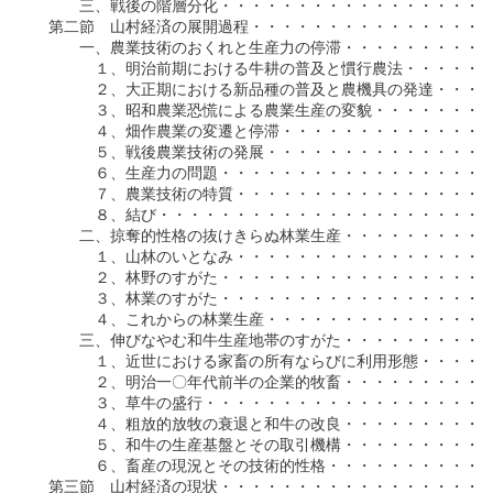
　　　三、戦後の階層分化・・・・・・・・・・・・・・・・・・
　第二節　山村経済の展開過程・・・・・・・・・・・・・・・・
　　　一、農業技術のおくれと生産力の停滞・・・・・・・・・・
　　　　１、明治前期における牛耕の普及と慣行農法・・・・・・
　　　　２、大正期における新品種の普及と農機具の発達・・・・
　　　　３、昭和農業恐慌による農業生産の変貌・・・・・・・・
　　　　４、畑作農業の変遷と停滞・・・・・・・・・・・・・・
　　　　５、戦後農業技術の発展・・・・・・・・・・・・・・・
　　　　６、生産力の問題・・・・・・・・・・・・・・・・・・
　　　　７、農業技術の特質・・・・・・・・・・・・・・・・・
　　　　８、結び・・・・・・・・・・・・・・・・・・・・・・
　　　二、掠奪的性格の抜けきらぬ林業生産・・・・・・・・・・
　　　　１、山林のいとなみ・・・・・・・・・・・・・・・・・
　　　　２、林野のすがた・・・・・・・・・・・・・・・・・・
　　　　３、林業のすがた・・・・・・・・・・・・・・・・・・
　　　　４、これからの林業生産・・・・・・・・・・・・・・・
　　　三、伸びなやむ和牛生産地帯のすがた・・・・・・・・・・
　　　　１、近世における家畜の所有ならびに利用形態・・・・・
　　　　２、明治一〇年代前半の企業的牧畜・・・・・・・・・・
　　　　３、草牛の盛行・・・・・・・・・・・・・・・・・・・
　　　　４、粗放的放牧の衰退と和牛の改良・・・・・・・・・・
　　　　５、和牛の生産基盤とその取引機構・・・・・・・・・・
　　　　６、畜産の現況とその技術的性格・・・・・・・・・・・
　第三節　山村経済の現状・・・・・・・・・・・・・・・・・・