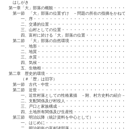
　はしがき

第一章「大」部落の概観・・・・・・・・・・・・・・・・・・・
　第一節　「大」部落の位置ずけ　－問題の所在の指摘をかねて－
　　　一、序・・・・・・・・・・・・・・・・・・・・・・・・
　　　二、交通的位置・・・・・・・・・・・・・・・・・・・・
　　　三、山村としての位置・・・・・・・・・・・・・・・・・
　　　四、富村に於ける「大」部落の位置・・・・・・・・・・・
　第二節　「大」部落の自然環境・・・・・・・・・・・・・・・
　　　一、地形・・・・・・・・・・・・・・・・・・・・・・・
　　　二、地質・・・・・・・・・・・・・・・・・・・・・・・
　　　三、水質・・・・・・・・・・・・・・・・・・・・・・・
　　　四、気候・・・・・・・・・・・・・・・・・・・・・・・
　　　五、生物相・・・・・・・・・・・・・・・・・・・・・・
第二章　歴史的環境・・・・・・・・・・・・・・・・・・・・・
　　　（＃「歴」は旧字）

　第一節　古代・中世・・・・・・・・・・・・・・・・・・・・
　第二節　近世・・・・・・・・・・・・・・・・・・・・・・・
　　　一、近世村落としての性格素描　－附、村方史料の紹介－・
　　　二、支配関係及び村役人・・・・・・・・・・・・・・・・
　　　三、戸口と家族構成・・・・・・・・・・・・・・・・・・
　　　四、土地所有関係及び生産性・・・・・・・・・・・・・・
　第三節　明治以降（統計資料を中心として）・・・・・・・・・
　　　一、はじめに・・・・・・・・・・・・・・・・・・・・・
　　　二、明治初年の富村諸部落・・・・・・・・・・・・・・・