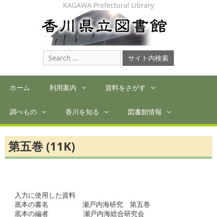
Skip
KAGAWA Prefectural Library
to
content
Search
for:
ホーム
利用案内
資料をさがす
調べもの
香川を知る
図書館情報
第五巻 (11K)
入力に使用した資料

底本の書名　　　　　瀬戸内海研究　第五巻　　　　

底本の編者  　　　　瀬戸内海総合研究会　　　　　　　　　　
