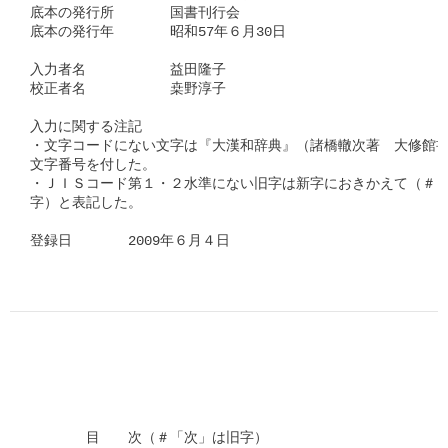
底本の発行所　　　　国書刊行会

底本の発行年　　　　昭和57年６月30日　　　　　　

入力者名　　　　　　益田隆子　　　　　　　　

校正者名　　　　　　桒野淳子　　      

入力に関する注記

・文字コードにない文字は『大漢和辞典』（諸橋轍次著　大修館書
文字番号を付した。

・ＪＩＳコード第１・２水準にない旧字は新字におきかえて（＃「□
字）と表記した。

登録日　　　　2009年６月４日      
　　　　目　　次（＃「次」は旧字）
