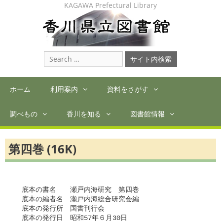
Skip
KAGAWA Prefectural Library
to
content
Search
for:
ホーム
利用案内
資料をさがす
調べもの
香川を知る
図書館情報
第四巻 (16K)
　底本の書名　　瀬戸内海研究　第四巻

　底本の編者名　瀬戸内海総合研究会編

　底本の発行所　国書刊行会

　底本の発行日　昭和57年６月30日
