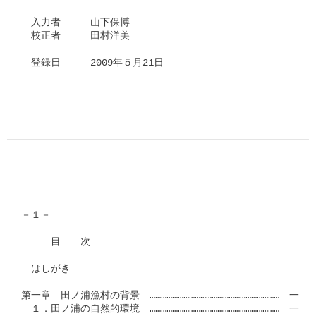
　入力者　　　山下保博

　校正者　　　田村洋美

　登録日　　　2009年５月21日

－１－

　　　目　　次

　はしがき

第一章　田ノ浦漁村の背景　……………………………………………………………　一

　１．田ノ浦の自然的環境　……………………………………………………………　一
