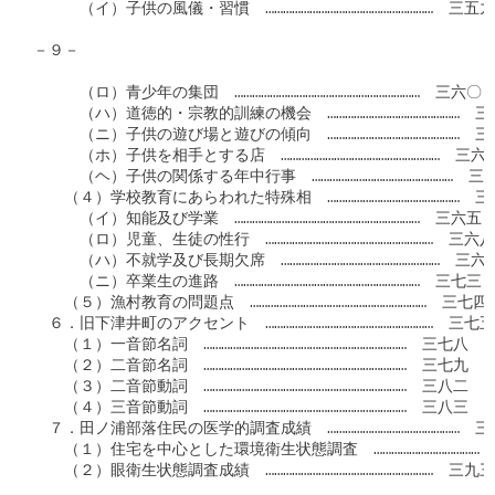
　　　（イ）子供の風儀・習慣　…………………………………………………　三五九

－９－

　　　（ロ）青少年の集団　………………………………………………………　三六〇

　　　（ハ）道徳的・宗教的訓練の機会　………………………………………　三
　　　（ニ）子供の遊び場と遊びの傾向　………………………………………　三
　　　（ホ）子供を相手とする店　………………………………………………　三六一
　　　（ヘ）子供の関係する年中行事　…………………………………………　三六
　　（４）学校教育にあらわれた特殊相　………………………………………　三
　　　（イ）知能及び学業　………………………………………………………　三六五

　　　（ロ）児童、生徒の性行　…………………………………………………　三六八

　　　（ハ）不就学及び長期欠席　………………………………………………　三六九
　　　（ニ）卒業生の進路　………………………………………………………　三七三

　　（５）漁村教育の問題点　……………………………………………………　三七四

　６．旧下津井町のアクセント　…………………………………………………　三七五

　　（１）一音節名詞　……………………………………………………………　三七八

　　（２）二音節名詞　……………………………………………………………　三七九

　　（３）二音節動詞　……………………………………………………………　三八二

　　（４）三音節動詞　……………………………………………………………　三八三

　７．田ノ浦部落住民の医学的調査成績　………………………………………　三
　　（１）住宅を中心とした環境衛生状態調査　………………………………　
　　（２）眼衛生状態調査成績　…………………………………………………　三九三
