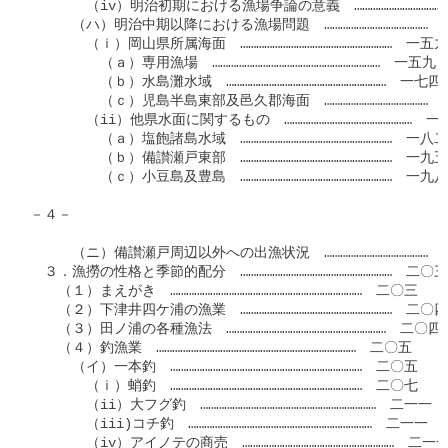
　　　　（iv）明治初期における漁場争論の意義　……………………………
　　　（ハ）明治中期以降における漁場問題　…………………………………　
　　　　（ｉ）岡山県所属海面　…………………………………………………　一五九

　　　　　（ａ）専用漁場　………………………………………………………　一五九

　　　　　（ｂ）水島灘水域　……………………………………………………　一七四

　　　　　（ｃ）児島半島東部及邑久郡海面　…………………………………　
　　　　（ii）他県水面に関するもの　…………………………………………　一七
　　　　　（ａ）塩飽諸島水域　…………………………………………………　一八二

　　　　　（ｂ）備讃瀬戸東部　…………………………………………………　一九五

　　　　　（ｃ）小豆島及豊島　…………………………………………………　一九八

－４－

　　　（ニ）備讃瀬戸周辺以外への出漁状況　…………………………………　
　３．漁撈の性格と季節的配分　…………………………………………………　二〇三

　　（１）まえがき　………………………………………………………………　二〇三

　　（２）下津井四ケ浦の漁業　…………………………………………………　二〇四

　　（３）田ノ浦の各種漁法　……………………………………………………　二〇四

　　（４）釣漁業　…………………………………………………………………　二〇五

　　　（イ）一本釣　………………………………………………………………　二〇五

　　　　（ｉ）蛸釣　………………………………………………………………　二〇七

　　　　（ii）大フグ釣　…………………………………………………………　二一一

　　　　（iii)コチ釣　……………………………………………………………　二一一

　　　　（iv）アイノテの商売　…………………………………………………　二一一