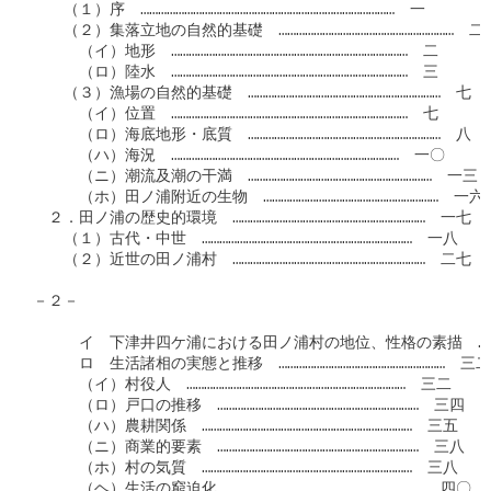
　　（１）序　……………………………………………………………………………　一

　　（２）集落立地の自然的基礎　……………………………………………………　二

　　　（イ）地形　………………………………………………………………………　二

　　　（ロ）陸水　………………………………………………………………………　三

　　（３）漁場の自然的基礎　…………………………………………………………　七

　　　（イ）位置　………………………………………………………………………　七

　　　（ロ）海底地形・底質　…………………………………………………………　八

　　　（ハ）海況　……………………………………………………………………　一〇

　　　（ニ）潮流及潮の干満　………………………………………………………　一三

　　　（ホ）田ノ浦附近の生物　……………………………………………………　一六

　２．田ノ浦の歴史的環境　…………………………………………………………　一七

　　（１）古代・中世　………………………………………………………………　一八

　　（２）近世の田ノ浦村　…………………………………………………………　二七

－２－

　　　イ　下津井四ケ浦における田ノ浦村の地位、性格の素描　………
　　　ロ　生活諸相の実態と推移　…………………………………………………　三二

　　　（イ）村役人　…………………………………………………………………　三二

　　　（ロ）戸口の推移　……………………………………………………………　三四

　　　（ハ）農耕関係　………………………………………………………………　三五

　　　（ニ）商業的要素　……………………………………………………………　三八

　　　（ホ）村の気質　………………………………………………………………　三八

　　　（ヘ）生活の窮迫化　…………………………………………………………　四〇
