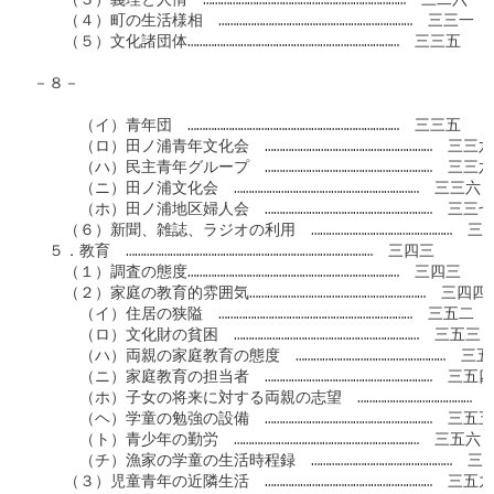
　　（３）義理と人情　……………………………………………………………　三二六

　　（４）町の生活様相　…………………………………………………………　三三一

　　（５）文化諸団体………………………………………………………………　三三五

－８－

　　　（イ）青年団　………………………………………………………………　三三五

　　　（ロ）田ノ浦青年文化会　…………………………………………………　三三六

　　　（ハ）民主青年グループ　…………………………………………………　三三六

　　　（ニ）田ノ浦文化会　………………………………………………………　三三六

　　　（ホ）田ノ浦地区婦人会　…………………………………………………　三三七

　　（６）新聞、雑誌、ラジオの利用　…………………………………………　三三
　５．教育　…………………………………………………………………………　三四三

　　（１）調査の態度………………………………………………………………　三四三

　　（２）家庭の教育的雰囲気……………………………………………………　三四四

　　　（イ）住居の狭隘　…………………………………………………………　三五二

　　　（ロ）文化財の貧困　………………………………………………………　三五三

　　　（ハ）両親の家庭教育の態度　……………………………………………　三五
　　　（ニ）家庭教育の担当者　…………………………………………………　三五四

　　　（ホ）子女の将来に対する両親の志望　…………………………………　
　　　（ヘ）学童の勉強の設備　…………………………………………………　三五五

　　　（ト）青少年の勤労　………………………………………………………　三五六

　　　（チ）漁家の学童の生活時程録　…………………………………………　三五
　　（３）児童青年の近隣生活　…………………………………………………　三五九
