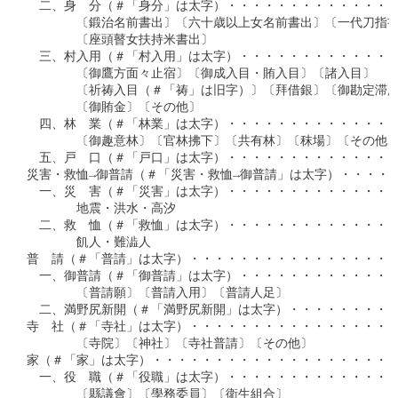
　二、身　分（＃「身分」は太字）・・・・・・・・・・・・・・
　　　　〔鍛治名前書出〕〔六十歳以上女名前書出〕〔一代刀指書
　　　　〔座頭瞽女扶持米書出〕

　三、村入用（＃「村入用」は太字）・・・・・・・・・・・・・
　　　　〔御鷹方面々止宿〕〔御成入目・賄入目〕〔諸入目〕

　　　　〔祈祷入目（＃「祷」は旧字）〕〔拜借銀〕〔御勘定滞府
　　　　〔御賄金〕〔その他〕

　四、林　業（＃「林業」は太字）・・・・・・・・・・・・・・
　　　　〔御趣意林〕〔官林拂下〕〔共有林〕〔秣場〕〔その他〕
　五、戸　口（＃「戸口」は太字）・・・・・・・・・・・・・・
災害・救恤→御普請（＃「災害・救恤→御普請」は太字）・・・・・
　一、災　害（＃「災害」は太字）・・・・・・・・・・・・・・
　　　　地震・洪水・高汐

　二、救　恤（＃「救恤」は太字）・・・・・・・・・・・・・・
　　　　飢人・難澁人

普　請（＃「普請」は太字）・・・・・・・・・・・・・・・・・
　一、御普請（＃「御普請」は太字）・・・・・・・・・・・・・
　　　　〔普請願〕〔普請入用〕〔普請人足〕

　二、満野尻新開（＃「満野尻新開」は太字）・・・・・・・・・
寺　社（＃「寺社」は太字）・・・・・・・・・・・・・・・・・
　　　　〔寺院〕〔神社〕〔寺社普請〕〔その他〕

家（＃「家」は太字）・・・・・・・・・・・・・・・・・・・・
　一、役　職（＃「役職」は太字）・・・・・・・・・・・・・・
　　　　〔縣議會〕〔學務委員〕〔衛生組合〕
