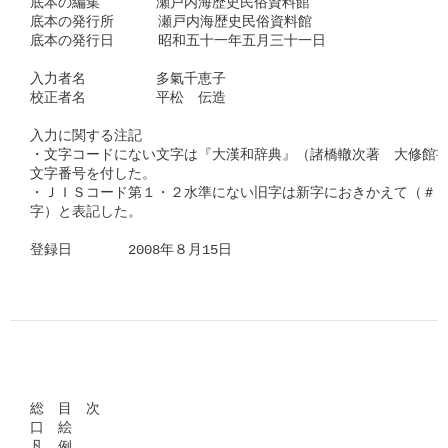
底本の編集　　　　瀬戸内海歴史民俗資料館　

底本の発行所　　  瀬戸内海歴史民俗資料館　　　　　　  　

底本の発行日　　  昭和五十一年五月三十一日　　　

入力者名　　　　　多氣千恵子

校正者名　　　　　平松　伝造

入力に関する注記

・文字コードにない文字は『大漢和辞典』（諸橋轍次著　大修館書
文字番号を付した。

・ＪＩＳコード第１・２水準にない旧字は新字におきかえて（＃「□
字）と表記した。

登録日　　　　2008年８月15日      
総　目　次

口　絵

凡　例
