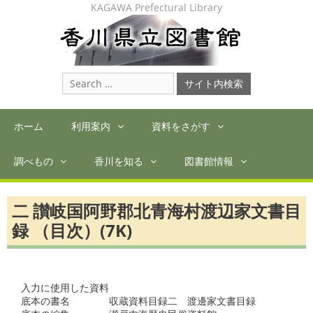
Skip
KAGAWA Prefectural Library
to
content
Search
for:
ホーム
利用案内
資料をさがす
調べもの
香川を知る
図書館情報
二 讃岐国阿野郡北青海村渡辺家文書目
録 （目次）(7K)
入力に使用した資料

底本の書名　　　　収蔵資料目録二　渡邊家文書目録　　
