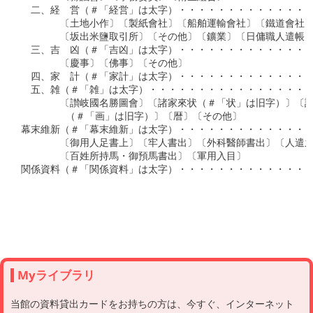
　二、経　営（＃「経営」は太字）・・・・・・・・・・・・・・
　　　　〔土地小作〕〔製紙會社〕〔船舶運輸會社〕〔鐵道會社〕
　　　　〔坂出米鹽取引所〕〔その他〕〔鑛業〕〔日傭職人遣帳〕
　三、吉　凶（＃「吉凶」は太字）・・・・・・・・・・・・・・
　　　　〔慶事〕〔佛事〕〔その他〕

　四、家　計（＃「家計」は太字）・・・・・・・・・・・・・・
　五、雑（＃「雑」は太字）・・・・・・・・・・・・・・・・・
　　　　〔讃岐國名勝圖會〕〔諸家來状（＃「状」は旧字）〕〔詩
        （＃「画」は旧字）〕〔暦〕〔その他〕

幕末維新（＃「幕末維新」は太字）・・・・・・・・・・・・・・
　　　　〔御用人足書上〕〔牢人書出〕〔外科醫師書出〕〔人遣之
　　　　〔百姓所持馬・御預馬書出〕〔軍用入目〕

関係資料（＃「関係資料」は太字）・・・・・・・・・・・・・・
Myライブラリ
当館の資料貸出カードをお持ちの方は、今すぐ、インターネット