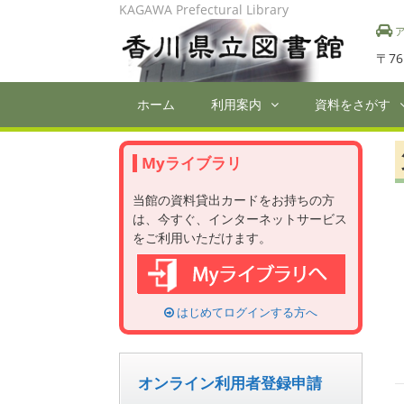
Skip
KAGAWA Prefectural Library
to
ア
content
〒76
ホーム
利用案内
資料をさがす
Myライブラリ
当館の資料貸出カードをお持ちの方
は、今すぐ、インターネットサービス
をご利用いただけます。
はじめてログインする方へ
オンライン利用者登録申請