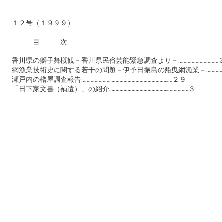
　１２号（１９９９）

　　　　目　　　次

　香川県の獅子舞概観－香川県民俗芸能緊急調査より－…………………………３
　網漁業技術史に関する若干の問題－伊予日振島の船曳網漁業－……………
　瀬戸内の櫓屋調査報告……………………………………………………………２９

　「日下家文書（補遺）」の紹介……………………………………………………３
