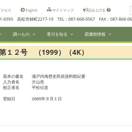
S
クセス
English
サイトマップ
読み上げる
f
1-0393 高松市林町2217-19 TEL：087-868-0567 FAX：087-868-06
調べもの
香川を知る
図書館情報
第１２号 （1999）（4K）
底本の書名　　瀬戸内海歴史民俗資料館紀要　

入力者名　　　片山尭

校正者名　　　平松伝造

登録日　　　　2005年９月１日
