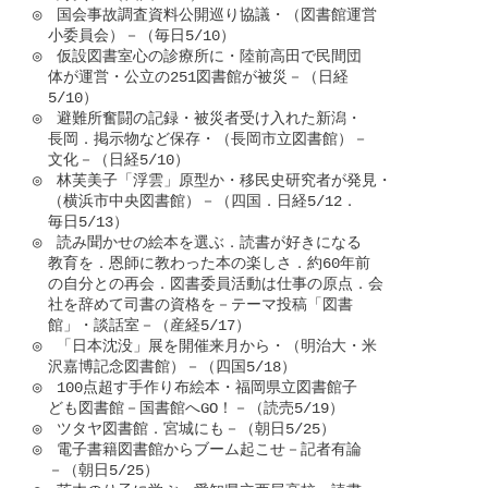
◎　国会事故調査資料公開巡り協議・（図書館運営

　小委員会）－（毎日5/10）

◎　仮設図書室心の診療所に・陸前高田で民間団

　体が運営・公立の251図書館が被災－（日経

　5/10）

◎　避難所奮闘の記録・被災者受け入れた新潟・

　長岡．掲示物など保存・（長岡市立図書館）－

　文化－（日経5/10）

◎　林芙美子「浮雲」原型か・移民史研究者が発見・

　（横浜市中央図書館）－（四国．日経5/12．

　毎日5/13）

◎　読み聞かせの絵本を選ぶ．読書が好きになる

　教育を．恩師に教わった本の楽しさ．約60年前

　の自分との再会．図書委員活動は仕事の原点．会

　社を辞めて司書の資格を－テーマ投稿「図書

　館」・談話室－（産経5/17）

◎　「日本沈没」展を開催来月から・（明治大・米

　沢嘉博記念図書館）－（四国5/18）

◎　100点超す手作り布絵本・福岡県立図書館子

　ども図書館－国書館へGO！－（読売5/19）

◎　ツタヤ図書館．宮城にも－（朝日5/25）

◎　電子書籍図書館からブーム起こせ－記者有論

　－（朝日5/25）
