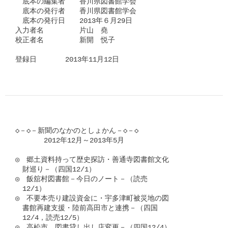
　底本の編集者　　香川県図書館学会

　底本の発行者　　香川県図書館学会

　底本の発行日　　2013年６月29日　　

入力者名　　　　　片山　堯

校正者名　　　　　新開　悦子　

登録日　　　　2013年11月12日
◇－◇－新聞のなかのとしょかん－◇－◇　　

　　　　2012年12月～2013年5月

◎　郷土資料持って歴史探訪・善通寺図書館文化

　財巡り－（四国12/1）

◎　飯舘村図書館－今日のノート－（読売

　12/1）

◎　不要本売り建設資金に・宇多津町被災地の図

　書館再建支援・陸前高田市と連携－（四国

　12/4，読売12/5）

◎　高松市、図書貸し出し店変更－（四国12/4）
