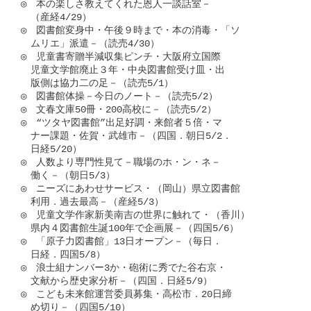
◎　本の楽しさ教えてくれた恩人一談話室－

　（産経4/29）

◎　図書館変身中・午後９時まで・本の消毒・「ソ

　ムリエ」派遣－（読売4/30）

◎　児童書寄贈半減収集ピンチ・大阪府立国際

　児童文学館廃止３年・中央図書館受け皿・出

　版側は協力二の足－（読売5/1）

◎　図書館体操－今日のノート－（読売5/2）

◎　文春文庫50冊・200高校に－（読売5/2）

◎　“ツタヤ図書館”出足好調・来館者５倍・マ

　ナー課題・佐賀・武雄市－（四国．朝日5/2．

　日経5/20）

◎　人数より専門性見て－職場のホ・ン・ネ－

　働く－（朝日5/3）

◎　ニーズにあわせサービス・（岡山）県立図書館

　利用．過去最高－（産経5/3）

◎　児童文学作家新美南吉の世界に触れて・（香川）

　県内４図書館生誕100年で企画展－（四国5/6）

◎　「原子力図書館」13日オープン－（毎日．

　日経．四国5/8）

◎　浪士組ナンバー3か・砲術に秀でた谷右京・

　文献から歴史家分析－（四国．日経5/9）

◎　こども未来館運営委員募集・高松市．20日締

　め切り－（四国5/10）
