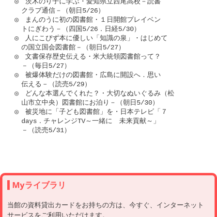
◎　茨木のり子に学ぶ・愛知県立西尾高校－読書

　クラブ通信－（朝日5/26）

◎　まんのうに初の図書館・１日開館プレイベン

　トにぎわう－（四国5/26．日経5/30）

◎　人にこびず本に優しい「知識の泉」・はじめて

　の国立国会図書館－（朝日5/27）

◎　文書保存歴史伝える・米大統領図書館って？

　－（毎日5/27）

◎　被爆体験だけの図書館・広島に開設へ．思い

　伝える－（読売5/29）

◎　どんな本選んでくれた？・大切なぬいぐるみ（松

　山市立中央）図書館にお泊り－（朝日5/30）

◎　被災地に「子ども図書館」を・日本テレビ「７

　days．チャレンジTV～一緒に　未来貢献～」

　－（読売5/31）

Myライブラリ
当館の資料貸出カードをお持ちの方は、今すぐ、インターネット
サービスをご利用いただけます。