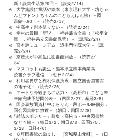
　新！読書生活第29回－（読売2/14）

◎　大学施設に童話や絵本（東京理科大学・坊ちゃ

　んとマドンナちゃんのこどもえほん館）－図

　書館へGO！－（読売2/17）

◎　中高生７割本借りない－（読売2/24）

◎　幸村の最期「新説」・福井藩古文書（「松平文

　庫」．福井県立図書館保管）－（読売2/24）

◎　宮本輝ミュージアム・追手門学院大学－（読

　売2/24）

◎　京産大が中高生に図書館開放－（読売2/

　24）

◎　マスコットも誕生・熊本県立熊本商業高－

　読書クラブ通信－（朝日2/24）

◎　利用者要求と権利保護折衷・国立国会図書館

　の電子化－（読売2/26）

◎　アートな外観まちに活力・（高松市）こども未

　来館完成予想図公表－（四国2/27．産経3/8）

◎　国会事故調資料中ぶらりん・段ボール60個分．

　国会図書館に放置－（朝日．四国2/28）

◎「雑誌スポンサー」募集・高松市・中央図書館

　など４館－（毎日3/2．朝日3/3．四国3/5．

　3/28．日経4/6）

◎　８坪図書館の励まし・（宮城県山元町）－（日
