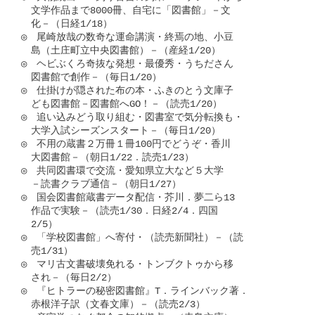
　文学作品まで8000冊、自宅に「図書館」－文

　化－（日経1/18）

◎　尾崎放哉の数奇な運命講演・終焉の地、小豆

　島（土庄町立中央図書館）－（産経1/20）

◎　ヘビぶくろ奇抜な発想・最優秀・うちださん

　図書館で創作－（毎日1/20）

◎　仕掛けが隠された布の本・ふきのとう文庫子

　ども図書館－図書館へGO！－（読売1/20）

◎　追い込みどう取り組む・図書室で気分転換も・

　大学入試シーズンスタート－（毎日1/20）

◎　不用の蔵書２万冊１冊100円でどうぞ・香川

　大図書館－（朝日1/22．読売1/23）

◎　共同図書環で交流・愛知県立大など５大学

　－読書クラブ通信－（朝日1/27）

◎　国会図書館蔵書データ配信・芥川．夢二ら13

　作品で実験－（読売1/30．日経2/4．四国

　2/5）

◎　「学校図書館」へ寄付・（読売新聞社）－（読

　売1/31）

◎　マリ古文書破壊免れる・トンブクトゥから移

　され－（毎日2/2）

◎　『ヒトラーの秘密図書館』T．ラインバック著．

　赤根洋子訳（文春文庫）－（読売2/3）
