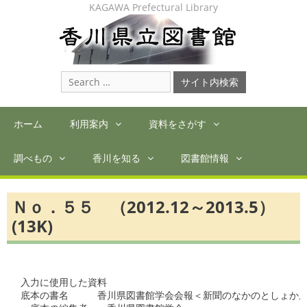
Skip
KAGAWA Prefectural Library
to
content
Search
for:
ホーム
利用案内
資料をさがす
調べもの
香川を知る
図書館情報
Ｎｏ．５５ （2012.12～2013.5）
(13K)
入力に使用した資料

底本の書名　　　香川県図書館学会会報＜新聞のなかのとしょかん＞N