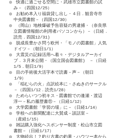
◎　快適に過ごせる空間に・武雄市立図書館の試

　み－（四国12/25）

◎　お勧め本入り福袋貸し出し・４日．観音寺市

　中央図書館－（四国12/30）

◎　（岡山）地検爆破予告容疑の男逮捕・（奈良県

　立図書情報館の利用者パソコンから）－（日経．

　読売．四国12/31)

◎　脱成長豊かさ問う欧州・「モノの図書館」人気

　ドイツ－（朝日1/1）

◎　大震災の記録活用へ着々・デジタルアーカイ

　ブ．３月末公開・（国立国会図書館)　－（日経

　1/5．朝日1/9）

◎　目の手術後大活字本で読書－声－（朝日

  1/9）

◎　「稲むらの火」点訳絵本に・さぬきのサークル

　－（四国1/12．読売1/28）

◎　ためらいつつ初キス・図書館での逢瀬・渡辺

　淳一－私の履歴書⑪－（日経1/12）

◎　大学図書館「学習の場」に－（日経1/14）

◎　学校への新聞配達に大賛成－談話室－

　（産経1/15）

◎　雑誌購入強化ヘスポンサー制度・松山市立図

　書館－（日経1/17）

◎　大物続出！？釣り古書の釣果・ハウツー本から
