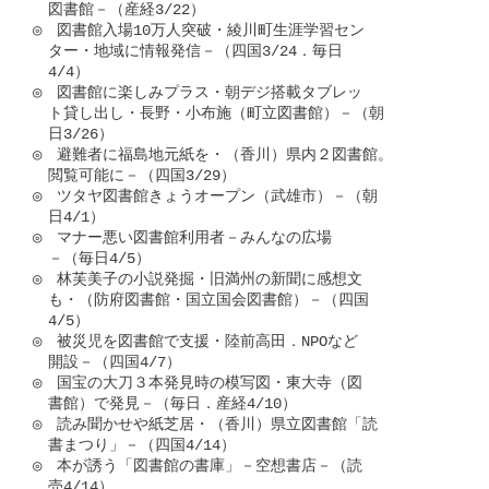
　図書館－（産経3/22）

◎　図書館入場10万人突破・綾川町生涯学習セン

　ター・地域に情報発信－（四国3/24．毎日

　4/4）

◎　図書館に楽しみプラス・朝デジ搭載タブレッ

　ト貸し出し・長野・小布施（町立図書館）－（朝

　日3/26）

◎　避難者に福島地元紙を・（香川）県内２図書館。

　閲覧可能に－（四国3/29）

◎　ツタヤ図書館きょうオープン（武雄市）－（朝

　日4/1）

◎　マナー悪い図書館利用者－みんなの広場

　－（毎日4/5）

◎　林芙美子の小説発掘・旧満州の新聞に感想文

　も・（防府図書館・国立国会図書館）－（四国

　4/5）

◎　被災児を図書館で支援・陸前高田．NPOなど

　開設－（四国4/7）

◎　国宝の大刀３本発見時の模写図・東大寺（図

　書館）で発見－（毎日．産経4/10）

◎　読み聞かせや紙芝居・（香川）県立図書館「読

　書まつり」－（四国4/14）

◎　本が誘う「図書館の書庫」－空想書店－（読

　売4/14）
