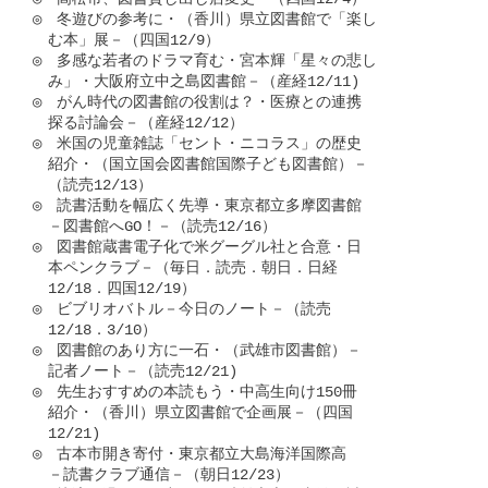
◎　冬遊びの参考に・（香川）県立図書館で「楽し

　む本」展－（四国12/9）

◎　多感な若者のドラマ育む・宮本輝「星々の悲し

　み」・大阪府立中之島図書館－（産経12/11)

◎　がん時代の図書館の役割は？・医療との連携

　探る討論会－（産経12/12）

◎　米国の児童雑誌「セント・ニコラス」の歴史

　紹介・（国立国会図書館国際子ども図書館）－

　（読売12/13）

◎　読書活動を幅広く先導・東京都立多摩図書館

　－図書館へGO！－（読売12/16）

◎　図書館蔵書電子化で米グーグル社と合意・日

　本ペンクラブ－（毎日．読売．朝日．日経

　12/18．四国12/19）

◎　ビブリオバトル－今日のノート－（読売

　12/18．3/10）

◎　図書館のあり方に一石・（武雄市図書館）－

　記者ノート－（読売12/21)

◎　先生おすすめの本読もう・中高生向け150冊

　紹介・（香川）県立図書館で企画展－（四国

　12/21)

◎　古本市開き寄付・東京都立大島海洋国際高

　－読書クラブ通信－（朝日12/23）
