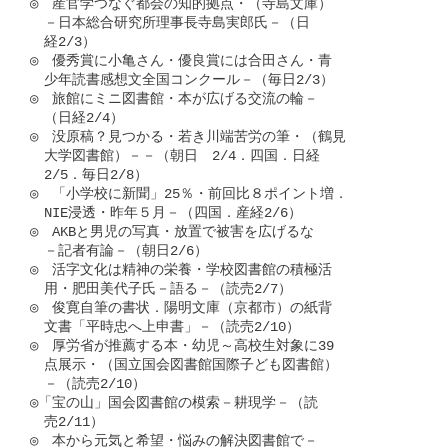
◎　産官学つなぐ都会の知的拠点・（寺島文庫）

　－日本総合研究所理事長寺島実郎氏－（日

　経2/3）

◎　優秀賞に小亀さん・優良賞には合田さん・青

　少年読書感想文全国コンクール－（毎日2/3）

◎　旅館にミニ図書館・本が広げる交流の輪－

　（日経2/4）

◎　没原稿？見つかる・若き川端苦労の筆・（鶴見

　大学図書館）－－（朝日　2/4．四国．日経

　2/5．毎日2/8）

◎　「小学校に新聞」25％・前回比８ポイント増．

　NIE浸透・昨年５月－（四国．産経2/6）

◎　AKBと男児の写真・放置で被害を広げるな

　－記者有論－（朝日2/6）

◎　活字文化は精神の栄養・学校図書館の積極活

　用・肥田美代子氏－語る－（読売2/7）

◎　俊寛自筆の書状．陽明文庫（京都市）の紙背

　文書「平時忠へ上申書」－（読売2/10）

◎　厚労省が推薦する本・幼児～高校生対象に39

　点展示・（国立国会図書館国際子ども図書館）

　－（読売2/10）

◎「宝の山」国会図書館の模索－耕現学－（読

　売2/11）

◎　本から元気と希望・悩みの解決図書館で－
