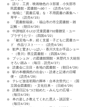
◎　語り．工房．映画物色の３部屋．小矢部市

　民図書館－図書館へGO！－（読売4/14）

◎　地域に「図書広場」を・不用図書の募集へ・

　琴平－（読売4/15）

◎　「図書館福袋」・福山市の市立図書館－雑

　記帳－（朝日4/20）

◎　中讃地区６LCが児童図書732冊贈呈・ユー

　プラザうたづ－（四国4/22）

◎　「被災地へ本」続く支援・子どもに図書カー

　ド　作品リスト‥‥－（読売4/26）

◎　歓声と驚きいっぱい・香川大生が手品ショー

　・（香川）県立図書館－（四国4/26）

◎　ブッシュJr．の図書館開館・米歴代５大統領

　そろい踏み－（毎日．読売4/27）

◎　読書会に注目・各地の図書館－（朝日4/28）

◎　駅の本棚偶然の出会い－読者と記者の日曜

　便－（読売4/28）

◎　テレビ放送初期の脚本・台本次世代に・（国

　立国会図書館）－文化往来－（日経4/29）

◎　読書日記をつけ始めた－みんなの広場－

　（毎日4/29）

◎　本の楽しさ教えてくれた恩人－談話室－

　（毎日4/29）
