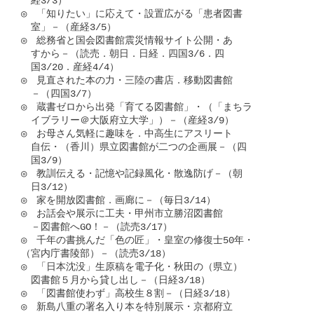
　経3/3）

◎　「知りたい」に応えて・設置広がる「患者図書

　室」－（産経3/5）

◎　総務省と国会図書館震災情報サイト公開・あ

　すから－（読売．朝日．日経．四国3/6．四

　国3/20．産経4/4）

◎　見直された本の力・三陸の書店．移動図書館

　－（四国3/7）

◎　蔵書ゼロから出発「育てる図書館」・（「まちラ

　イブラリー＠大阪府立大学」）－（産経3/9）

◎　お母さん気軽に趣味を．中高生にアスリート

　自伝・（香川）県立図書館が二つの企画展－（四

　国3/9）

◎　教訓伝える・記憶や記録風化・散逸防げ－（朝

　日3/12）

◎　家を開放図書館．画廊に－（毎日3/14）

◎　お話会や展示に工夫・甲州市立勝沼図書館

　－図書館へGO！－（読売3/17）

◎　千年の書挑んだ「色の匠」・皇室の修復士50年・

（宮内庁書陵部）－（読売3/18）

◎　「日本沈没」生原稿を電子化・秋田の（県立）

　図書館５月から貸し出し－（日経3/18）

◎　「図書館使わず」高校生８割－（日経3/18）

◎　新島八重の署名入り本を特別展示・京都府立
