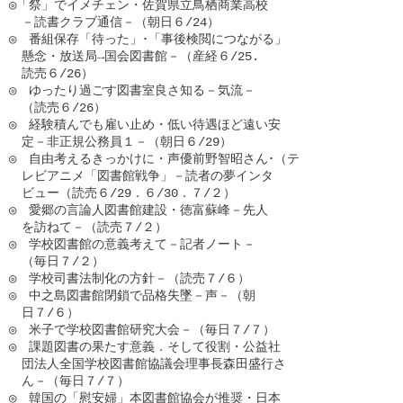
◎「祭」でイメチェン・佐賀県立鳥栖商業高校

　－読書クラブ通信－（朝日６/24）

◎　番組保存「待った」･「事後検閲につながる」

　懸念・放送局→国会図書館－（産経６/25.

　読売６/26）

◎　ゆったり過ごす図書室良さ知る－気流－

　（読売６/26）

◎　経験積んでも雇い止め・低い待遇ほど遠い安

　定－非正規公務員１－（朝日６/29）

◎　自由考えるきっかけに・声優前野智昭さん･（テ

　レビアニメ「図書館戦争」－読者の夢インタ

　ビュー（読売６/29．６/30．７/２）

◎　愛郷の言論人図書館建設・徳富蘇峰－先人

　を訪ねて－（読売７/２）

◎　学校図書館の意義考えて－記者ノート－

　（毎日７/２）

◎　学校司書法制化の方針－（読売７/６）

◎　中之島図書館閉鎖で品格失墜－声－（朝

　日７/６）

◎　米子で学校図書館研究大会－（毎日７/７）

◎　課題図書の果たす意義．そして役割・公益社

　団法人全国学校図書館協議会理事長森田盛行さ

　ん－（毎日７/７）

◎　韓国の「慰安婦」本図書館協会が推奨・日本
