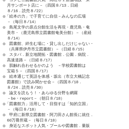
　月サンポート店に－（四国８/13．日経

　８/16．読売８/22）

◎「絵本の力」で子育てに自信－みんなの広場

　－（毎日８/14）

◎　島尾文学の原点分館生活を再現・鹿児島・奄

　美市・（鹿児島県立図書館奄美分館）－（産経

　８/14）

◎　図書館、絆生む場に・貸し出しだけじゃない・

　（兵庫県伊丹市立図書館）－（日経８/15）

◎　スタバ．新立地開拓・図書館．公園．病院．

　高速道路－（日経８/17）

◎　肌触れ合わせるかのよう　－学校図書館は

　宝箱５－（四国８/17）

◎　絵本通じて英語を体感・坂出（市立大橋記念

　図書館）で読み聞かせ会－（四国８/18．

　８/24．読売８/30）

◎　論文を読もう！・あらゆる分野を網羅

　－be・report－（朝日８/18）

◎「図書館力」活用して・目指すは「知的立国」

　－（毎日８/18）

◎　甲府に新県立図書館・阿刀田さん館長に就任．

　60万冊所蔵－（毎日８/18）

◎　身近なスポット人気・プールや図書館．量販
