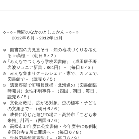
◇－◇－新聞のなかのとしょかん－◇－◇

　　2012年６月～2012年11月

◎　図書館の力見直そう．知の地域づくりを考え

　るin高槻－（朝日６/２）

◎『みんなでつくろう学校図書館』（成田康子著.

　岩波ジュニア新書．861円）－（毎日６/３）

◎　みんな集まりクールシェア・家で、カフェで、

　図書館で－（読売６/５）

◎　遺棄容疑で町職員逮捕・北海道の（図書館臨

　時職貝）女性不明事件－（四国．朝日．毎日．

　読売６/５）

◎　文化財救助。広がる対象。虫の標本・子ども

　の文集まで－（朝日６/６）

◎　成長に応じた遊びの場に・高於市「こども未

　来館」計画－（四国６/６）

◎　高松市14年度に公文書館・今年度中に条例制

　定国分寺支所に開設へ－（毎日６/８）

◎　学校図書館賞表彰式－（毎日６/９）
