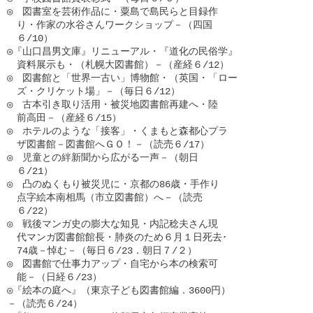
◎　図書室を芸術作品に・粟島で島民らと目録作

　り・作家の水谷さんワークショップ－（四国

　６/10）

◎『山口昌男文庫』リニューアル・『道化の民俗学』

　資料展示も・（札幌大図書館）－（産経６/12）

◎　図書館と「世界一古い」博物館・（英国・「ロー

　ズ・クリケット場」－（毎日６/12）

◎　古本引き取り活用・被災地図書館再建へ・陸

　前高田－（産経６/15）

◎　ホテルのような「接客」・くまもと森都心プラ

　ザ図書館－図書館へＧＯ！－（読売６/17）

◎　児童との絆新聞から広がる一声－（朝日

　６/21）

◎　凸のぬくもり被災児に・京都の86歳・手作り

　点字絵本南相馬（市立図書館）へ－（読売

　６/22）

◎　戦後マンガ史の膨大な知見・内記稔夫さん現

　代マンガ図書館館長・肺炎のため６月１日死去･

　74歳－悼む－（毎日６/23．朝日７/２）

◎　図書館で仕事力アップ・自宅から本の検索可

　能－（日経６/23）

◎『絵本の庭へ』（東京子ども図書館編．3600円）

－（読売６/24）
