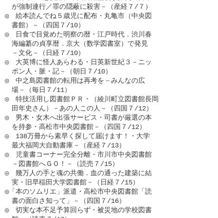
　が強制連行／罪の隠蔽に殺害－（産経７/７）

◎　絵本読んでね５歳児に配布・丸亀市（中央図

　書館）－（四国７/10）

◎　日食で目覚めた明察の暦・江戸時代．渋川春

　海編纂の貞享暦．京大（数学図書室）で発見

　－文化－（日経７/10）

◎　大英博に怪人あらわる・日英新世紀３－ニッ

　ポン人・脈・記－（朝日７/10）

◎　中之島図書館の転用は再考を－みんなの広

　場－（毎日７/11）

◎　特技活用し図書館ＰＲ・（綾川町立図書館長岡

　田年史さん）－あの人この人－（四国７/12）

◎　男木・女木へ出張サービス・司書が厳選の本

　を持参・高松市中央図書館－（四国７/12）

◎　138万冊から素早く探して届けます！・大学

　最大福岡大自動書庫－（産経７/13）

◎　児童書コーナー完全分離・市川市中央図書館

　－図書館へＧＯ！－（読売７/15）

◎　幾万人の手と魂の共働．血の通った建築に結

　実・旧早稲田大学図書館－（日経７/15）

◎「本のソムリエ」派遣・高松市中央図書館「読

　書の面白さ知って」－（四国７/16）

◎　切実な本不足予算回らず・被災地の学校図書
