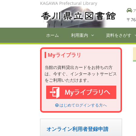
Skip
KAGAWA Prefectural Library
to
ア
content
〒76
ホーム
利用案内
資料をさがす
Myライブラリ
当館の資料貸出カードをお持ちの方
は、今すぐ、インターネットサービス
をご利用いただけます。
はじめてログインする方へ
オンライン利用者登録申請