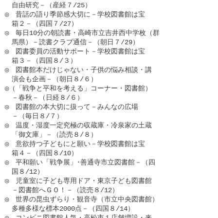
　自由研究－（産経７/25）

◎　昔話の語り季節感大切に－学校図書館は宝

　箱２－（四国７/27）

◎　毎日10分の朝読書・高崎市立吉井西中学枚（群

　馬県）－読書クラブ通信－（朝日７/29）

◎　図書委員の活動サポート－学校図書館は宝

　箱３－（四国８/３）

◎　図書館本だけじゃない・子供の悩み相談・講

　演会も企画－（朝日８/６）

◎（「戦争と平和を考える」コーナー・図書館）

　－春秋－（日経８/６）

◎　図書館の本大切に扱って－みんなの広場

　－（毎日８/７）

◎　温度・湿度一定究極の収蔵庫・冷泉家の土蔵

　「御文庫」－（読売８/８）

◎　意欲持つ子どもにと願い－学校図書館は宝

　箱４－（四国８/10）

◎　平和願い「戦争展」･善通寺市立図書館－（四

　国８/12）

◎　児童室に子ども専用ドア・東京子ども図書館

　－図書館へＧＯ！－（読売８/12）

◎　世界の昆虫ずらり・観音寺（市立中央図書館）

　多種多様な標本2000点－（四国８/14）

◎　コンビニ図書館人気・高松市１店舗増設・来
