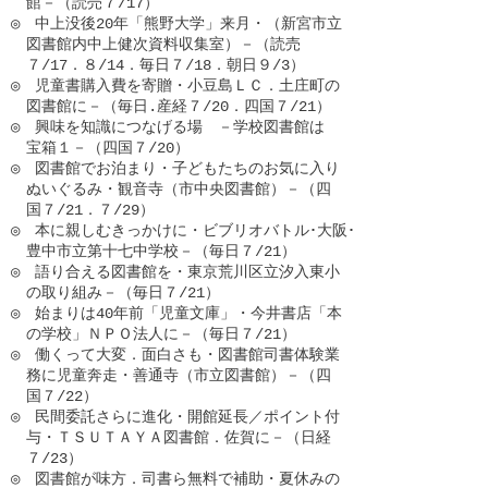
　館－（読売７/17）

◎　中上没後20年「熊野大学」来月・（新宮市立

　図書館内中上健次資料収集室）－（読売

　７/17．８/14．毎日７/18．朝日９/3）

◎　児童書購入費を寄贈・小豆島ＬＣ．土庄町の

　図書館に－（毎日.産経７/20．四国７/21）

◎　興味を知識につなげる場　－学校図書館は

　宝箱１－（四国７/20）

◎　図書館でお泊まり・子どもたちのお気に入り

　ぬいぐるみ・観音寺（市中央図書館）－（四

　国７/21．７/29）

◎　本に親しむきっかけに・ビブリオバトル･大阪･

　豊中市立第十七中学校－（毎日７/21）

◎　語り合える図書館を・東京荒川区立汐入東小

　の取り組み－（毎日７/21）

◎　始まりは40年前「児童文庫」・今井書店「本

　の学校」ＮＰＯ法人に－（毎日７/21）

◎　働くって大変．面白さも・図書館司書体験業

　務に児童奔走・善通寺（市立図書館）－（四

　国７/22）

◎　民間委託さらに進化・開館延長／ポイント付

　与・ＴＳＵＴＡＹＡ図書館．佐賀に－（日経

　７/23）

◎　図書館が味方．司書ら無料で補助・夏休みの
