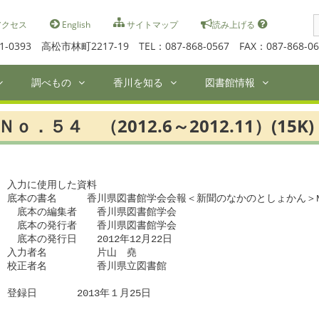
S
クセス
English
サイトマップ
読み上げる
f
1-0393 高松市林町2217-19 TEL：087-868-0567 FAX：087-868-06
調べもの
香川を知る
図書館情報
Ｎｏ．５４ （2012.6～2012.11）(15K)
入力に使用した資料

底本の書名　　　香川県図書館学会会報＜新聞のなかのとしょかん＞No.
　底本の編集者　　香川県図書館学会

　底本の発行者　　香川県図書館学会

　底本の発行日　　2012年12月22日　　

入力者名　　　　　片山　堯

校正者名　　　　　香川県立図書館　

登録日　　　　2013年１月25日