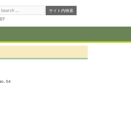
earch
or:
07
54
