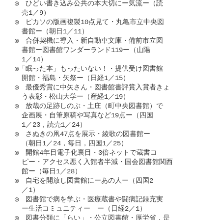
◎　ひどい書き込み公共の本大切にー気流ー（読

　売1／9）

◎　ピカソの版画複製10点見て・丸亀市立中央図

　書館ー（朝日1／11）

◎　合併契機に導入・新自動車文庫・備前市立図

　書館ー図書館ワンダーランド119ー（山陽

　1／14）

◎「眠った本」もったいない！・提供受け図書館

　開館・福島・矢祭ー（日経1／15）

◎　最優秀賞に中矢さん・図書館書評賞入賞者きょ

　う表彰・松山大学ー（産経1／19）

◎　放哉の足跡しのぶ・土庄（町中央図書館）で

　企画展・自筆原稿や写真など19点ー（四国

　1／23，読売1／24）

◎　さぬきの凧47点を展示・綾歌の図書館ー

　（朝日1／24，毎日，四国1／25）

◎　開館4年目電子化裏目・3倍ネットで蔵書コ

　ピー・アクセス悪く入館者半減・国会図書館関西

　館ー（毎日1／28）

◎　自宅を開放し図書館にーあの人ー（四国2

　／1）

◎　図書館で病を学ぶ・医療蔵書や闘病記録充実

　ー生活コミュニティー　ー（日経2／1）

◎　図書分類に「らい」・公立図書館・厚労省，是
