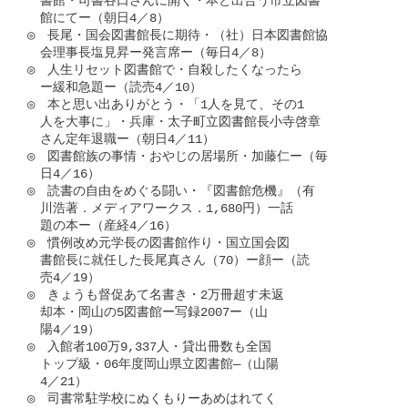
　書館・司書谷口さんに開く・本と出合う市立図書

　館にてー（朝日4／8）

◎　長尾・国会図書館長に期待・（社）日本図書館協

　会理事長塩見昇ー発言席ー（毎日4／8）

◎　人生リセット図書館で・自殺したくなったら

　ー緩和急題ー（読売4／10）

◎　本と思い出ありがとう・「1人を見て、その1

　人を大事に」・兵庫・太子町立図書館長小寺啓章

　さん定年退職ー（朝日4／11）

◎　図書館族の事情・おやじの居場所・加藤仁ー（毎

　日4／16）

◎　読書の自由をめぐる闘い・『図書館危機』（有

　川浩著．メディアワークス．1,680円）一話

　題の本ー（産経4／16）

◎　慣例改め元学長の図書館作り・国立国会図

　書館長に就任した長尾真さん（70）ー顔ー（読

　売4／19）

◎　きょうも督促あて名書き・2万冊超す未返

　却本・岡山の5図書館ー写録2007ー（山

　陽4／19）

◎　入館者100万9,337人・貸出冊数も全国

　トップ級・06年度岡山県立図書館―（山陽

　4／21）

◎　司書常駐学校にぬくもりーあめはれてく
