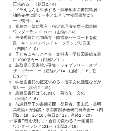
　正求めるー（朝日2／4）

◎　ドラえもんを科学する・麻布学園図書館鳥居・

　袖崎先生に聞くー本と出合う学校図書館にて

　ー（朝日2／4）

◎　業務の一部に導入・指定管理者制度ー図書館

　ワンダーランド120ー（山陽2／4）

◎　最優秀賞に詫間高専・図書館バーコードを改

　良・キャンパスベンチャーグランプリ四国ー

　（四国2／10）

◎　子どもにもっと本を・文科省・学校図書館充実

　に1000億円ー（四国2／11）

◎　鳥取県立図書館が受賞・ライブラリー・オブ・

　ザ・イヤー　ー（産経2／14，山陽2／16，朝

　日3／4）

◎　学校図書館の拡充求める・活字文化議連などが

　集いー（読売2／15）

◎　患者図書館は心に効く・菊池佑ー文化ー

　（日経2／16）

◎　与謝野晶子の書簡公開・発見者、田山氏（英明

　高教論）が解説・県図書館学会研究発表会ー（四

　国2／18，2／16，毎日2／18，産経2／20）

◎“蔵書”増え便利に・合併で変わる？ー図書館

　ワンダーランド121ー（山陽2／18）　
