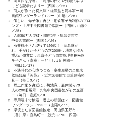
◎　図書館を身近に・利用の仕方や分類法学ぶ・

　こども記者だよりー（四国2／25）

◎　商人が作った初文庫・経誼堂と河本家ー図

　書館ワンダーランド122ー（山陽2／25）

◎　優しい「母子像」再び・朝倉響子氏制作のブロ

　ンズ・土庄中央図書館で常設ー（四国，山陽2

　／25）

◎　入館50万人突破・開館2年・観音寺市立

　中央図書館ー（四国2／26）

◎　石井桃子さん現役で100歳！・読み継が

　れ、手がけた子どもの本200冊．地道な積み

　重ねが偉業に．東京子ども図書館理事長松岡

　享子さん（寄稿）ーどくしょ応援団ー

　（朝日2／27）

◎　不遇時代の心境つづる・室生犀星の全集未

　収録短編『芙萸』・近大図書館で自筆原稿発

　見ー（毎日3／7）

◎　郷土作家を身近に．菊池寛．壷井栄ら70

　人の200冊展示・丸亀中央図書館が初の企画

　ー（毎日，産経3／8）

◎　専用端末で検索・過去の新開は？一図書館

　ワンダーランド123ー（山陽3／11）

◎　県境またぎ図書館協定・岡山県玉野市・

　（香川県）直島町ー（読売3／13，四国3
