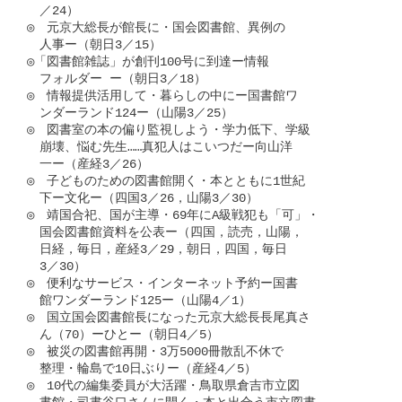
　／24）

◎　元京大総長が館長に・国会図書館、異例の

　人事ー（朝日3／15）

◎「図書館雑誌」が創刊100号に到達ー情報

　フォルダー ー（朝日3／18）

◎　情報提供活用して・暮らしの中にー国書館ワ

　ンダーランド124ー（山陽3／25）

◎　図書室の本の偏り監視しよう・学力低下、学級

　崩壊、悩む先生……真犯人はこいつだー向山洋

　一ー（産経3／26）

◎　子どものための図書館開く・本とともに1世紀

　下ー文化ー（四国3／26，山陽3／30）

◎　靖国合祀、国が主導・69年にA級戦犯も「可」・

　国会図書館資料を公表ー（四国，読売，山陽，

　日経，毎日，産経3／29，朝日，四国，毎日

　3／30）

◎　便利なサービス・インターネット予約ー国書

　館ワンダーランド125ー（山陽4／1）

◎　国立国会図書館長になった元京大総長長尾真さ

　ん（70）ーひとー（朝日4／5）

◎　被災の図書館再開・3万5000冊散乱不休で

　整理・輪島で10日ぶりー（産経4／5）

◎　10代の編集委員が大活躍・鳥取県倉吉市立図
