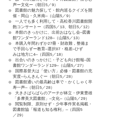
　声ー文化ー（朝日5／9）

◎　図書館の魅力探して・館内巡るクイズを開

　催・岡山・久米南―（山陽5／9）

◎　一人でも多く利用して・高松香川図書館開

　飽コンサートー（四国5／13、朝日5／12）

◎　本館のきっかけに、出前おはなし会―図書

　館ワンダーランド128―（山陽5／13）

◎　本購入年間わずか27冊・財政難，整備ま

　で手回らずー教育―選択07・格差―ひず

　みは地方に4―（四国5／18）

◎　出合いのきっかけに・子ども向け館報―国

　書館ワンダーランド129―（山陽5／27）

◎　国際基督大は「使い方」必修・図書館の充

　実度―らんきんぐー（朝日5／28）

◎　図書館通いの最高齢は車で・かくしゃく卒

　寿一声―（朝日5／28）

◎　大きさばらばらのアーチが林立・伊東豊雄

　「多摩美大図書館」―文化―（山陽5／29）

◎　閲覧制限、原則せず・少年事件実名掲載・

　図書館協「報道も知る権利」―（四国5

　／29）
