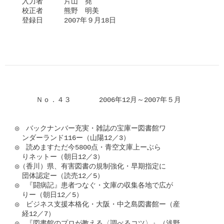
　入力者　　　片山　堯

　校正者　　　熊野　明美

　登録日　　　2007年９月18日

　　　Ｎｏ．４３　　　　2006年12月～2007年５月

◎　バックナンバー充実・雑誌の宝庫ー図書館ワ

　ンダーランド116ー（山陽12／3）

◎　読めますただ今5800点・青空文庫上ーぶら

　りネットー（朝日12／3）

◎（香川）県、有害図書の規制強化・早期指定に

　団体認定ー（読売12／5）

◎　『闘病記』患者つなぐ・文庫の収集各地で広が

　りー（朝日12／5）

◎　ビジネス支援本格化・大阪・中之島図書館ー（産

　経12／7）

◎　『図書館のプロが教える〈調べるコツ〉』（浅野
