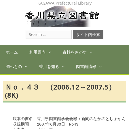
Skip
KAGAWA Prefectural Library
to
content
Search
for:
ホーム
利用案内
資料をさがす
調べもの
香川を知る
図書館情報
Ｎｏ．４３ （2006.12～2007.5）
(8K)
　底本の書名　香川県図書館学会会報＜新聞のなかのとしょかん＞
　収録期間　　2007年6月30日　No43
