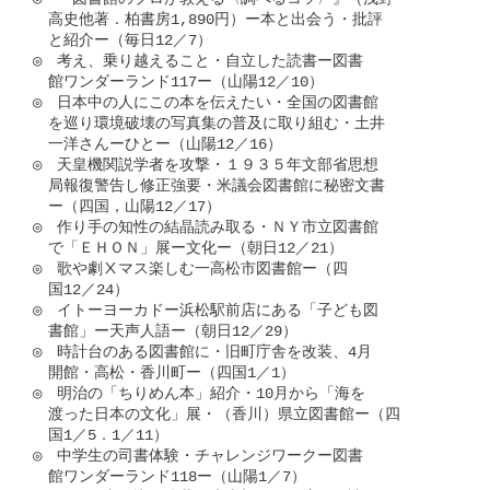
　高史他著．柏書房1,890円）ー本と出会う・批評

　と紹介ー（毎日12／7）

◎　考え、乗り越えること・自立した読書ー図書

　館ワンダーランド117ー（山陽12／10）

◎　日本中の人にこの本を伝えたい・全国の図書館

　を巡り環境破壊の写真集の普及に取り組む・土井

　一洋さんーひとー（山陽12／16）

◎　天皇機関説学者を攻撃・１９３５年文部省思想

　局報復警告し修正強要・米議会図書館に秘密文書

　ー（四国，山陽12／17）

◎　作り手の知性の結晶読み取る・ＮＹ市立図書館

　で「ＥＨＯＮ」展ー文化ー（朝日12／21）

◎　歌や劇Ⅹマス楽しむ一高松市図書館ー（四

　国12／24）

◎　イトーヨーカドー浜松駅前店にある「子ども図

　書館」ー天声人語ー（朝日12／29）

◎　時計台のある図書館に・旧町庁舎を改装、4月

　開館・高松・香川町ー（四国1／1）

◎　明治の「ちりめん本」紹介・10月から「海を

　渡った日本の文化」展・（香川）県立図書館ー（四

　国1／5．1／11）

◎　中学生の司書体験・チャレンジワークー図書

　館ワンダーランド118ー（山陽1／7）
