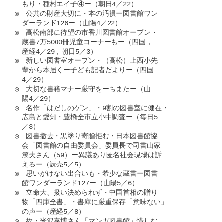
　もり・種村エイ子④ー（朝日4／22）

◎　公共の財産大切に・本の汚損ー図書館ワン

　ダーランド126ー（山陽4／22）

◎　高松南部に待望の市香川図書館オープン・

　蔵書7万5000冊児童コーナーもー（四国，

　産経4／29，朝日5／3）

◎　新しい図書室オープン・（高松）上西小先

　輩から本届くー子ども記者だよりー（四国

　4／29）

◎　大切な書籍マナー厳守をーちまたー（山

　陽4／29）

◎　名作「はだしのゲン」・9割の図書室に健在・

　広島と愛知・豊橋全市立小中調査ー（毎日5

　／3）

◎　図書撤去・黒塗り寄贈拒む・日本図書館協

　会「図書館の自由委員会」委員長で司書山家

　篤夫さん（59）ー異議あり匿名社会現場は訴

　えるー（読売5／5）

◎　思いがけない出合いも・希少な蔵書ー図書

　館ワンダーランド127ー（山陽5／6）

◎　立命大、扱い決められず・中国首相の贈り

　物「四庫全書」・書庫に厳重保存「意味ない」

　の声ー（産経5／8）

◎　故・米沢嘉博さん「マンガ図書館」惜しむ
