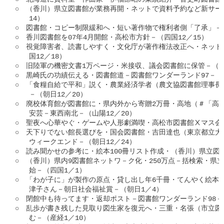
○　（香川）県立図書館が業務再開・ネットで資料予約など新サービ
　　14）

○　図書館・コピー制限緩和へ・短い著作物で権利者側「了承」－（朝
○　香川図書館を07年4月開館・高松市方針－（四国12／15）

○　視覚障害者、読書しやすく・文化庁が著作権法改正へ・ネット
　　国12／18）

○　旧陸軍の機密文書1万ページ・米接収、議会図書館に保管－（四国
○　黒崎氏の功績伝える・図書館道－図書館ワンダーランド97－（山陽
○　「食糧自給で平和」説く・農業経済学者（農文協図書館理事長
　　－（朝日12／20）

○　廃校体育館が図書館に・県内外から寄贈2万冊・高地（＃「高地
　　安芸－東西南北－（山陽12／20）

○　聖夜へ心華やぐ・ゲームや人形劇満喫・高松市図書館Ⅹマス会－（
○　天下りでない館長選びを・国会図書館・吉田達也（東京都立大
　　ウィークエンド－（朝日12／24）

○　読み聞かせの参考に・絵本100冊リスト作成・（香川）県立図書館
○　（香川）県内9図書館ネットワ－ク化・250万点－括検索・県立
　　始－（四国1／1）

○　「わが子に」が製作の原点・貸し出し年6千冊・てんやく絵本ふ
　　津子さん－朝日社会福祉賞－（朝日1／4）

○　閉館中も待ってます・返却ポスト－図書館ワンダーランド98－（
○　乱歩が書き残した見取り図生家を復元へ・三重・名張（市立図書
　　む－（産経1／10）
