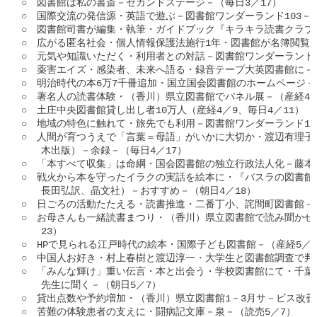
○　図書館は私の書斎－セカンドステージ－（毎日3／17）

○　国際交流の発信源・英語で遊ぶ－図書館ワンダーランド103－（山
○　図書館司書が編集・執筆・ガイドブック『キラキラ読書クラブ』
○　広がる匿名社会・個人情報保護法施行1年・図書館が名簿閲覧制
○　元気や知識いただく・利用者との対話－図書館ワンダーランド10
○　薬害エイズ・感染者、未来へ語る・録音テープ大英図書館に－（
○　明治時代の本6万7千冊追加・国立国会図書館のホームページ－（
○　著名人の読書体験・（香川）県立図書館でパネル展－（産経4／9
○　土庄中央図書館貸し出し者10万人（産経4／9、毎日4／11）

○　地域の特色に触れて・旅先でも利用－図書館ワンダーランド105－
○　人間が育つうえで「言葉＝母語」がいかに大切か・渡辺有理子
　　木出版）－余録－（毎日4／17）

○　「本すべて収集」は命綱・国会図書館の独立行政法人化－藤本由
○　戦火から本を守ったイラクの実話を絵本に・『バスラの図書館員
　　長田弘訳、晶文社）－おすすめ－（朝日4／18）

○　日ごろの活動たたえる・読書推進・二番丁小、詫間町図書館－（
○　お母さんも一緒読書まつり・（香川）県立図書館で読み聞かせの
　　23）

○　HPで見られる江戸時代の絵本・国際子ども図書館－（産経5／5
○　中国人お好き・村上春樹と渡辺淳一・大学生と図書館調査で判明
○　「みんな輝け」重い伝言・本と出会う・学校図書館にて・千葉
　　先生に聞く－（朝日5／7）

○　貸出点数や予約増加・（香川）県立図書館1－3月サ－ビス改善反
○　苦難の体験患者の支えに・闘病記文庫－泉－（読売5／7）
