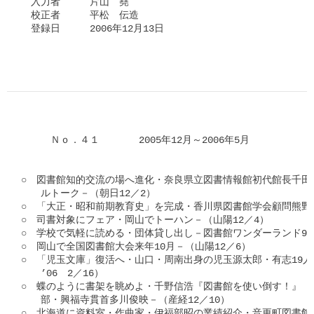
　入力者　　　片山　堯

　校正者　　　平松　伝造

　登録日　　　2006年12月13日

　　　Ｎｏ．４１　　　　2005年12月～2006年5月

○　図書館知的交流の場へ進化・奈良県立図書情報館初代館長千田稔
　　ルトーク－（朝日12／2）

○　「大正・昭和前期教育史」を完成・香川県図書館学会顧問熊野勝
○　司書対象にフェア・岡山でトーハン－（山陽12／4）

○　学校で気軽に読める・団体貸し出し－図書館ワンダーランド96－
○　岡山で全国図書館大会来年10月－（山陽12／6）

○　「児玉文庫」復活へ・山口・周南出身の児玉源太郎・有志19人構
　　’06　2／16）

○　蝶のように書架を眺めよ・千野信浩『図書館を使い倒す！』（
　　部・興福寺貫首多川俊映－（産経12／10）

○　北海道に資料室・作曲家・伊福部昭の業績紹介・音更町図書館－（