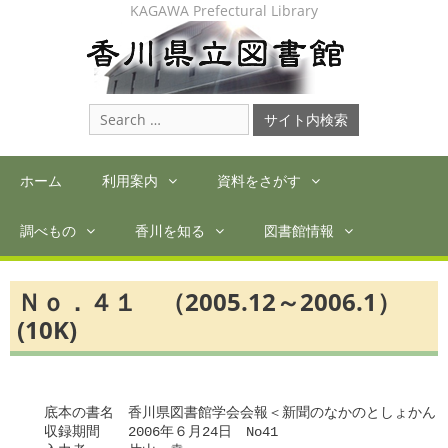
Skip
KAGAWA Prefectural Library
to
content
Search
for:
ホーム
利用案内
資料をさがす
調べもの
香川を知る
図書館情報
Ｎｏ．４１ （2005.12～2006.1）
(10K)
　底本の書名　香川県図書館学会会報＜新聞のなかのとしょかん＞
　収録期間　　2006年６月24日　No41
