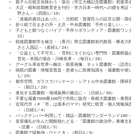
○　親子ら伝統文化味わう・坂出（市立大橋記念図書館）初釜茶会－（
○　大正・昭和前期教育史を刊行・学力日本一時代への礎を考証・
　　野さん－（四国1／10）

○　「道義的責任はあった」・元戦犯・賀屋氏らの証言公開・国会図
○　折り紙で豆まきの升・土庄・中央図書館「手作り楽しい」－（山陽
○　子どもと館つなぐパイプ・手作りボランティア－図書館ワンダー
　　22）

○　戦後図書館学を確立・（香川）県立図書館初代館長・椎名六郎
　　さと人国記－（産経1／24）

○　「公益として不可欠」・営利にそぐわない専門性・図書館協が
　　営化－米国の場合・川崎良孝－（毎日1／28）

○　グーグル革命世界へ輸出・衛星画像、ネット図書館－（読売1／2
○　病院の図書・情報室普及・患者らに医療知識を・蔵書数や使い
　　1／29）

○　都市空間、ガラスでパッケージ・シアトル中央図書館・隈研吾
　　－（朝日1／29）

○　進化する図書館・地域振興の拠点に－（日経1／30）

○　不要な蔵書7000冊100円で市民に販売・島根大図書館－東西南北
○　近現代市（＃「市」は底本のママ）研究に暗雲・個人情報保護
　　－（日経2／4）

○　バックナンバー利用して・雑誌－図書館ワンダーランド100－（
○　皇室儀礼が生んだ開館熱たどる・『図書館の政治学』東條文規
　　－読書－（日経2／5）

○　図書館で猛勉強－ひととき－（朝日2／9）
