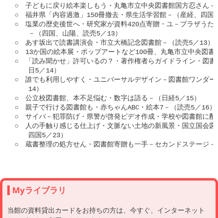
○　子どもに戻り絵本楽しもう・丸亀市立中央図書館国方忍さん－人
○　福井県「内容過激」150冊撤去・県生活学習館－（産経、四国5／
○　塩業の歴史後世へ・研究家が資料420点寄贈・ユ－プラザうた
　　－（四国、山陽、読売5／13）

○　あす坂出で読書講演会・市立大橋記念図書館－（読売5／13）

○　13か国の絵本展・ポップアートなど100冊、丸亀市立中央図書館
○　「読み聞かせ」許可いるの？・著作権者らガイドライン・図書
　　日5／14）

○　誰でも利用しやすく・ユニバーサルデザイン－図書館ワンダーラン
　　14）

○　公立校図書館、本不足悩む・数字は語る－（日経5／15）

○　親子で行ける図書館も・赤ちゃんABC・絵本7－（読売5／16）

○　サイバ－犯罪防げ・県警が啓発ビデオ作成・学校や図書館に配る
○　人の手触り感じる仕上げ・文脈ない土地の新風景・国立国会図
　　四国5／23）

○　蔵書整理の処方せん・図書館寄贈も一手－セカンドステージ－（日
Myライブラリ
当館の資料貸出カードをお持ちの方は、今すぐ、インターネット