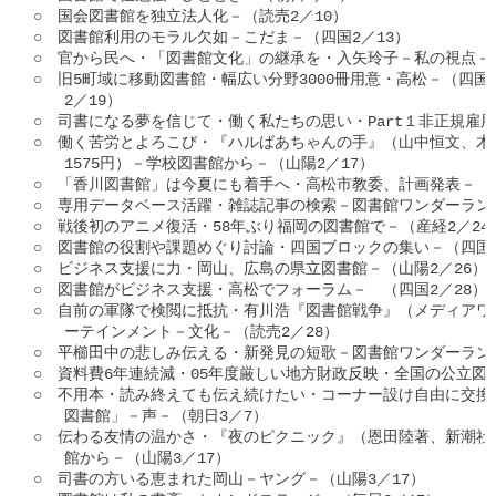
○　国会図書館を独立法人化－（読売2／10）

○　図書館利用のモラル欠如－こだま－（四国2／13）

○　官から民へ・「図書館文化」の継承を・入矢玲子－私の視点－（朝
○　旧5町域に移動図書館・幅広い分野3000冊用意・高松－（四国2／
　　2／19）

○　司書になる夢を信じて・働く私たちの思い・Part１非正規雇用③
○　働く苦労とよろこび・『ハルばあちゃんの手』（山中恒文、木
　　1575円）－学校図書館から－（山陽2／17）

○　「香川図書館」は今夏にも着手へ・高松市教委、計画発表－（四国
○　専用データベース活躍・雑誌記事の検索－図書館ワンダーランド1
○　戦後初のアニメ復活・58年ぶり福岡の図書館で－（産経2／24）
○　図書館の役割や課題めぐり討論・四国ブロックの集い－（四国2／
○　ビジネス支援に力・岡山、広島の県立図書館－（山陽2／26）

○　図書館がビジネス支援・高松でフォーラム－　（四国2／28）

○　自前の軍隊で検閲に抵抗・有川浩『図書館戦争』（メディアワ
　　ーテインメント－文化－（読売2／28）

○　平櫛田中の悲しみ伝える・新発見の短歌－図書館ワンダーランド1
○　資料費6年連続減・05年度厳しい地方財政反映・全国の公立図書
○　不用本・読み終えても伝え続けたい・コーナー設け自由に交換
　　図書館」－声－（朝日3／7）

○　伝わる友情の温かさ・『夜のピクニック』（恩田陸著、新潮社、1
　　館から－（山陽3／17）

○　司書の方いる恵まれた岡山－ヤング－（山陽3／17）
