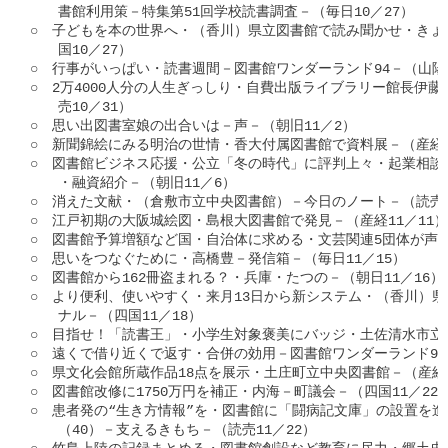
　　書館利用策－特集第51回学校読書調査－（毎日10／27）

○　子どもを本の世界へ・（香川）県立図書館で読み聞かせ・きょ
　　国10／27）

○　行事がいっぱい・読書週間－図書館ワンダーランド94－（山陽10
○　2万4000人分の人生ぎっしり・自費出版ライブラリー館長伊藤晋
　　売10／31）

○　思い出図書室娘の出合いは－声－（朝旧11／2）

○　新聞錦絵にみる明治の世情・香大付属図書館で資料展－（産経11
○　図書館ビジネス応援・公立「冬の時代」に評判上々・起業相談
　　・融資紹介－（朝旧11／6）

○　消えた文献・（倉敷市立中央図書館）－今日のノート－（読売11
○　江戸初期の大阪城絵図・島根大図書館で発見－（産経11／11）

○　図書館予算増額など国・自治体に求める・文芸関連5団体が声明－
○　思いをつなぐために・高橋豊－発信箱－（毎日11／15）

○　図書館から162冊盗まれる？・兵庫・たつの－（朝日11／16）

○　より便利、使いやすく・来月13日から新システム・（香川）県
　　ナル－（四国11／18）

○　目指せ！「読書王」・小学生対象褒美にバッジ・土佐清水市立図書
○　遠くで借り近くで返す・合併の効用－図書館ワンダーランド95－（
○　県文化会館所蔵作品18点を展示・土庄町立中央図書館－（産経11
○　図書館改修に1750万円を補正・内海－町議会－（四国11／22）
○　患者発の“生き方情報”を・図書館に「闘病記文庫」の設置を進
　　（40）－支えるきもち－（読売11／22）
