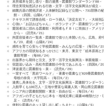
○　未所蔵本を貸し借り・館の連携－図書館ワンダーランド88－（山
○　理念実現知恵試される行政－文字・活字文化振興法が成立－（朝日
○　細菌兵器の開発詳述・人体解剖記録など公開へ・731部隊の秘
　　館－（四国、山陽8／17）

○　テキサス州で誘致合戦・ローラ婦人「決定左右？」・大統領記念
○　心強い「お話おばちゃん」・ボランティア－図書館ワンダーランド
○　愛国者法に揺れる図書館・利用者もＦＢＩに筒抜け－アメリカ
　　から－（読売8／21）

○　拘置容疑者の一覧表・図書館で借りた本開いたら、広島、府中
　　8／23、産経・山陽8／24）

○　感性を育て心安らぐ学校図書館－みんなの広場－（毎日8／23）
○　アフリカの現状知るきっかけに・来月、東京で「絵本原画と児
　　書館寄贈－（毎88／24）

○　出版界から期待と注文、文字・活字文化振興法－単眼複眼－（朝日
○　宿題追い込み・高松市図書館小中生であふれる－（四国8／29）
○　津波遺児に図書館を－泉－（読売8／29）

○　一室すべて「黒岩ワールド」・著書や叢書など820冊図書館内
　　母校の奈良・大宇陀高－（毎日9／2）

○　連携し具体化を、文字・活字文化振興法－図書館ワンダーランド9
○　入館早くも100万人・立地や豊富な蔵書人気・岡山県立図書館－
○　シニア向け図書館開館・東京・自由が丘－（毎日9／4）

○　アフガンの子どもたちに本を・地域丈庫に蔵書40種類だけ・現
　　足－（読売9／4）

○　便利な図書のネット貸し出し町－ちまた－（山陽9／5）
