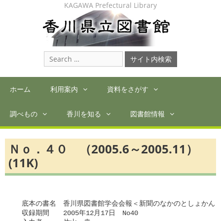
Skip
KAGAWA Prefectural Library
to
content
Search
for:
ホーム
利用案内
資料をさがす
調べもの
香川を知る
図書館情報
Ｎｏ．４０ （2005.6～2005.11）
(11K)
　底本の書名　香川県図書館学会会報＜新聞のなかのとしょかん＞
　収録期間　　2005年12月17日　No40
