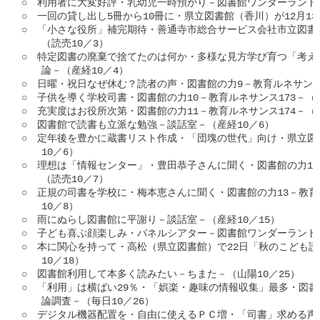
○　利用者に大変好評・乳幼児一時預かり－図書館ワンダーランド92
○　一回の貸し出し5冊から10冊に・県立図書館（香川）が12月13日
○　「小さな役所」補完期待・善通寺市総合サービス会社市立図書
　　（読売10／3）

○　特定図書の廃棄で捨てたのは何か・多様な見方学び育つ「考え
　　論－（産経10／4）

○　日曜・祝日なぜ休む？読者の声・図書館の力9－教育ルネサンス17
○　子供を導く学校司書・図書館の力10－教育ルネサンス173－（読
○　充実度はお役所次第・図書館の力11－教育ルネサンス174－（読
○　図書館で読書も立派な勉強－談話室－（産経10／6）

○　定年後を豊かに蔵書リスト作成・「団塊の世代」向け・県立図
　　10／6）

○　理想は「情報センター」・豊田恭子さんに聞く・図書館の力12－
　　（読売10／7）

○　正規の司書を学校に・梅本恵さんに聞く・図書館の力13－教育ル
　　10／8）

○　雨にぬらし図書館に平謝り－談話室－（産経10／15）

○　子ども喜ぶ顔楽しみ・パネルシアター－図書館ワンダーランド93
○　本に関心を持って・高松（県立図書館）で22日「秋のこども読
　　10／18）

○　図書館利用して本多く読みたい－ちまた－（山陽10／25）

○　「利用」は横ばい29％・「娯楽・趣味の情報収集」最多・図書館
　　論調査－（毎日10／26）

○　デジタル機器配置を・自由に使えるＰＣ増・「司書」求める声