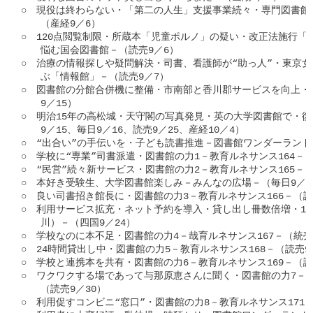
○　現役は終わらない・「第二の人生」支援事業続々・専門図書館
　　（産経9／6）

○　120点閲覧制限・所蔵本「児童ポルノ」の疑い・改正法施行「
　　悩む国会図書館－（読売9／6）

○　治療の情報探しや疑問解決・司書、看護師が“助っ人”・東京女
　　ぶ「情報館」－（読売9／7）

○　図書館の分館合併機に整備・市南部と香川郡サービスを向上・
　　9／15）

○　明治15年の高松城・天守閣の写真発見・英の大学図書館で・復
　　9／15、毎日9／16、読売9／25、産経10／4）

○　“出合い”の手伝いを・子ども読書推進－図書館ワンダーランド91
○　学校に“専業”司書派遣・図書館の力1－教育ルネサンス164－（読
○　“民営”続々新サービス・図書館の力2－教育ルネサンス165－（
○　本好き受験生、大学図書館楽しみ－みんなの広場－（毎日9／22
○　良い司書招き館長に・図書館の力3－教育ルネサンス166－（読売
○　利用サービス拡充・ネット予約を導入・貸し出し冊数倍増・12
　　川）－（四国9／24）

○　学校なのに本不足・図書館の力4－哉育ルネサンス167－（統売9
○　24時間貸出し中・図書館の力5－教育ルネサンス168－（読売9／
○　学校と連携本を共有・図書館の力6－教育ルネサンス169－（読売
○　ワクワクする場であって与那原恵さんに聞く・図書館の力7－教育
　　（読売9／30）

○　利用促すコンビニ“窓口”・図書館の力8－教育ルネサンス171－（