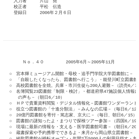
　入力者　　　片山　堯

　校正者　　　平松　伝造

　登録日　　　2006年２月６日

　　　Ｎｏ．４０　　　　　2005年6月～2005年11月

○　宮本輝ミュージアム開館・母校・追手門学院大学図書館に－（毎
○　「自殺したくなったら、図書館へ行こう」・能登川町立図書館－
○　高校図書館を全焼。兵庫・市川生徒ら200人避難－（読売6／7）
○　名簿閲覧23図書館「制限・検討」・都道府県47施設個人情報に
　　の声も－（朝日6／10）

○　ＨＰで貴重資料閲覧・デジタル情報化－図書館ワンダーランド84
○　役立つ図書館の「十進分類法」－みんなの広場－（毎日6／12）
○　20億円図書館を寄付・篤志家、京大に－（毎日、朝日6／15）

○　図書館の謎知ったよ・まつりで探検ツアー参加－（四国6／19）
○　現場に最新の情報を・支える・医学図書館司書－（朝日6／20）
○　蔵書探索や予約携帯でできるよ・来月から岡山県立図書館－（山陽
○　綾歌図書館が移転オープン・年間2万5000人の利用目指す・丸亀