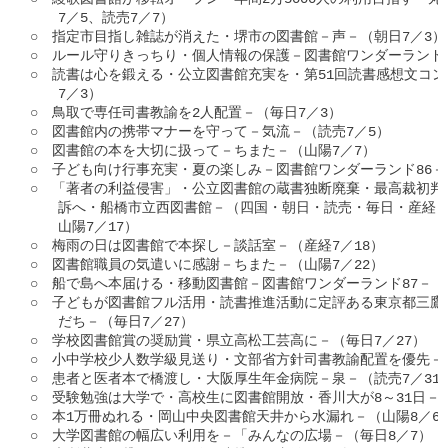
　　7／5、読売7／7）

○　指定市目指し雑誌が消えた・堺市の図書館－声－（朝日7／3）

○　ルール守りきっちり・個人情報の保護－図書館ワンダーランド85
○　読書は心を鍛える・公立図書館充実を・第51回読書感想文コン
　　7／3）

○　鳥取で専任司書教諭を2人配置－（毎日7／3）

○　図書館内の携帯マナーを守って－気流－（読売7／5）

○　図書館の本を大切に扱って－ちまた－（山陽7／7）

○　子ども向け行事充実・夏の楽しみ－図書館ワンダーランド86－（
○　「著者の利益侵害」・公立図書館の蔵書独断廃棄・最高裁初判
　　訴へ・船橋市立西図書館－（四国・朝日・読売・毎日・産経・山陽
　　山陽7／17）

○　梅雨の日は図書館で本探し－談話室－（産経7／18）

○　図書館職員の気遣いに感謝－ちまた－（山陽7／22）

○　船で島へ本届ける・移動図書館－図書館ワンダーランド87－（山
○　子どもが図書館フル活用・読書推進活動に定評ある東京都三鷹
　　だち－（毎日7／27）

○　学校図書館賞の奨励賞・県立高松工芸高に－（毎日7／27）

○　小中学校少人数学級見送り・文部省方針司書教諭配置を優先－（読
○　患者と医者本で橋渡し・大阪厚生年金病院－泉－（読売7／31）
○　受験勉強は大学で・高校生に図書館開放・香川大が8～31日－（四
○　本1万冊ぬれる・岡山中央図書館天井から水漏れ－（山陽8／6）
○　大学図書館の幅広い利用を－「みんなの広場－（毎日8／7）
