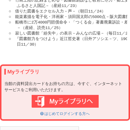
○　竹島上陸の記録まとめる・図書館創設など教育に尽力・郷土史
　　ふるさと人国記－（産経11／23）

○　借りた図書をエクセル入力－声－（朝日11／24）

○　能楽素描を電子化・洋画家・須田国太郎の5000点－阪大図書館－
○　船橋市に2万4000円賠償命令・「つくる会」著書廃棄訴訟・差
　　－（産経、読売11／25）

○　寂しい図書館「紛失中」の表示－みんなの広場－（毎日11／27
○　『図書館力をつけよう』近江哲史著（日外アソシエ－ツ、1900
　　日11／30）

Myライブラリ
当館の資料貸出カードをお持ちの方は、今すぐ、インターネット
サービスをご利用いただけます。
はじめてログインする方へ