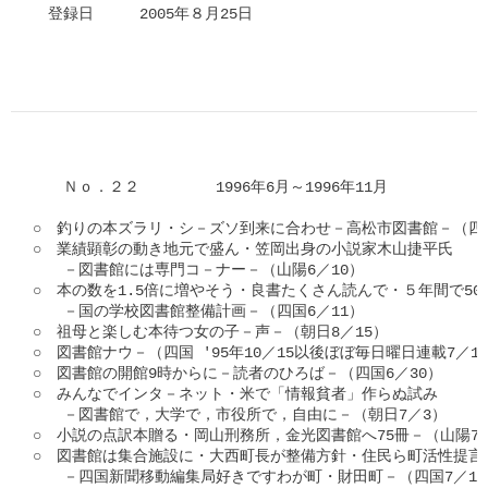
　登録日　　　2005年８月25日

　　Ｎｏ．２２　　　　　1996年6月～1996年11月

○　釣りの本ズラリ・シ－ズソ到来に合わせ－高松市図書館－（四国
○　業績顕彰の動き地元で盛ん・笠岡出身の小説家木山捷平氏

　　－図書館には専門コ－ナー－（山陽6／10）

○　本の数を1.5倍に増やそう・良書たくさん読んで・５年間で500
　　－国の学校図書館整備計画－（四国6／11）

○　祖母と楽しむ本待つ女の子－声－（朝日8／15）　　　　　　　
○　図書館ナウ－（四国 '95年10／15以後ぼぼ毎日曜日連載7／14
○　図書館の開館9時からに－読者のひろば－（四国6／30）

○　みんなでインタ－ネット・米で「情報貧者」作らぬ試み

　　－図書館で，大学で，市役所で，自由に－（朝日7／3）

○　小説の点訳本贈る・岡山刑務所，金光図書館へ75冊－（山陽7／
○　図書館は集合施設に・大西町長が整備方針・住民ら町活性提言

　　－四国新聞移動編集局好きですわが町・財田町－（四国7／17）