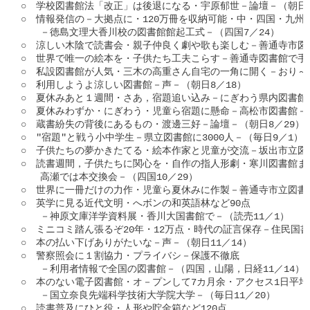
○　学校図書館法「改正」は後退になる・宇原郁世－論壇－（朝日7／
○　情報発信の－大拠点に・120万冊を収納可能・中・四国・九州で
　　－徳島文理大香川校の図書館館起工式－（四国7／24）

○　涼しい木陰で読書会・親子仲良く劇や歌も楽しむ－善通寺市図書
○　世界で唯一の絵本を・子供たち工夫こらす－善通寺図書館で手作
○　私設図書館が人気・三木の高重さん自宅の一角に開く－おり～ぶ
○　利用しようよ涼しい図書館－声－（朝日8／18）

○　夏休みあと１週間・さあ，宿題追い込み－にぎわう県内図書館－（
○　夏休みわずか・にぎわう・児童ら宿題に懸命－高松市図書館－（山
○　蔵書紛失の背後にあるもの・渡邊三好－論壇－（朝日8／29）

○　"宿題"と戦う小中学生－県立図書館に3000人－（毎日9／1）

○　子供たちの夢かきたてる・絵本作家と児童が交流－坂出市立図書館
○　読書週間，子供たちに関心を・自作の指人形劇・寒川図書館まつ
　　高瀬では本交換会－（四国10／29）

○　世界に一冊だけの力作・児童ら夏休みに作製－善通寺市立図書館
○　英学に見る近代文明・へボンの和英語林など90点

　　－神原文庫洋学資料展・香川大国書館で－（読売11／1）

○　ミニコミ踏ん張るぞ20年・12万点・時代の証言保存－住民国書館
○　本の払い下げありがたいな－声－（朝日11／14）

○　警察照会に１割協力・プライバシ－保護不徹底

　　－利用者情報で全国の図書館－（四国，山陽，日経11／14）

○　本のない電子図書館・オ－プンして7カ月余・アクセス1日平均3
　　－国立奈良先端科学技術大学院大学－（毎日11／20）

○　読書普及にひと役・人形や貯金箱など120点
