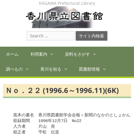
Skip
KAGAWA Prefectural Library
to
content
Search
for:
ホーム
利用案内
資料をさがす
調べもの
香川を知る
図書館情報
Ｎｏ．２２ (1996.6～1996.11)(6K)
　底本の書名　香川県図書館学会会報＜新聞のなかのとしょかん＞
　収録期間　　1996年12月7日　No22

　入力者　　　片山　堯

　校正者　　　平松　伝造
