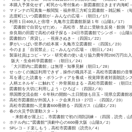
○　本購入予算化せず，町民から寄付集め－新図書館泣きます内海町－（
○　マドンナの写真集一般閲覧・福井県三方町立図書館－雑記帳－（毎日
○　志度町にいつ図書館が－みんなの広場－（朝日1／17）

○　利用１日400人と倍増・丸亀市立図書館新築１年（山陽1／17）

○　「図書館で自習なぜだめ」・高松市．禁止に受験生反発・館側「閲覧
○　奈良期の田図で高松の様子探る－24日市図書館でシンポ－（山陽1／
○　図書館の「席貸し」－視座さぬき－（四国1／22）

○　夢がいっばい世界の絵本展－丸亀市立図書館－（四国1／23）

○　今のまま「自習禁止」に－みんなの広場－（朝日1／24）

○　製薬社員はコピ－マン・研究者の使い走り協力費年間200万円出入
　　阪大・生命科学図書館－（朝日1／24）

○　「大川郡内に図書館」は無理・知事見解（朝日1／28）

○　せっかくの施設利用できず，操作の職員不足－高松市図書館の音響装
○　耳を通じた読書を・ボランティアを養成－視覚障害者対面朗読シス
○　人柄エネルギ－に触れて・外骨展始まる－高松市図書館－（朝日2／4
○　図書館を大切に利用しよう－ひろば－（四国2／8）

○　県国際交流会館・６年秋の開館へ土日開放も目玉－現県立図書館改修
○　高松市図書館が外国人ト－ク会来月13・27日－（四国2／23）

○　高松市図書館へ児童書600冊贈る・四国ガス（山陽2／23）

○　春の火災予防運動スタ－ト

　　－来館者が屋上に，市図書館で初の消防訓練－（四国，読売，山陽
○　ホテル内に"図書館"演劇中心の600冊大阪（山陽3／2）

○　SPレコ－ド楽しもう，高松市図書館（読売3／4）
