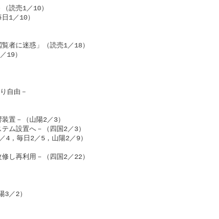
読売1／10）

1／10）

者に迷惑」（読売1／18）

19）

り自由－

置－（山陽2／3）

テム設置へ－（四国2／3）

，毎日2／5，山陽2／9）

し再利用－（四国2／22）

3／2）
