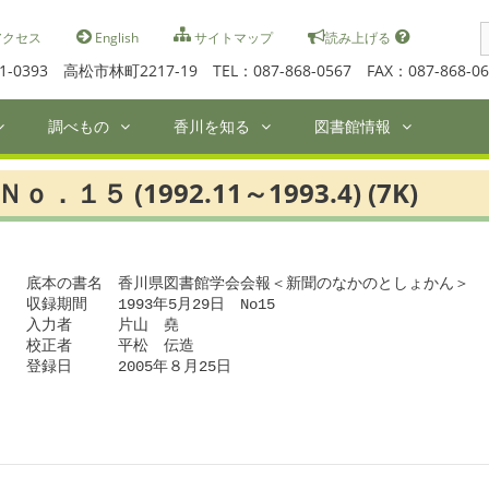
S
クセス
English
サイトマップ
読み上げる
f
1-0393 高松市林町2217-19 TEL：087-868-0567 FAX：087-868-06
調べもの
香川を知る
図書館情報
Ｎｏ．１５ (1992.11～1993.4) (7K)
　底本の書名　香川県図書館学会会報＜新聞のなかのとしょかん＞

　収録期間　　1993年5月29日　No15

　入力者　　　片山　堯

　校正者　　　平松　伝造

　登録日　　　2005年８月25日
