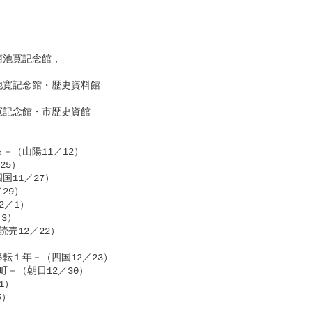
池寛記念館，

寛記念館・歴史資料館

記念館・市歴史資館

（山陽11／12）

5）

11／27）

9）

／1）

）

12／22）

１年－（四国12／23）

－（朝日12／30）

）

）
