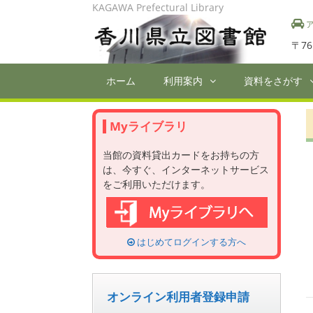
Skip
KAGAWA Prefectural Library
to
ア
content
〒76
ホーム
利用案内
資料をさがす
Myライブラリ
当館の資料貸出カードをお持ちの方
は、今すぐ、インターネットサービス
をご利用いただけます。
はじめてログインする方へ
オンライン利用者登録申請