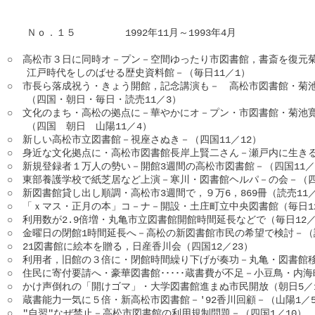
　　Ｎｏ．１５　　　　　1992年11月～1993年4月

○　高松市３日に同時オ－プン－空間ゆったり市図書館，書斎を復元菊
　　江戸時代をしのばせる歴史資料館－（毎日11／1）

○　市長ら落成祝う・きょう開館，記念講演も－　高松市図書館・菊池
　　（四国・朝日・毎日・読売11／3）

○　文化のまち・高松の拠点に－華やかにオ－プン・市図書館・菊池寛
　　（四国　朝日　山陽11／4）

○　新しい高松市立図書館－視座さぬき－（四国11／12）

○　身近な文化拠点に・高松市図書館長岸上賢二さん－瀬戸内に生きる－
○　新規登録者１万人の勢い－開館3週間の高松市図書館－（四国11／2
○　東部養護学校で紙芝居など上演－寒川・図書館ヘルパ－の会－（四国
○　新図書館貸し出し順調・高松市3週間で，９万6，869冊（読売11／2
○　「ｘマス・正月の本」コ－ナ－開設・土庄町立中央図書館（毎日12
○　利用数が2.9倍増・丸亀市立図書館開館時間延長などで（毎日12／3
○　金曜日の閉館1時間延長へ－高松の新図書館市民の希望で検討－（読売
○　21図書館に絵本を贈る，日産香川会（四国12／23）

○　利用者，旧館の３倍に・閉館時間繰り下げが奏功－丸亀・図書館移転
○　住民に寄付要請へ・豪華図書館･････蔵書費が不足－小豆鳥・内海町
○　かけ声倒れの「開けゴマ」・大学図書館進まぬ市民開放（朝日5／1
○　蔵書能力一気に５倍・新高松市図書館－'92香川回顧－（山陽1／5
○　"自習"なぜ禁止－高松市図書館の利用規制問題－（四国1／10）
