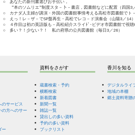
○　あなたの新刊書選びお手伝い，

　　"本のソムリエ"制度スタ－卜－書店，図書館などに配置（四国3／
○　カナダ人主婦が講演・外国の図書館事情考える高松市図書館でト－ク
○　えっ！レ－ザ－でSP盤再生・高松でレコ－ド演奏会（山陽3／14）
○　４作目は初の英語版も－高松紹介スライﾄﾞ･ビデオ市図書館で視聴OK
○　多い？！少ない？！　私の府県の公共図書館（毎日3／26）

資料をさがす
香川を知る
蔵書検索・予約
デジタルライ
横断検索
地域の本棚
新着図書
郷土資料寄贈
へのサービス
新聞一覧
いの方へのサー
雑誌一覧
貸出しの多い資料
予約の多い資料
ダー
ブックリスト