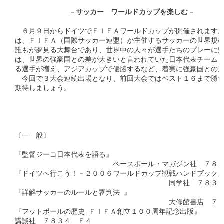
　          　－サッカー　ワールドカップを楽しむ－
　６月９日からドイツでＦＩＦＡワールドカップが開催されます。
は、ＦＩＦＡ（国際サッカー連盟）が主催するサッカーの世界規模
誰もが夢見る大舞台であり、世界中の人々が選手たちのプレーに魅
は、世界の強豪国との差が大きいと言われていた日本代表チームも
る選手が増え、アジアカップで優勝するなど、着実に強豪国との差
　今回で３大会連続出場となり、前回大会ではベスト１６まで勝ち
期待しましょう。

〔一　般〕　

『監督ジーコ日本代表を語る』　

　　　　　　　　　　　　　　ベースボール・マガジン社　７８３
『ドイツへ行こう！－２００６ワールドカップ観戦ハンドブック』
　　　　　　　　　　　　　　　　　　　　　　同学社　７８３４
『詳解サッカーのルールと審判法 』　

　　　　　　　　　　　　　　　　　　　　　　大修館書店　７８
『フットボールの歴史―ＦＩＦＡ創立１００周年記念出版』　

講談社　７８３４　Ｆ４
