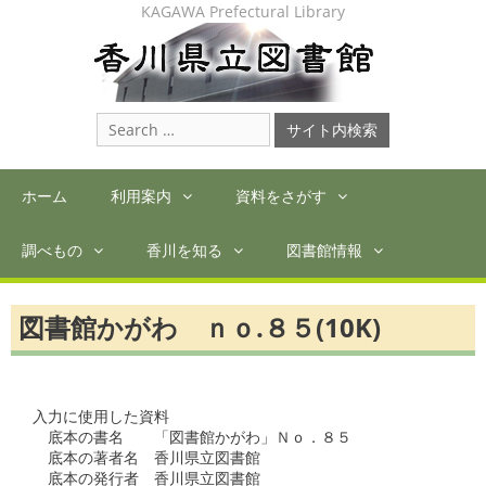
Skip
KAGAWA Prefectural Library
to
content
Search
for:
ホーム
利用案内
資料をさがす
調べもの
香川を知る
図書館情報
図書館かがわ ｎｏ.８５(10K)
入力に使用した資料

　底本の書名　　「図書館かがわ」Ｎｏ．８５　

　底本の著者名　香川県立図書館

　底本の発行者　香川県立図書館
