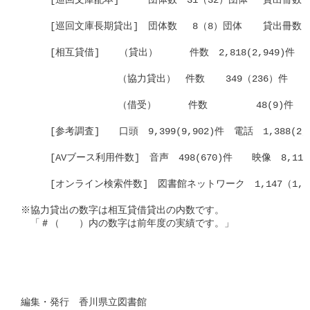
　　　[巡回文庫配本]　　　団体数　31（32）団体　 貸出冊数　16,
　　　[巡回文庫長期貸出]　団体数　 8（8）団体　  貸出冊数　  2
　　　[相互貸借]　　（貸出）　    件数　2,818(2,949)件　 冊数
　　　　　　　　　　（協力貸出）　件数　  349（236）件　 冊数　
　　　　　　　　　　（借受）　    件数　       48(9)件　 冊数
　　　[参考調査]　　口頭　9,399(9,902)件　電話　1,388(2,23
　　　[AVブース利用件数]　音声　498(670)件　　映像　8,112(8,
　　　[オンライン検索件数]　図書館ネットワーク　1,147（1,895）
※協力貸出の数字は相互貸借貸出の内数です。					

　「＃（　　）内の数字は前年度の実績です。」

編集・発行　香川県立図書館
