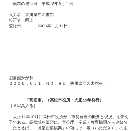
　底本の発行日　平成18年6月１日

入力者：香川県立図書館

校正者：同上

登録日　　　　2008年１月11日

図書館かがわ

２００６．６．１　ＮＯ．８５（香川県立図書館報）

　　　　『高松市』（高松市役所・大正11年発行）
［＃写真入る］

　大正11年10月に高松市役所が「市勢発達の概要と現況」を伝え
子である。高松城を筆頭に、官公庁、産業・教育機関から史跡名勝
　たとえば、「風俗習慣娯楽」の項には「戴（いただき）」の図が