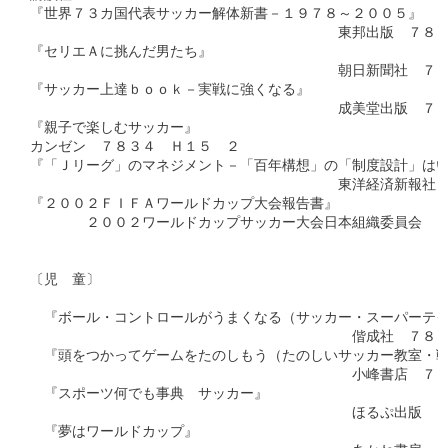
『世界７３カ国代表サッカー解体新書－１９７８～２００５』　

　　　　　　　　　　　　　　　　　　　　　　東邦出版　７８３
『セリエＡに挑んだ男たち』　

　　　　　　　　　　　　　　　　　　　　　　朝日新聞社　７８
『サッカー上達ｂｏｏｋ－実戦に強くなる』　

　　　　　　　　　　　　　　　　　　　　　　成美堂出版　７８
『親子で楽しむサッカー』　

カンゼン　７８３４　Ｈ１５　２

『「Ｊリーグ」のマネジメント－「百年構想」の「制度設計」はい
　　　　　　　　　　　　　　　　　　　　　　東洋経済新報社　
『２００２ＦＩＦＡワールドカップ大会報告書』　

　　　　２００２ワールドカップサッカー大会日本組織委員会　７
〔児　童〕

　『ボール・コントロールがうまくなる（サッカー・スーパーテク
　　　　　　　　　　　　　　　　　　　　　　　偕成社　７８０
　『頭をつかってゲームをたのしもう（たのしいサッカー教室・戦
　　　　　　　　　　　　　　　　　　　　　　　小峰書店　７８
　『スポーツ何でも事典　サッカー』　

　　　　　　　　　　　　　　　　　　　　　　　ほるぷ出版　７
　『夢はワールドカップ』　
