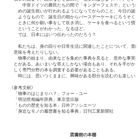
　　　中世ドイツの農民たちの間で「キンダーフェステ」という幼
　　めの誕生祝いが行われるようになってからのこと。今日の誕生
　　ようなもので、誕生日の朝からバースデーケーキにろうそくを
　　ときに何か願い事をして吹き消し、ケーキを食べるという慣習
　　ということがわかった。なるほど。

　　では、日本にはいつ伝わったのだろう？

　　私たちは、身の回りや日常生活に関連したことについて、普段
　意味を考えたりしない。

　　物事の始まり、由来などを集めた事典を見ると、意外な事実に
　とがある。あいまいな答えしかない場合もあり、それを手がかり
　しく専門分野の本を調査する必要があることもある。

　　時には、思いつくままに、興味がある部分を読むのも楽しい。
《参考文献》

　「物事のはじまりハ？」フォー・ユー

　「明治世相編年辞典」東京堂出版

　「ものの歴史を知る本」日外アソシエーツ

　「身近なモノの履歴書を知る事典」日刊工業新聞社

　　　　　　　　　　　　　　図書館の本棚