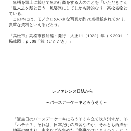
　魚桶を頭上に載せて魚の行商をする人のことを「いただきさん」
「世人之を戴と云う　風姿異にしてしかも詩的なり　高松名物とす
ている。

　この本には、モノクロの小さな写真が約70点掲載されており、大
貴重な資料といえるだろう。

『高松市』高松市役所編・発行　大正11（1922）年（Ｋ2931　Ｔ2
掲載図：ｐ.68「戴（いただき）」

　　　　 　　　　　　レファレンス日誌から
　              ～バースデーケーキとろうそく～
　「誕生日のバースデーケーキにろうそくを立て吹き消すが、その
　「ハテナ？」それは、日本だけの風習なのか、それとも西洋から
　物事の始まり、由来などを集めた『物事のはじまりハ？』という