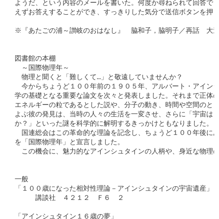
ようだ、という内容のメールを書いた。何度か尋ねられて回答でき
えずお答えすることができ、すっきりした気分で送信ボタンを押し
※『あたごの浦～讃岐のおはなし』　脇和子，脇明子／再話　大道
図書館の本棚

　～国際物理年～

　物理と聞くと「難しくて…」と敬遠していませんか？

　今からちょうど１００年前の１９０５年、アルバート・アインシ
学の基礎となる重要な論文を次々と発表しました。それまで正体の
エネルギーの粒であるとした説や、分子の動き、時間や空間のとら
よぶ彼の発見は、当時の人々の生活を一変させ、さらに「宇宙はど
か？」といった謎を科学的に解明するきっかけともなりました。

　国連総会はこの革命的な理論を記念し、ちょうど１００年後にあ
を「国際物理年」と宣言しました。

　この機会に、魅力的なアインシュタインの人柄や、身近な物理の
一般

「１００歳になった相対性理論－アインシュタインの宇宙遺産」

　　　講談社　４２１２　Ｆ６　２

「アインシュタイン１６歳の夢」
