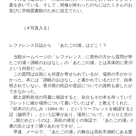
森を歩いている。そして，研修が終わったのちにはたくさんのお土
並びに学校図書館のために役立てたい。

　　　［＃写真入る］

レファレンス日誌から　「あたごの浦」はどこ！？

　当館ホームページの「レファレンス」に県外の方から質問が寄せ
たごの浦～讃岐のおはなし』の「あたごの浦」とは具体的に香川県
という内容だった。

　この質問は以前にも何度か寄せられているが、場所の手がかりを
かった。本には「讃岐のおはなし」と書かれているだけで、由来や
明されていない。香川県の民話や昔話についての資料も探したが、
できなかった。

　郷土資料担当の司書に相談すると、自分もその本を持っていて、
フレットに確か場所について書いていたはず、と教えてくれた。翌
『絵本のたのしみ（1984.9）』というリーフレットを確認すると
話（脇明子）」という記事があり、場所について、さらりと次のよ
「…堀だめというのは、高松の港近くの海辺で、『あたごの浦』の
裏の浜とはすぐ隣りあわせですが、…」

　早速、メールで、『あたごの浦』の舞台は高松市扇町にある愛宕