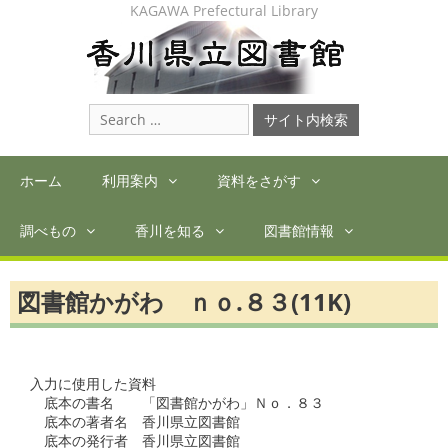
Skip
KAGAWA Prefectural Library
to
content
Search
for:
ホーム
利用案内
資料をさがす
調べもの
香川を知る
図書館情報
図書館かがわ ｎｏ.８３(11K)
入力に使用した資料

　底本の書名　　「図書館かがわ」Ｎｏ．８３　

　底本の著者名　香川県立図書館

　底本の発行者　香川県立図書館
