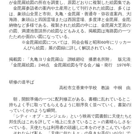
が金毘羅絵図の所在を調査し、原図どおりに複製した絵図集である
　金毘羅参詣者の案内や土産用として刊行された絵図は、多くは１
は、象頭山全景と市街、丸亀・金毘羅・善通寺・弥谷道案内、大阪
海路、象頭山と四国霊場または西国霊場、多度津と金毘羅、金毘羅
納物など多様である。複製された絵図の中には、金毘羅大芝居の番
の図、満濃池普請所の絵図などもみえる。掲載図は海路図の一つで
たためか面白い図になっている。

　　　※金毘羅絵図については、同会会報と昭和60年にリッカー美
      んぴら絵図」展の図録に詳しく解説されている。

掲載図：「丸亀ヨリ金毘羅山　讃岐廻竝　播磨名所附」　版元清光堂　4
『金毘羅絵図』246点　金毘羅絵図を守る会／編・発行　1976年から発行
研修の道半ば　　　

　　　　　　　　　　　　高松市立香東中学校　教諭　中桐　由里
　朝，開館準備の一つに配列修正がある。書棚に乱れているところ
持ちよく手に取ってもらえるように順序良く並べていく。書架の間
っていくかのような瞬間。

 「シティ・オブ・エンジェル」という映画で図書館に天使たちが
邦生氏はこれを評して＜地上に生きていること＞の素晴らしさを知
べている。天使たちは利用者の頭越しに本をのぞきこんでいるので
　それならば私も，「天使に似た人々」の良きお手伝いが少しでも