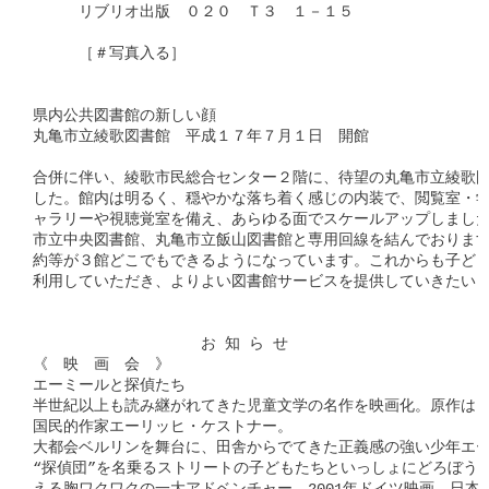
　　　リブリオ出版　０２０　Ｔ３　１－１５

　　　［＃写真入る］

県内公共図書館の新しい顔

丸亀市立綾歌図書館　平成１７年７月１日　開館

合併に伴い、綾歌市民総合センター２階に、待望の丸亀市立綾歌図
した。館内は明るく、穏やかな落ち着く感じの内装で、閲覧室・学
ャラリーや視聴覚室を備え、あらゆる面でスケールアップしました
市立中央図書館、丸亀市立飯山図書館と専用回線を結んでおります
約等が３館どこでもできるようになっています。これからも子ども
利用していただき、よりよい図書館サービスを提供していきたいと
　　　　　　　　　　　お 知 ら せ                        
《　映　画　会　》

エーミールと探偵たち

半世紀以上も読み継がれてきた児童文学の名作を映画化。原作はドイツ
国民的作家エーリッヒ・ケストナー。

大都会ベルリンを舞台に、田舎からでてきた正義感の強い少年エーミ
“探偵団”を名乗るストリートの子どもたちといっしょにどろぼうをつ