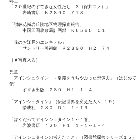
郷土

「２０世紀のすてきな女性たち　３（保井コノ）」

　　　岩崎書店　Ｋ２８９０　Ｙ１８

「讃岐花崗岩丘陵地区物理探査報告」

　　　中国四国農政局計画部　Ｋ６５６５　Ｃ１

「花のお江戸のエレキテル」

　　　サントリー美術館　Ｋ２８９０　Ｈ２　７４

［＃写真入る］

児童

「アインシュタイン　～常識をうちやぶった想像力」（はじめてで
伝）

　　　すずき出版　２８０　Ｈ１　１－４

「アインシュタイン」（伝記世界を変えた人々 １９）

　　　偕成社　２８０　Ｄ１　１－１９

「ぼくだってアインシュタイン１～４巻」

　　　岩波書店　４２０　Ｆ１　１－１～１－４

「アインシュタインの考えたこと」（図書館探検シリーズ１５）
