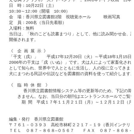
える胸ワクワクの一大アドベンチャー。2001年ドイツ映画　日本語吹
日　時：10月22日（土）

10:30～12:00（開場　10:00）

会　場：香川県立図書館2階　視聴覚ホール　　　映画写真

定　員：200名（当日先着順）

入場料：無料

当日は、「秋のこども読書まつり」として、他に読み聞かせ会、講
開催されます。

《　企 画 展 示 》

「干支（戌）」　　平成17年12月20日（火）～平成18年1月15日（
2006年の干支は「戌（いぬ）」です。犬は人によって家畜化された
として知られ、世界中で人とともに生活し、人の役に立ってきまし
犬にまつわる民話や伝説などを図書館の資料を使って紹介します。
《　臨 時 休 館　》

      香川県立図書館情報システム等の更新等のため、下記の期
　　きません。なお、当日分の朝刊はエントランスホールでご覧い
　　　期 間　平成１７年１１月２１日（月）～１２月１２日（月）
編集・発行　香川県立図書館

〒７６１－０３９３　高松市林町２２１７－１９（香川インテリジ
ＴＥＬ　０８７－８６８―０５６７　　ＦＡＸ　０８７－８６８－０