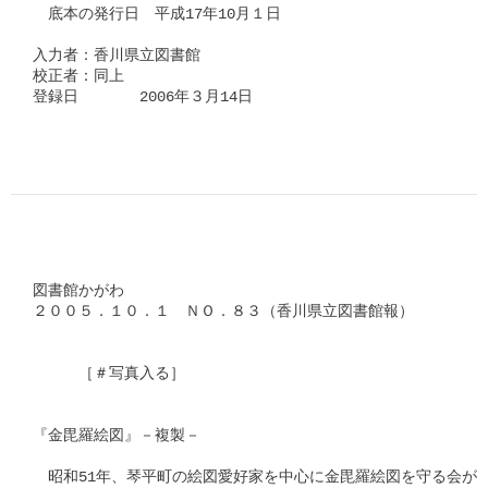
　底本の発行日　平成17年10月１日

入力者：香川県立図書館

校正者：同上

登録日　　　　2006年３月14日

図書館かがわ

２００５．１０．１　ＮＯ．８３（香川県立図書館報）

　　　［＃写真入る］

『金毘羅絵図』－複製－

　昭和51年、琴平町の絵図愛好家を中心に金毘羅絵図を守る会がつ