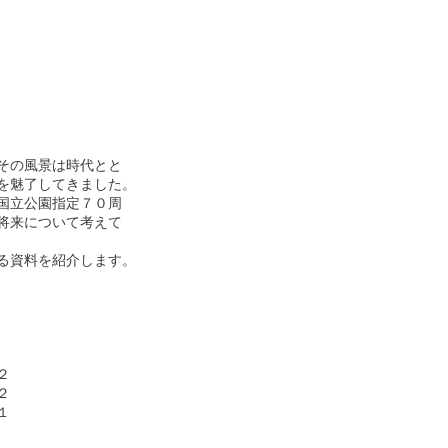
の風景は時代とと

魅了してきました。

立公園指定７０周

来について考えて

資料を紹介します。　






