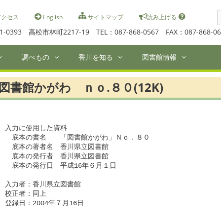
S
クセス
English
サイトマップ
読み上げる
f
1-0393 高松市林町2217-19 TEL：087-868-0567 FAX：087-868-06
調べもの
香川を知る
図書館情報
図書館かがわ ｎｏ.８０(12K)
入力に使用した資料

　底本の書名　　「図書館かがわ」Ｎｏ．８０

　底本の著者名　香川県立図書館

　底本の発行者　香川県立図書館

　底本の発行日　平成16年６月１日

入力者：香川県立図書館　

校正者：同上

登録日：2004年７月16日
