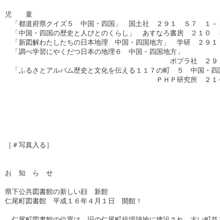
児　　童

　「都道府県クイズ５　中国・四国」　国土社　２９１　Ｓ７　１－５
　「中国・四国の歴史と人びとのくらし」　あすなろ書房　２１０　Ｓ
　「新図解わたしたちの日本地理　中国・四国地方」　学研　２９１　
　「調べ学習にやくだつ日本の地理６　中国・四国地方」　

　　　　　　　　　　　　　　　　　　　　　　　　ポプラ社　２９１
　「ふるさとアルバム歴史と文化を伝える１１７の町　５　中国・四国
　　　　　　　　　　　　　　　　　　　　　　ＰＨＰ研究所　２１０
［＃写真入る］

お　知　ら　せ

県下公共図書館の新しい顔　新館

仁尾町図書館　平成１６年４月１日　開館！

　仁尾町図書館の位置は、旧の仁尾町役場跡地に建設され、古い町並み