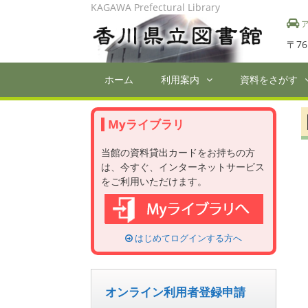
Skip
KAGAWA Prefectural Library
to
ア
content
〒76
ホーム
利用案内
資料をさがす
Myライブラリ
当館の資料貸出カードをお持ちの方
は、今すぐ、インターネットサービス
をご利用いただけます。
はじめてログインする方へ
オンライン利用者登録申請