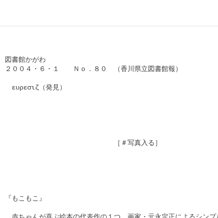
図書館かがわ

２００４・６・１　　Ｎｏ．８０　（香川県立図書館報）

　ευρεσιζ（発見）

　　　　　　　　　　　　　　　　［＃写真入る］

『もこもこ』

　赤ちゃんが喜ぶ絵本の代表作の１つ。画家・元永定正によるシンプル