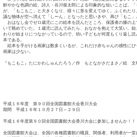
鮮やかな色調の絵、詩人・谷川俊太郎による印象的な短いことば。「も
が、「もこもこ」と大きくなり、様々に形を変えてゆく。ふくれたり、
議な物体が空へ消えて「しーん」となったと思いきや、再び「もこ」と
　おはなし会でゼロ歳児にこの絵本を読んだところ、保護者の膝の上で
いて眺めていた。１歳児に読んでみたら、おなかを抱えて大笑い。始ま
わりが始まりにつながっているので、幼い子どもが何度もくり返し読ん
本である。

　絵本を手がける画家は数多くいるが、これだけ赤ちゃんの感性にぴっ
画家は少ない。

『もこもこ』たにかわしゅんたろう／作　もとながさだまさ／絵　文研出
平成１６年度　第９０回全国図書館大会香川大会

期間　平成１６年１０月２７日～２９日

平成１６年度第９０回全国図書館大会香川大会に参加しませんか！！

全国図書館大会は、全国の各種図書館の職員、関係者、利用者が一堂に