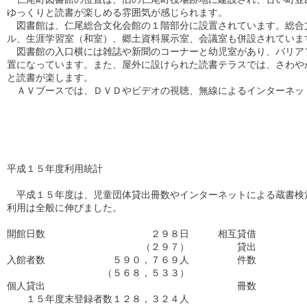
ゆっくりと読書が楽しめる雰囲気が感じられます。

　図書館は、仁尾総合文化会館の１階部分に設置されています。総合文
ル、生涯学習室（和室）、郷土資料展示室、会議室も併設されています
　図書館の入口横には雑誌や新聞のコーナーと幼児室があり、バリアフ
置になっています。また、屋外に設けられた読書テラスでは、さわやか
と読書が楽します。

　ＡＶブースでは、ＤＶＤやビデオの視聴、無線によるインターネット
平成１５年度利用統計

　平成１５年度は、児童団体貸出冊数やインターネットによる蔵書検索
利用は全般に伸びました。

開館日数　　　　　　　　　　　２９８日　　　相互貸借

　　　　　　　　　　　　　　（２９７）　　　　　貸出

入館者数　　　　　　　５９０，７６９人　　　　　件数　　　　　　
　　　　　　　　　　（５６８，５３３）　　　　　　　　　　　　　
個人貸出　　　　　　　　　　　　　　　　　　　　冊数　　　　　　
　　１５年度末登録者数１２８，３２４人　　　　　　　　　　　　　