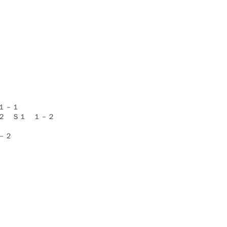
－１

　Ｓ１　１－２

２
