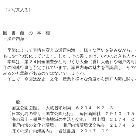
［＃写真入る］

図　書　館　の　本　棚

－瀬戸内海－

　季節によって表情を変える瀬戸内海」。様々な歴史を刻みながら、そ
もに少ずつ変化しています。しかしその美しさは、いつのときも人々を
　本年は、第２４回全国豊かな海づくり大会（香川大会）や瀬戸内海国
年の関連行事も予定されています。瀬戸内海の魅力を再認識し、その将
みるのも意義があるのではないでしょうか。

　そこで、今回は歴史・文化・産業と様々な角度から瀬戸内海に関する
一　　般

　「国立公園図鑑」　大蔵省印刷局　６２９４　Ｋ２　３

　「日本列島の香り－国立公園紀行」　毎日新聞社　２９１０　Ｔ５２
　「海の風土－瀬戸内海地域の生活と交流」　雄山閣　２１７４　Ｃ２
　「瀬戸内海の文化と環境」　瀬戸内海環境保全協会　２１７４　Ｓ１
　「ぼくの瀬戸内海案内」　岩波書店　２９１７　Ｏ９
