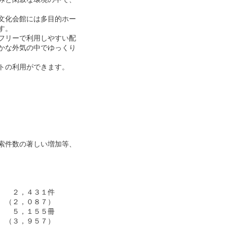
化会館には多目的ホー

。

リーで利用しやすい配

な外気の中でゆっくり

の利用ができます。

件数の著しい増加等、

　２，４３１件

（２，０８７）

　５，１５５冊

（３，９５７）
