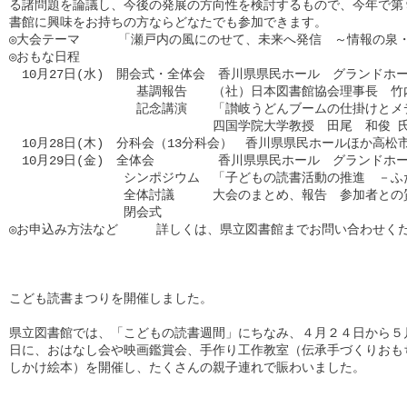
る諸問題を論議し、今後の発展の方向性を検討するもので、今年で第９
書館に興味をお持ちの方ならどなたでも参加できます。

◎大会テーマ　　　「瀬戸内の風にのせて、未来へ発信　～情報の泉・
◎おもな日程

　10月27日(水)　開会式・全体会　香川県県民ホール　グランドホール　1
　　　　　　　　　　基調報告　　（社）日本図書館協会理事長　竹内
　　　　　　　　　　記念講演　　「讃岐うどんブームの仕掛けとメデ
　　　　　　　　　　　　　　　　四国学院大学教授　田尾　和俊 氏
　10月28日(木)　分科会（13分科会）　香川県県民ホールほか高松市内会
　10月29日(金)　全体会　　　　　香川県県民ホール　グランドホール　9
　　　　　　　　　シンポジウム　「子どもの読書活動の推進　－ふた
　　　　　　　　　全体討議　　　大会のまとめ、報告　参加者との質
　　　　　　　　　閉会式　　　　

◎お申込み方法など　　　詳しくは、県立図書館までお問い合わせくだ
こども読書まつりを開催しました。

県立図書館では、「こどもの読書週間」にちなみ、４月２４日から５月
日に、おはなし会や映画鑑賞会、手作り工作教室（伝承手づくりおもち
しかけ絵本）を開催し、たくさんの親子連れで賑わいました。
