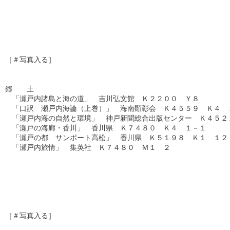
［＃写真入る］

郷　　土

　「瀬戸内諸島と海の道」　吉川弘文館　Ｋ２２００　Ｙ８

　「口訳　瀬戸内海論（上巻）」　海南顕彰会　Ｋ４５５９　Ｋ４　１
　「瀬戸内海の自然と環境」　神戸新聞総合出版センター　Ｋ４５２２
　「瀬戸の海廊・香川」　香川県　Ｋ７４８０　Ｋ４　１－１

　「瀬戸の都　サンポート高松」　香川県　Ｋ５１９８　Ｋ１　１２－
　「瀬戸内旅情」　集英社　Ｋ７４８０　Ｍ１　２　

［＃写真入る］
