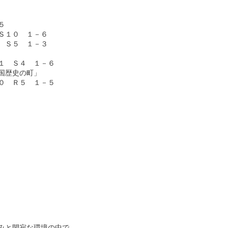


１０　１－６

Ｓ５　１－３

　Ｓ４　１－６

歴史の町」　

　Ｒ５　１－５

と閑寂な環境の中で、
