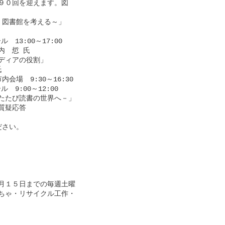
０回を迎えます。図

図書館を考える～」

3:00～17:00

　悊 氏

ィアの役割」



場　9:30～16:30

:00～12:00

たび読書の世界へ－」

疑応答

さい。

１５日までの毎週土曜

ゃ・リサイクル工作・
