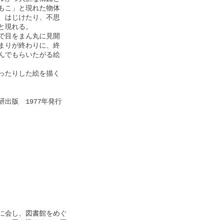
こ」と現れた物体

はじけたり、不思

現れる。

目をまん丸に見開

りが終わりに、終

でもらいたがる絵

たりした絵を描く

版　1977年発行　

会し、図書館をめぐ
