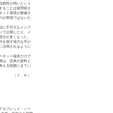
頼性が弱いという

ることは疑問視さ

ット環境が整備さ

が実情ではないだ

に不可欠なインフ

で公開したり、メ

分が多くなった。

を探す強力な手が

活用されるように

ネット端末だけで

は、従来の資料と

える段階にきてい

　　　（Ｙ．Ｋ）

ルフレッド・ノー
