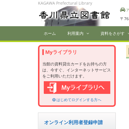
Skip
KAGAWA Prefectural Library
to
ア
content
〒76
ホーム
利用案内
資料をさがす
Myライブラリ
当館の資料貸出カードをお持ちの方
は、今すぐ、インターネットサービス
をご利用いただけます。
はじめてログインする方へ
オンライン利用者登録申請