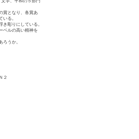
、文学、平和の５部門

賞となり、各賞あ

いる。

き彫りにしている。

ベルの高い精神を

ろうか。

２
