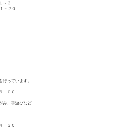
～３　

１－２０

行っています。

：００

み、手遊びなど

：３０
