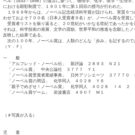
ベル（1833－1896）の遺言に基づく、物理学、化学、医学・生理学
における顕彰制度で、１９０１年に第１回目の授与が行われた。

　１９６９年からは、ノーベル記念経済科学賞が設けられ、実質６つの
わせておよそ７００名（日本人受賞者９名）が、ノーベル賞を受賞して
　受賞者リストを振り返ると、２０世紀がいかなる世紀であったかを浮
それは、科学技術の発展、文学の奨励、世界平和の推進を念願したノー
反映した結果である。

　次の１００年、ノーベル賞は、人類のどんな「歩み」を記するのであ
（Ｙ．Ｆ）

一　　般

　「アルフレッド・ノーベル伝」　新評論　２８９３　Ｎ２１

　「ノーベル賞」　中央公論社　３７７７　Ｙ１

　「ノーベル賞受賞者業績事典」　日外アソシエーツ　３７７７０　Ｎ
　「ノーベル賞の周辺」　化学同人　４０２８　Ｙ６

　「親子でめざせ！ノーベル賞」　化学同人　４０２８  Ｉ４　２

　「ノーベル賞ゲーム」　岩波書店　４９０７　Ｍ１

（＃写真が入る）

児　　童
