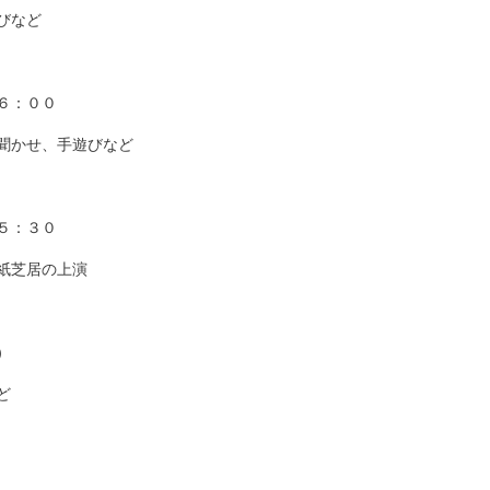
など

：００

かせ、手遊びなど

：３０

芝居の上演




