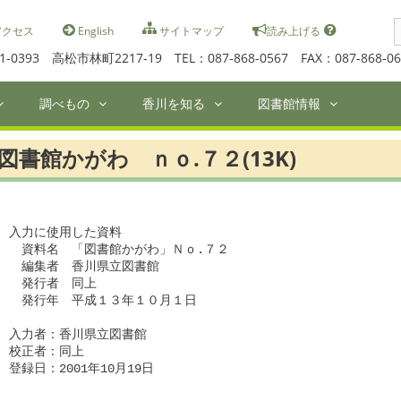
S
クセス
English
サイトマップ
読み上げる
f
1-0393 高松市林町2217-19 TEL：087-868-0567 FAX：087-868-06
調べもの
香川を知る
図書館情報
図書館かがわ ｎｏ.７２(13K)
入力に使用した資料

　資料名　「図書館かがわ」Ｎｏ.７２

　編集者　香川県立図書館

　発行者　同上

　発行年　平成１３年１０月１日

入力者：香川県立図書館

校正者：同上

登録日：2001年10月19日
