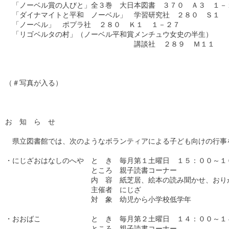
　「ノーベル賞の人びと」全３巻　大日本図書　３７０　Ａ３　１－１
　「ダイナマイトと平和　ノーベル」　学習研究社　２８０　Ｓ１  
　「ノーベル」　ポプラ社  ２８０  Ｋ１  １－２７

　「リゴベルタの村」（ノーベル平和賞メンチュウ女史の半生）

　　　　　　　　　　　　　　　　　　講談社  ２８９  Ｍ１１

（＃写真が入る）

お　知　ら　せ

　県立図書館では、次のようなボランティアによる子ども向けの行事を
・にじざおはなしのへや　と　き　毎月第１土曜日　１５：００～１６
　　　　　　　　　　　　ところ　親子読書コーナー

　　　　　　　　　　　　内　容　紙芝居、絵本の読み聞かせ、おりが
　　　　　　　　　　　　主催者　にじざ

　　　　　　　　　　　　対　象　幼児から小学校低学年

・おおばこ　　　　　　　と　き　毎月第２土曜日　１４：００～１４
　　　　　　　　　　　　ところ　親子読書コーナー
