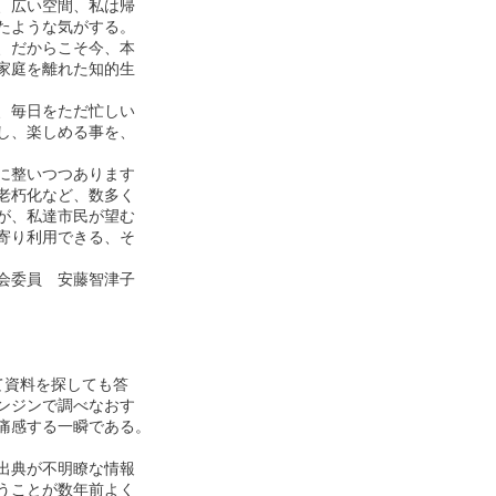
広い空間、私は帰

ような気がする。

だからこそ今、本

庭を離れた知的生

毎日をただ忙しい

、楽しめる事を、

整いつつあります

朽化など、数多く

、私達市民が望む

り利用できる、そ

委員　安藤智津子

資料を探しても答

ジンで調べなおす

感する一瞬である。

典が不明瞭な情報

ことが数年前よく
