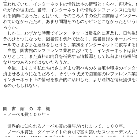
言われていた。インターネットの情報は本の情報とくらべ、再現性、信
のがその理由だ。当時、インターネットの情報をレファレンスに活用す
れる傾向にあった。とはいえ、そのころ大半の公共図書館はインターネ
れていなかったため、あまり問題そのものがピンとこなかったというの
ろうか。

　しかし、わずかな時間でインターネットは爆発的に普及し、日常生活
ラのひとつになった。図書館も例外ではなく、蔵書目録をホームページ
ールでさまざまな連絡をしたりと、業務をインターネットに依存する部
　当然、図書館のレファレンス業務においても、インターネットは資料
かりとして、また資料の内容を補完する情報源として以前より積極的に
なりつつあるのではないだろうか。

　今後、ますます私たちはさまざまな調べものを自宅や職場のインター
済ませるようになるだろう。そういう状況で図書館のレファレンス業務
インターネット上の情報を複合的に活用した、より適切な情報提供を考
るのかもしれない。

　　　　　　　　　　　　　　　　　　　　　　　　　　　　　　　　
図　書　館　の　本　棚

－ノーベル賞１００年－

　世界的に知られるノーベル賞の授与がはじまって、１００年。

　ノーベル賞は、ダイナマイトの発明で富を築いたスウェーデン人、ア