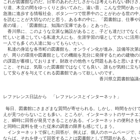
これが図書館なのだ。日常のあわただしさからは考えられない静けさ、
り道、木立の間をゆっくりと歩いてみた。遠い昔、こんな空間があった
急激に進歩する情報社会、ボタン一つで世界中のことがわかる世の中、
を読むことが大切なのだと思う。ある本の中に、「図書館は、仕事や家
産の場」、「図書館は、知識の宝庫である」とあった。

　香川県に、このような立派な施設があること、子ども達だけでなく、
忙しいと過ごしている私達大人にも、生涯学習の場として大いに活用し
一人でも多くの人達に知ってもらいたい。

　私達の身近な各市町の図書館も、オンライン化が進み、設備等次第に
が、周りの環境や図書館としての機能を充分に発揮するための建物の老
の課題が蓄積しております。財政その他色々な問題もあると思いますが
こと、それは、気取った図書館ではなくても良い、誰もが気軽に立ち寄
して安らぎを与えてくれる図書館であって欲しいのです。

　　　　　　　　　　　　　　　　　　　　　　香川県立図書館協議会
レファレンス日誌から　「レファレンスとインターネット」

 毎日、図書館にさまざまな質問が寄せられる。しかし、時間をかけて
えが見つからないことも多い。ところが、インターネットのサーチエン
と、瞬時に回答が発見できることがある。インターネットの便利さを痛
と同時に資料を使った従来の調査の限界も感じてしまう。

　インターネットで探した回答が、例えば、個人のホームページで、出
ならば、それを使って回答することは図書館として問題がある、という