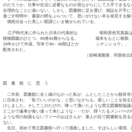
のだろうか。仕事や生活に必要なものが居ながらにして入手できるなら
合理的なことに違いない。しかし、図書館に足を運び、雑誌を片手にソ
過ごす時間や、書架の間をぶらついて、思いがけない本を発見する愉し
　偶然出会った美しい図譜にいま魅せられている。

  江戸時代末に作られた日本の代表的な　　   　 昭和原色写真版は
植物図鑑のひとつ。96巻92冊からなる。　  　　蔵本をもとに複製。
20年かけて作成、写本で40－30部ほどが　  　　ンナンショウ」。

配布された。　　　　　　　　　　

                                 　（岩崎灌園著、同朋舎出
                                                    
図　書　館　に　思　う

　二年前、図書館に全く縁のなかった私が、ふとしたことから観音寺市
に任命され、「私でいいのかな」と思いながらも、新しいことを知る良
けしました。そしてこのたびの、降って沸いたような県立図書館協議会
どこかで歯車が食い違って来たような‥‥だが、錚々たるメンバーの中
ような何の知識もないフツーのおばさんが、素人の目で図書館を見るの
ない。

　先日、初めて県立図書館へ行って感激しました。すばらしい環境、設