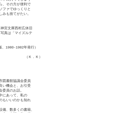
、その方が便利で

ファでゆっくりと

みも捨てがたい。

神宮文庫西村広休旧

写真は「マイズルテ

版、1980-1982年発行）

               （Ｋ．Ｋ）

図書館協議会委員

い機会と、お引受

委員のお話。

にあって、私の

もいいのかも知れ

備、数多くの書籍、
