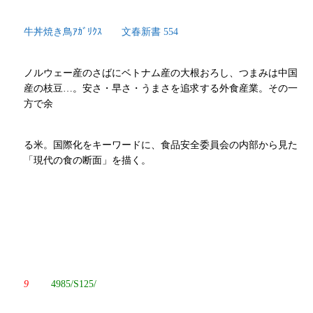
牛丼焼き鳥ｱｶﾞﾘｸｽ 文春新書 554
ノルウェー産のさばにベトナム産の大根おろし、つまみは中国
産の枝豆…。安さ・早さ・うまさを追求する外食産業。その一
方で余
る米。国際化をキーワードに、食品安全委員会の内部から見た
「現代の食の断面」を描く。
9
4985/S125/