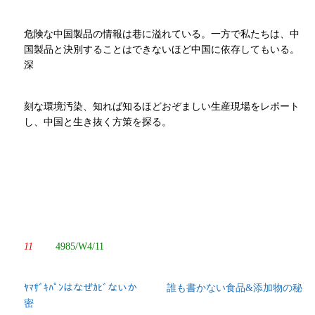
危険な中国製品の情報は巷に溢れている。一方で私たちは、中
国製品と決別することはできないほど中国に依存してもいる。
深
刻な環境汚染、知れば知るほどおぞましい生産現場をレポート
し、中国と生き抜く方策を探る。
11
4985/W4/11
ﾔﾏｻﾞｷﾊﾟﾝはなぜｶﾋﾞないか 誰も書かない食品&添加物の秘
密