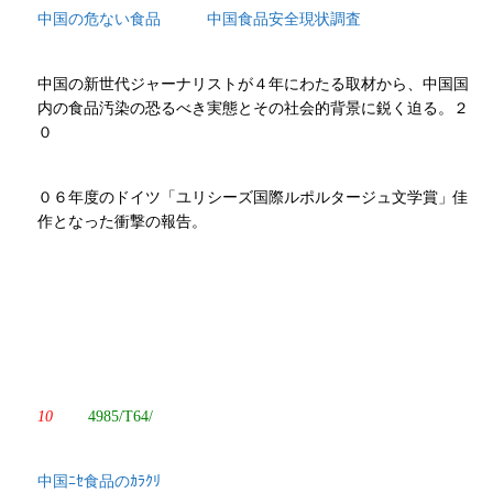
中国の危ない食品 中国食品安全現状調査
中国の新世代ジャーナリストが４年にわたる取材から、中国国
内の食品汚染の恐るべき実態とその社会的背景に鋭く迫る。２
０
０６年度のドイツ「ユリシーズ国際ルポルタージュ文学賞」佳
作となった衝撃の報告。
10
4985/T64/
中国ﾆｾ食品のｶﾗｸﾘ