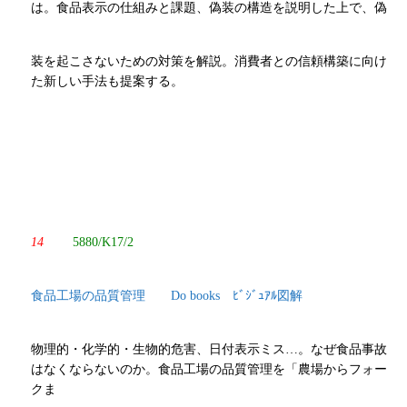
は。食品表示の仕組みと課題、偽装の構造を説明した上で、偽
装を起こさないための対策を解説。消費者との信頼構築に向け
た新しい手法も提案する。
14
5880/K17/2
食品工場の品質管理 Do books ﾋﾞｼﾞｭｱﾙ図解
物理的・化学的・生物的危害、日付表示ミス…。なぜ食品事故
はなくならないのか。食品工場の品質管理を「農場からフォー
クま