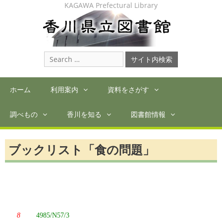
Skip
KAGAWA Prefectural Library
to
content
Search
for:
ホーム
利用案内
資料をさがす
調べもの
香川を知る
図書館情報
ブックリスト「食の問題」
8
4985/N57/3