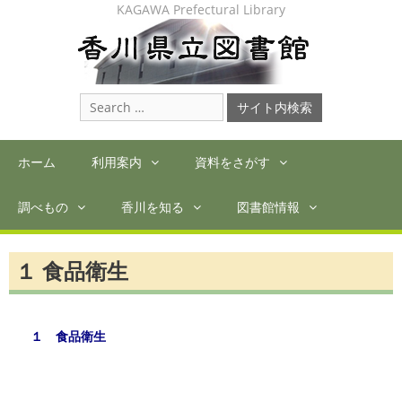
Skip
KAGAWA Prefectural Library
to
content
Search
for:
ホーム
利用案内
資料をさがす
調べもの
香川を知る
図書館情報
１ 食品衛生
１ 食品衛生