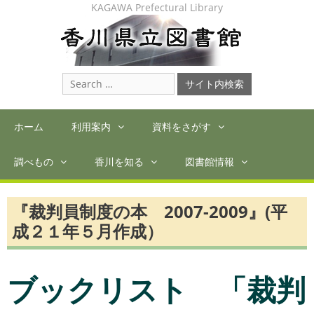
Skip
KAGAWA Prefectural Library
to
content
Search
for:
ホーム
利用案内
資料をさがす
調べもの
香川を知る
図書館情報
『裁判員制度の本 2007-2009』(平
成２１年５月作成）
ブックリスト 「裁判