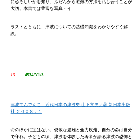
に恐ろしいかを知り、ふだんから避難の方法を話し合うことが
大切。本書では豊富な写真・イ
ラストとともに、津波についての基礎知識をわかりやすく解
説。
13
4534/Y1/3
津波てんでんこ 近代日本の津波史 山下文男／著 新日本出版
社 ２００８．１
命のほかに宝はない。俊敏な避難と全力疾走、自分の命は自分
で守れ。子どもの頃、津波を体験した著者が語る津波の恐怖と