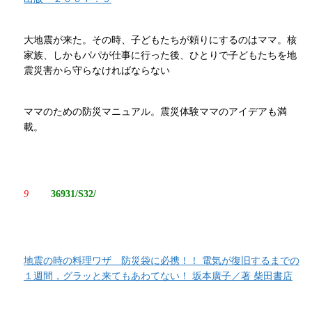
大地震が来た。その時、子どもたちが頼りにするのはママ。核
家族、しかもパパが仕事に行った後、ひとりで子どもたちを地
震災害から守らなければならない
ママのための防災マニュアル。震災体験ママのアイデアも満
載。
9
36931/S32/
地震の時の料理ワザ 防災袋に必携！！ 電気が復旧するまでの
１週間，グラッと来てもあわてない！ 坂本廣子／著 柴田書店