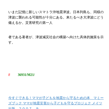
いまだ記憶に新しいスマトラ沖地震津波。日本列島も、同様の
津波に襲われる可能性が十分にある。来たるべき大津波にどう
備えるか。災害研究の第一人
者である著者が、津波減災社会の構築へ向けた具体的施策を示
す。
8
36931/M21/
今すぐできる！ママが子どもを地震から守るための本 マミー
ズブック ママが地震災害から子どもを守るプロジェク メイツ
出版 ２００７．９