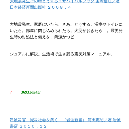
大地震発生その時どうする？サバイバルブック 国崎信江／著
日本経済新聞出版社 ２００８．４
大地震発生。家庭にいたら、さあ、どうする。浴室やトイレに
いたら。部屋に閉じ込められたら。火災がおきたら…。震災発
生時の対処法と備えを、簡潔かつビ
ジュアルに解説。生活術で生き残る震災対策マニュアル。
7
36931/K43/
津波災害 減災社会を築く （岩波新書） 河田惠昭／著 岩波
書店 ２０１０．１２