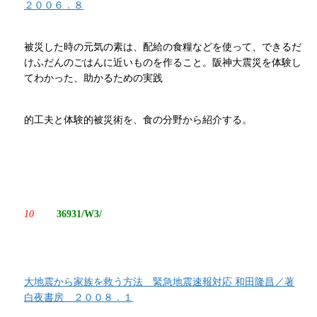
２００６．８
被災した時の元気の素は、配給の食糧などを使って、できるだ
けふだんのごはんに近いものを作ること。阪神大震災を体験し
てわかった、助かるための実践
的工夫と体験的被災術を、食の分野から紹介する。
10
36931/W3/
大地震から家族を救う方法 緊急地震速報対応 和田隆昌／著
白夜書房 ２００８．１