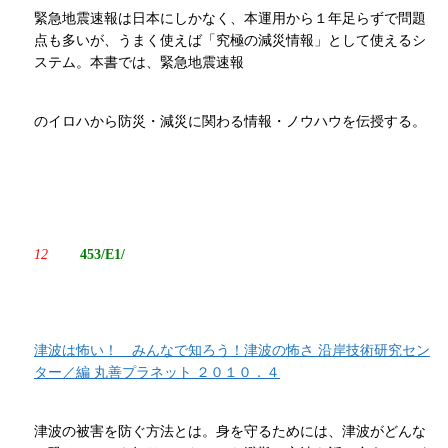
緊急地震速報は日本にしかなく、本運用から１年足らずで問題
点も多いが、うまく使えば「究極の減災情報」として使えるシ
ステム。本書では、緊急地震速報
のイロハから防災・減災に関わる情報・ノウハウを伝授する。
12
453/E1/
津波は怖い！ みんなで知ろう！津波の怖さ 沿岸技術研究セン
ター／編 丸善プラネット ２０１０．４
津波の被害を防ぐ方法とは。身を守るためには、津波がどんな