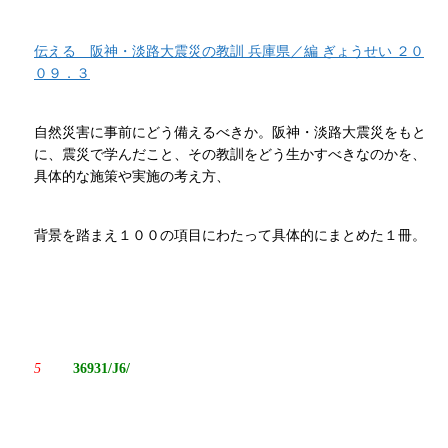
伝える 阪神・淡路大震災の教訓 兵庫県／編 ぎょうせい ２０
０９．３
自然災害に事前にどう備えるべきか。阪神・淡路大震災をもと
に、震災で学んだこと、その教訓をどう生かすべきなのかを、
具体的な施策や実施の考え方、
背景を踏まえ１００の項目にわたって具体的にまとめた１冊。
5
36931/J6/