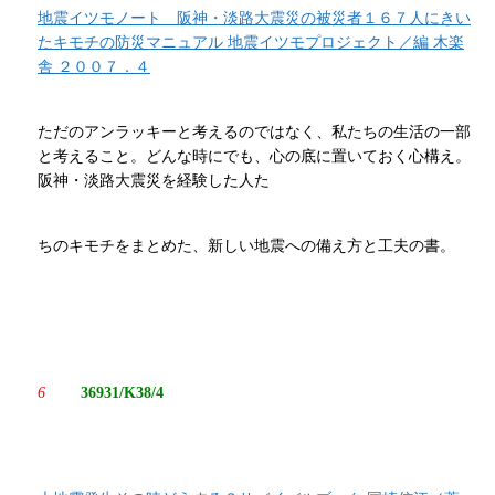
地震イツモノート 阪神・淡路大震災の被災者１６７人にきい
たキモチの防災マニュアル 地震イツモプロジェクト／編 木楽
舎 ２００７．４
ただのアンラッキーと考えるのではなく、私たちの生活の一部
と考えること。どんな時にでも、心の底に置いておく心構え。
阪神・淡路大震災を経験した人た
ちのキモチをまとめた、新しい地震への備え方と工夫の書。
6
36931/K38/4