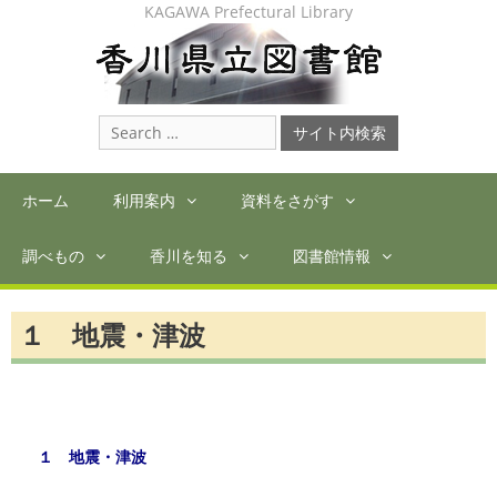
Skip
KAGAWA Prefectural Library
to
content
Search
for:
ホーム
利用案内
資料をさがす
調べもの
香川を知る
図書館情報
１ 地震・津波
１ 地震・津波