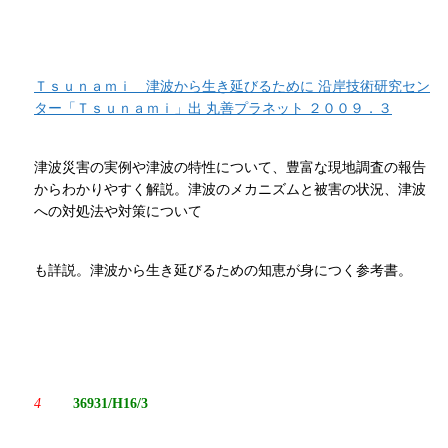
Ｔｓｕｎａｍｉ 津波から生き延びるために 沿岸技術研究セン
ター「Ｔｓｕｎａｍｉ」出 丸善プラネット ２００９．３
津波災害の実例や津波の特性について、豊富な現地調査の報告
からわかりやすく解説。津波のメカニズムと被害の状況、津波
への対処法や対策について
も詳説。津波から生き延びるための知恵が身につく参考書。
4
36931/H16/3