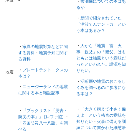
・
検潮儀についての本はあ
るか
・
新聞で紹介されていた
「津波てんナントカ」とい
う本はあるか？
・
人から「地震 雷 火
・
家具の地震対策などに関
事 親父」の「親父」はも
する資料
・
地震予知に関す
ともとは強風という意味だ
る資料
ったといわれた。語源を知
・
プレートテクトニクスの
りたい。
地震
本は？
・
活断層や地震のおこるし
・
ニュージーランドの地震
くみを調べるのに参考にな
に関する本と雑誌記事
る本は？
・
「大きく構えて小さく備
・
『ブックリスト「災害・
えよ」という格言の意味を
防災の本」』 [レファ協]
・
知りたい
・
火事に備える訓
「四国防災八十八話」を調
練について書かれた紙芝居
べる