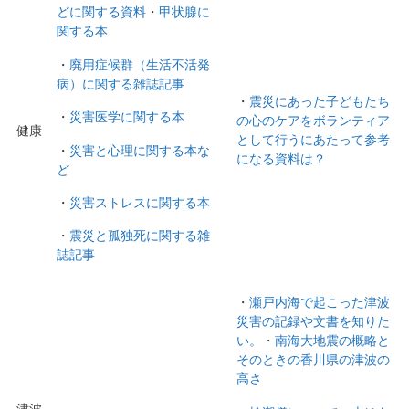
どに関する資料
・
甲状腺に
関する本
・
廃用症候群（生活不活発
病）に関する雑誌記事
・
震災にあった子どもたち
・
災害医学に関する本
の心のケアをボランティア
健康
として行うにあたって参考
・
災害と心理に関する本な
になる資料は？
ど
・
災害ストレスに関する本
・
震災と孤独死に関する雑
誌記事
・
瀬戸内海で起こった津波
災害の記録や文書を知りた
い。
・
南海大地震の概略と
そのときの香川県の津波の
高さ
津波
–