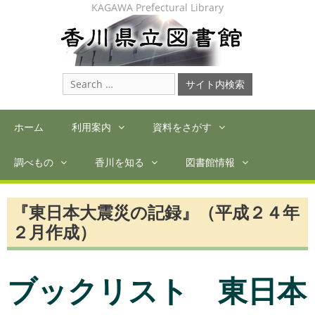
Skip
KAGAWA Prefectural Library
to
content
Search
for:
ホーム
利用案内
資料をさがす
調べもの
香川を知る
図書館情報
『東日本大震災の記録』（平成２４年
２月作成）
ブックリスト 東日本