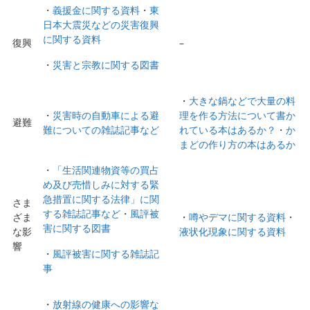
・
義援金に関する資料
・
東
日本大震災などの災害復興
に関する資料
復興
–
・
災害と宗教に関する図書
・
大きな鍋などで大量の料
・
災害時の自動車による避
理を作る方法について書か
避難
難についての雑誌記事など
れている本はあるか？
・
か
まどの作り方の本はあるか
・
「生活関連物資等の買占
め及び売惜しみに対する緊
急措置に関する法律」に関
さま
する雑誌記事など
・
風評被
ざま
・
噂やデマに関する資料
・
害に関する図書
な影
液状化現象に関する資料
響
・
風評被害に関する雑誌記
事
・
放射線の健康への影響な