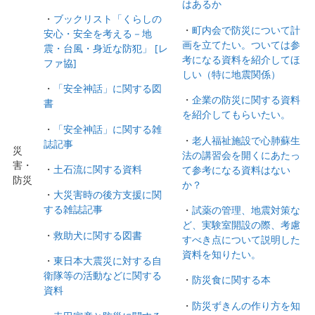
はあるか
・
ブックリスト「くらしの
・
町内会で防災について計
安心・安全を考える－地
画を立てたい。ついては参
震・台風・身近な防犯」 [レ
考になる資料を紹介してほ
ファ協]
しい（特に地震関係）
・
「安全神話」に関する図
・
企業の防災に関する資料
書
を紹介してもらいたい。
・
「安全神話」に関する雑
・
老人福祉施設で心肺蘇生
誌記事
災
法の講習会を開くにあたっ
害・
・
土石流に関する資料
て参考になる資料はない
防災
か？
・
大災害時の後方支援に関
する雑誌記事
・
試薬の管理、地震対策な
ど、実験室開設の際、考慮
・
救助犬に関する図書
すべき点について説明した
資料を知りたい。
・
東日本大震災に対する自
衛隊等の活動などに関する
・
防災食に関する本
資料
・
防災ずきんの作り方を知