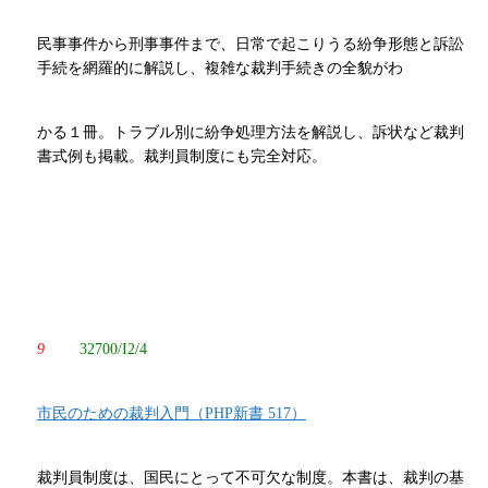
民事事件から刑事事件まで、日常で起こりうる紛争形態と訴訟
手続を網羅的に解説し、複雑な裁判手続きの全貌がわ
かる１冊。トラブル別に紛争処理方法を解説し、訴状など裁判
書式例も掲載。裁判員制度にも完全対応。
9
32700/I2/4
市民のための裁判入門（PHP新書 517）
裁判員制度は、国民にとって不可欠な制度。本書は、裁判の基