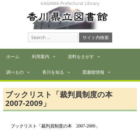
Skip
KAGAWA Prefectural Library
to
content
Search
for:
ホーム
利用案内
資料をさがす
調べもの
香川を知る
図書館情報
ブックリスト「裁判員制度の本
2007-2009」
ブックリスト「裁判員制度の本 2007-2009」