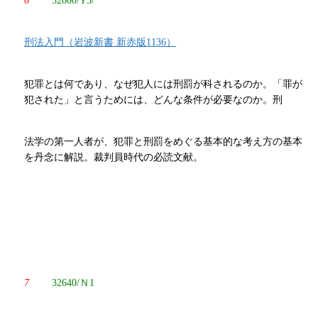
6
32600/Y3/
刑法入門（岩波新書 新赤版1136）
犯罪とは何であり、なぜ犯人には刑罰が科されるのか。「罪が
犯された」と言うためには、どんな条件が必要なのか。刑
法学の第一人者が、犯罪と刑罰をめぐる基本的な考え方の基本
を丹念に解説。裁判員時代の必読文献。
7
32640/Ｎ1