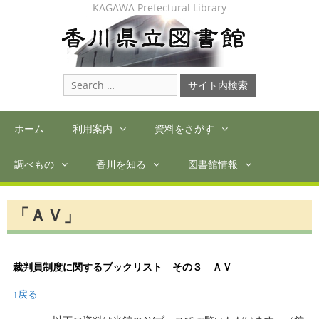
Skip
KAGAWA Prefectural Library
to
content
Search
for:
ホーム
利用案内
資料をさがす
調べもの
香川を知る
図書館情報
「ＡＶ」
裁判員制度に関するブックリスト その３ ＡＶ
↑戻る