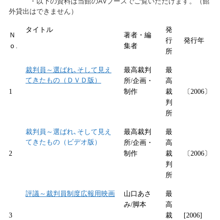
・以下の資料は当館のAVブースでご覧いただけます。（館
外貸出はできません）
タイトル
発
Ｎ
著者・編
行
発行年
ｏ.
集者
所
裁判員～選ばれ､そして見え
最高裁判
最
てきたもの（ＤＶＤ版）
所/企画・
高
1
制作
裁
〔2006〕
判
所
裁判員～選ばれ､そして見え
最高裁判
最
てきたもの（ビデオ版）
所/企画・
高
2
制作
裁
〔2006〕
判
所
評議～裁判員制度広報用映画
山口あさ
最
み/脚本
高
3
裁
[2006]