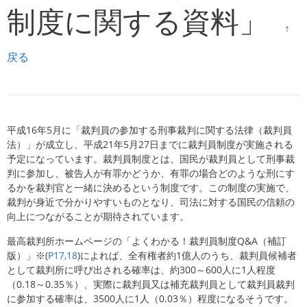
制度に関する資料」
↑
戻る
平成16年5月に「裁判員の参加する刑事裁判に関する法律（裁判員
法）」が成立し、平成21年5月27日までに裁判員制度が実施される
予定になっています。裁判員制度とは、国民が裁判員として刑事裁
判に参加し、被告人が有罪かどうか、有罪の場合どのような刑にす
るかを裁判官と一緒に決めるという制度です。この制度の実施で、
裁判が身近で分かりやすいものとなり、司法に対する国民の信頼の
向上につながることが期待されています。
最高裁判所ホームページの「よくわかる！裁判員制度Q&A（補訂
版）」※(
P17,18
)によれば、全有権者約1億人のうち、裁判員候補者
として裁判所に呼び出される確率は、約300～600人に1人程度
（0.18～0.35％）、実際に裁判員又は補充裁判員として裁判員裁判
に参加する確率は、3500人に1人（0.03％）程度になるそうです。