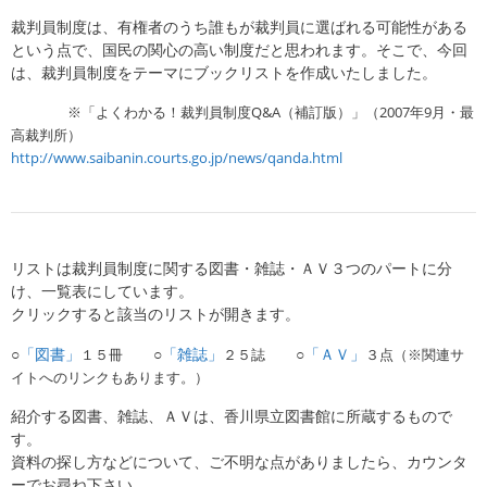
裁判員制度は、有権者のうち誰もが裁判員に選ばれる可能性がある
という点で、国民の関心の高い制度だと思われます。そこで、今回
は、裁判員制度をテーマにブックリストを作成いたしました。
※「よくわかる！裁判員制度Q&A（補訂版）」（2007年9月・最
高裁判所）
http://www.saibanin.courts.go.jp/news/qanda.html
リストは裁判員制度に関する図書・雑誌・ＡＶ３つのパートに分
け、一覧表にしています。
クリックすると該当のリストが開きます。
○
「図書」
○
「雑誌」
○
「ＡＶ」
１５冊
２５誌
３点（※関連サ
イトへのリンクもあります。）
紹介する図書、雑誌、ＡＶは、香川県立図書館に所蔵するもので
す。
資料の探し方などについて、ご不明な点がありましたら、カウンタ
ーでお尋ね下さい。