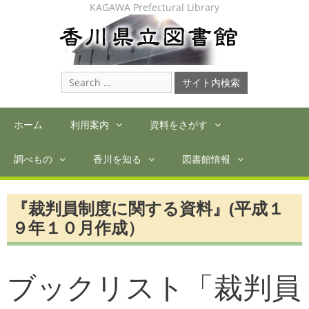
Skip
KAGAWA Prefectural Library
to
content
Search
for:
ホーム
利用案内
資料をさがす
調べもの
香川を知る
図書館情報
『裁判員制度に関する資料』(平成１
９年１０月作成）
ブックリスト「裁判員