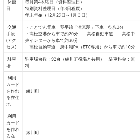
休館
毎月第4木曜日（資料整理日）
日
特別資料整理日（年3日程度）
年末年始（12月29日～1月３日）
交通
・ことでん電車 琴平線「滝宮駅」下車 徒歩3分
手段
・高松空港から車で約20分 高松自動車道 高松中
(アク
央インターから車で約30分
セス)
高松自動車道 府中湖PA（ETC専用）から車で約10分
駐車
駐車場台数：92台（綾川町役場と共用） 駐車料金：無
場
料
利用
カード
を作れ
綾川町
る在住
地
利用
カード
を作れ
綾川町
る在