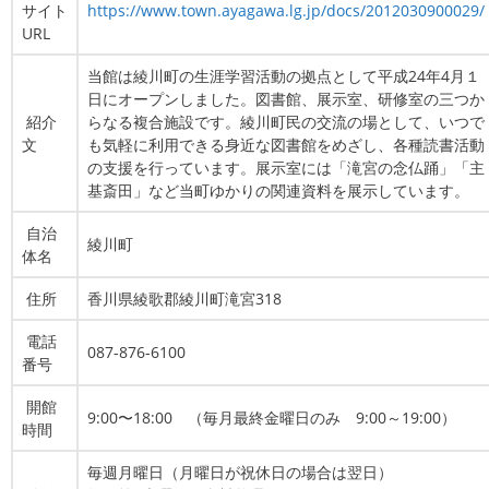
サイト
https://www.town.ayagawa.lg.jp/docs/2012030900029/
URL
当館は綾川町の生涯学習活動の拠点として平成24年4月１
日にオープンしました。図書館、展示室、研修室の三つか
紹介
らなる複合施設です。綾川町民の交流の場として、いつで
文
も気軽に利用できる身近な図書館をめざし、各種読書活動
の支援を行っています。展示室には「滝宮の念仏踊」「主
基斎田」など当町ゆかりの関連資料を展示しています。
自治
綾川町
体名
住所
香川県綾歌郡綾川町滝宮318
電話
087-876-6100
番号
開館
9:00〜18:00 （毎月最終金曜日のみ 9:00～19:00）
時間
毎週月曜日（月曜日が祝休日の場合は翌日）