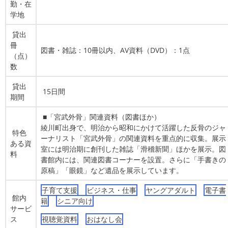
勤・在
学地
貸出
冊
図書・雑誌：10冊以内、AV資料（DVD）：1点
（点）
数
貸出
15日間
期間
■「宮武外骨」関連資料（図書ほか）
綾川町出身で、明治から昭和にかけて活躍した反骨のジャ
特色
ーナリスト「宮武外骨」の関連資料を重点的に収集。展示
ある資
室には明治期に創刊した雑誌「滑稽新聞」ほかを展示。図
料
書館内には、関連図書コーナーを設置。さらに「手書きの
原稿」「眼鏡」など遺品を展示しています。
子育て支援
ビジネス・仕事
ヤングアダルト
電子書
館内
籍
シニア向け
サービ
ス
視聴覚資料
おはなし会