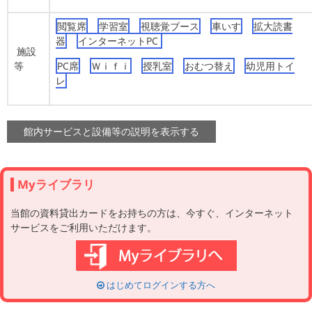
閲覧席
学習室
視聴覚ブース
車いす
拡大読書
器
インターネットPC
施設
等
PC席
Ｗｉｆｉ
授乳室
おむつ替え
幼児用トイ
レ
Myライブラリ
当館の資料貸出カードをお持ちの方は、今すぐ、インターネット
サービスをご利用いただけます。
はじめてログインする方へ