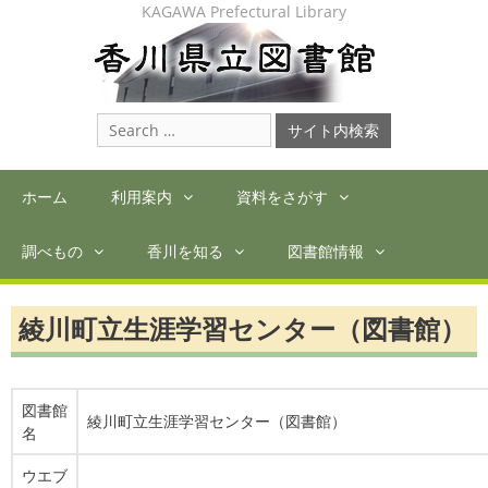
Skip
KAGAWA Prefectural Library
to
content
Search
for:
ホーム
利用案内
資料をさがす
調べもの
香川を知る
図書館情報
綾川町立生涯学習センター（図書館）
図書館
綾川町立生涯学習センター（図書館）
名
ウエブ