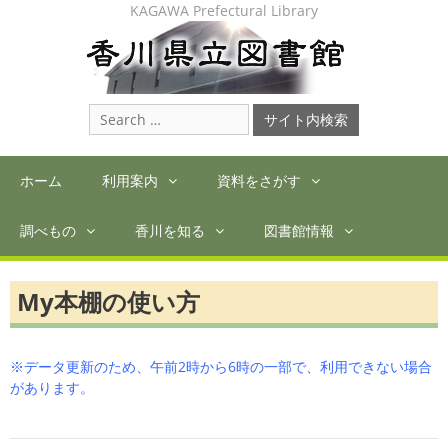
Skip
KAGAWA Prefectural Library
to
content
Search
for:
ホーム
利用案内
資料をさがす
調べもの
香川を知る
図書館情報
My本棚の使い方
※データ更新のため、午前2時から6時の一部で、利用できない場合
があります。