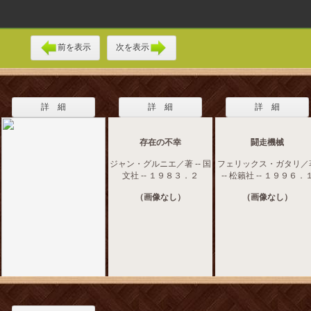
前を表示
次を表示
詳 細
詳 細
詳 細
存在の不幸
闘走機械
ジャン・グルニエ／著 -- 国
フェリックス・ガタリ／
文社 -- １９８３．２
-- 松籟社 -- １９９６．
（画像なし）
（画像なし）