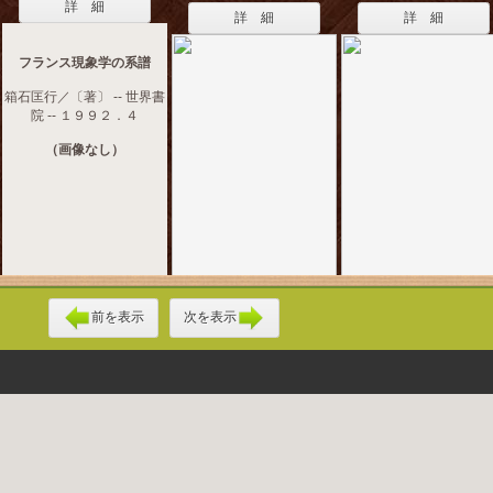
詳 細
詳 細
詳 細
フランス現象学の系譜
箱石匡行／〔著〕 -- 世界書
院 -- １９９２．４
（画像なし）
前を表示
次を表示