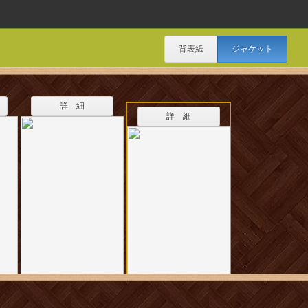
背表紙
ジャケット
詳 細
詳 細