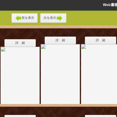
Web
前を表示
次を表示
詳 細
詳 細
詳 細