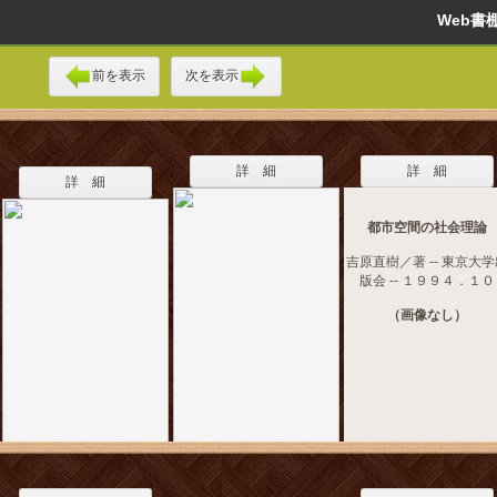
Web
前を表示
次を表示
詳 細
詳 細
詳 細
都市空間の社会理論
吉原直樹／著 -- 東京大
版会 -- １９９４．１０
（画像なし）