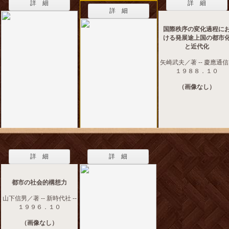
詳 細
詳 細
詳 細
国際秩序の変化過程に
ける発展途上国の都市
と近代化
矢崎武夫／著 -- 慶應通信 
１９８８．１０
（画像なし）
詳 細
詳 細
都市の社会的構想力
山下信男／著 -- 新時代社 --
１９９６．１０
（画像なし）