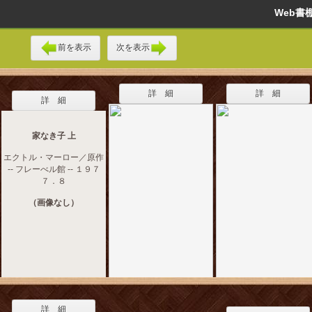
Web
前を表示
次を表示
詳 細
詳 細
詳 細
家なき子 上
エクトル・マーロー／原作
-- フレーべル館 -- １９７
７．８
（画像なし）
詳 細