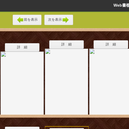
Web
前を表示
次を表示
詳 細
詳 細
詳 細