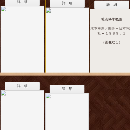
詳 細
詳 細
詳 細
社会科学概論
木本幸造／編著 -- 日本
社 -- １９８９．１
（画像なし）
詳 細
詳 細