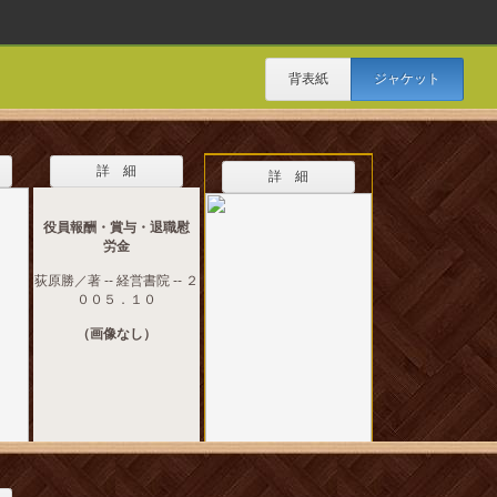
背表紙
ジャケット
詳 細
詳 細
役員報酬・賞与・退職慰
労金
荻原勝／著 -- 経営書院 -- ２
００５．１０
（画像なし）