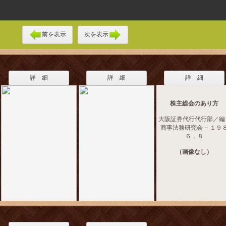
前を表示
次を表示
詳 細
詳 細
詳 細
株主総会のあり方
大阪証券代行代行部／編 -
商事法務研究会 -- １９
６．８
（画像なし）