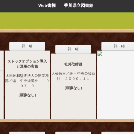
Web書棚 香川県立図書館
詳 細
詳 細
詳 細
ストックオプション導入
社外取締役
と運用の実務
-
大橋敬三／著 -- 中央公論新
８
太田昭和監査法人公開業務
社 -- ２０００．１１
部／編 -- 中央経済社 -- １９
９７．９
（画像なし）
（画像なし）