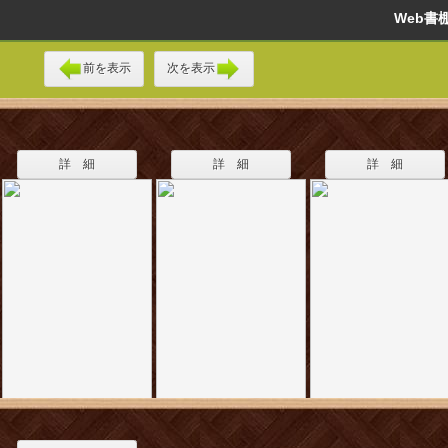
Web
前を表示
次を表示
詳 細
詳 細
詳 細