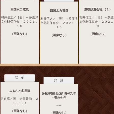
四国水力電気
讃岐鉄道会社 （１）
四国水力電気
村井信之／［著］ -- 多度津
村井信之／［著］ -- 多
村井信之／［著］ -- 多度津
文化財保存会 -- ２０２１．
文化財保存会 -- ２０２
文化財保存会 -- ２０２１．
１０
９
１０
（画像なし）
（画像なし）
（画像なし）
詳 細
詳 細
ふるさと多度津
多度津藩日記抄 明和九年
－安永七年
谷道彦／著 -- 鎌田醤油 -- ２
０００．１
-- --
（画像なし）
（画像なし）