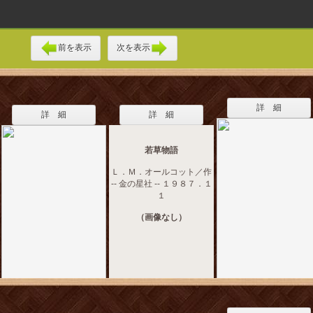
前を表示
次を表示
詳 細
詳 細
詳 細
若草物語
Ｌ．Ｍ．オールコット／作
-- 金の星社 -- １９８７．１
１
（画像なし）