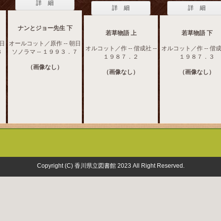
詳 細
詳 細
詳 細
ナンとジョー先生 下
若草物語 上
若草物語 下
朝日
オールコット／原作 -- 朝日
オルコット／作 -- 偕成社 --
オルコット／作 -- 偕成社
３
ソノラマ -- １９９３．７
１９８７．２
１９８７．３
（画像なし）
（画像なし）
（画像なし）
Copyright (C) 香川県立図書館 2023 All Right Reserved.