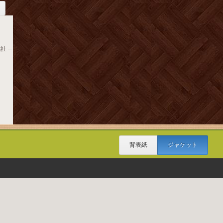
 --
背表紙
ジャケット