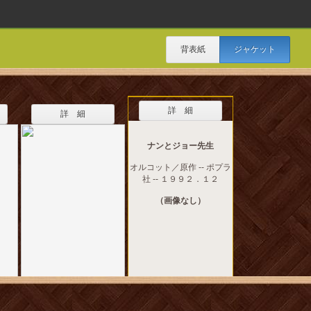
背表紙
ジャケット
詳 細
詳 細
ナンとジョー先生
オルコット／原作 -- ポプラ
社 -- １９９２．１２
（画像なし）