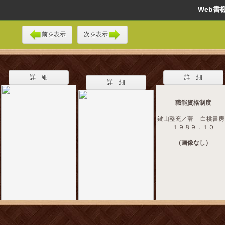
Web
前を表示
次を表示
詳 細
詳 細
詳 細
職能資格制度
鍵山整充／著 -- 白桃書房 
１９８９．１０
（画像なし）