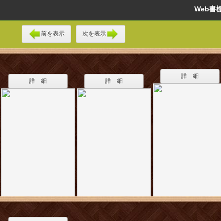
Web
前を表示
次を表示
詳 細
詳 細
詳 細