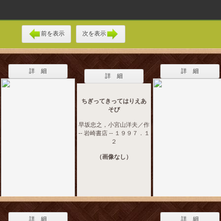
前を表示
次を表示
詳 細
詳 細
詳 細
ちぎってきってはりえあ
そび
早坂忠之，小宮山洋夫／作
-- 岩崎書店 -- １９９７．１
２
（画像なし）
詳 細
詳 細