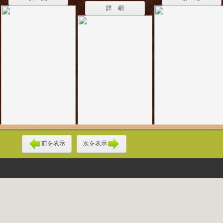
詳 細
前を表示
次を表示