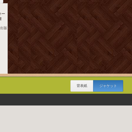
キー
館
イ出版
背表紙
ジャケット