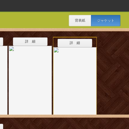
背表紙
ジャケット
詳 細
詳 細