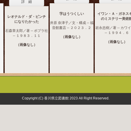
詳 細
字はうつくしい
イワン・Ａ・ガネス
レオナルド・ダ・ビンチ
のミステリー美術
になりたかった
井原 奈津子／文・構成 -- 福
音館書店 -- ２０２３．２
岩永忠樹／著 -- カワ
石森章太郎／著 -- ポプラ社
-- １９９４．６
-- １９８３．１１
（画像なし）
（画像なし）
（画像なし）
Copyright (C) 香川県立図書館 2023 All Right Reserved.