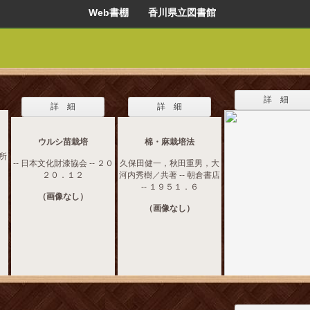
Web書棚 香川県立図書館
詳 細
詳 細
詳 細
ウルシ苗栽培
棉・麻栽培法
究所
-- 日本文化財漆協会 -- ２０
久保田健一，秋田重男，大
２０．１２
河内秀樹／共著 -- 朝倉書店
-- １９５１．６
（画像なし）
（画像なし）