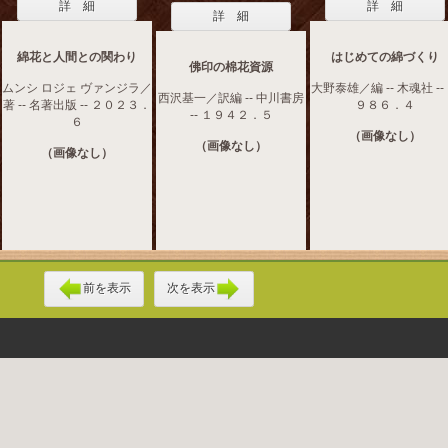
詳 細
詳 細
詳 細
綿花と人間との関わり
はじめての綿づくり
佛印の棉花資源
ムンシ ロジェ ヴァンジラ／
大野泰雄／編 -- 木魂社 --
西沢基一／訳編 -- 中川書房
著 -- 名著出版 -- ２０２３．
９８６．４
-- １９４２．５
６
（画像なし）
（画像なし）
（画像なし）
前を表示
次を表示