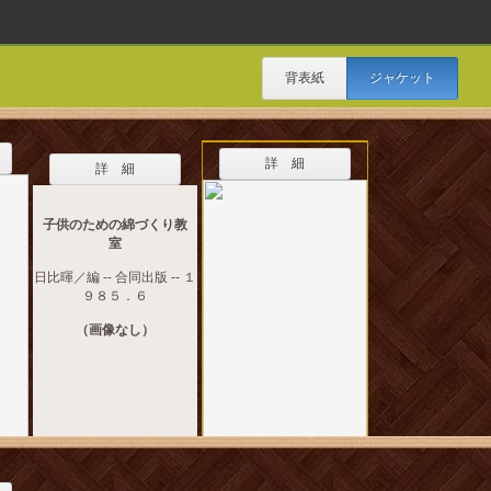
背表紙
ジャケット
詳 細
詳 細
子供のための綿づくり教
室
日比暉／編 -- 合同出版 -- １
９８５．６
（画像なし）