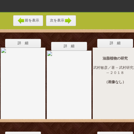
前を表示
次を表示
詳 細
詳 細
詳 細
油脂植物の研究
武村敏彦／著 -- 武村研
-- ２０１８
（画像なし）