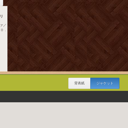
リ
ァ／
０２０．
背表紙
ジャケット