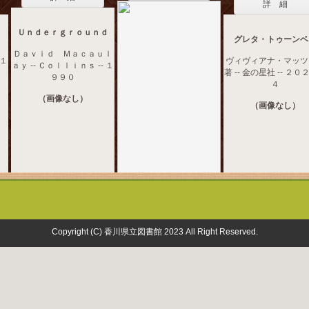
詳 細
Ｕｎｄｅｒｇｒｏｕｎｄ
グレタ・トゥーンベ
Ｄａｖｉｄ Ｍａｃａｕｌ
 １
ヴィヴィアナ・マッツ
ａｙ -- Ｃｏｌｌｉｎｓ -- １
著 -- 金の星社 -- ２
９９０
４
（画像なし）
（画像なし）
Copyright (C) 香川県立図書館 2023 All Right Reserved.