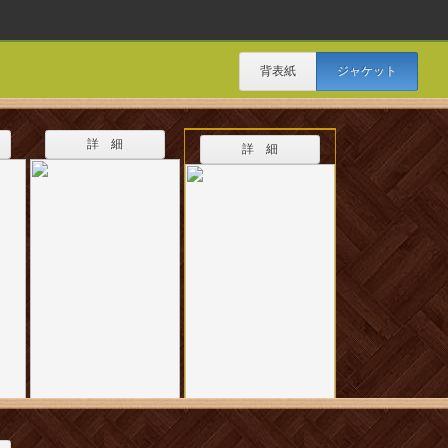
背表紙
ジャケット
詳 細
詳 細