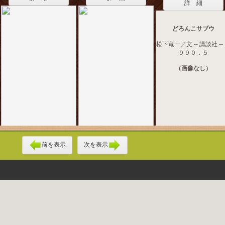
詳 細
どろんこサブウ
松下竜一／文 -- 講談社 --
９９０．５
（画像なし）
前を表示
次を表示