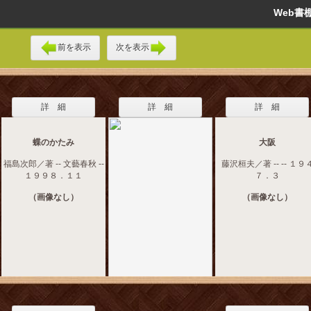
Web
前を表示
次を表示
詳 細
詳 細
詳 細
蝶のかたみ
大阪
福島次郎／著 -- 文藝春秋 --
藤沢桓夫／著 -- -- １９
１９９８．１１
７．３
（画像なし）
（画像なし）