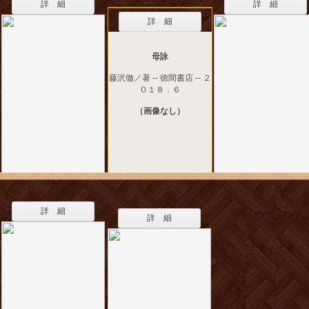
詳 細
詳 細
詳 細
母詠
藤沢徹／著 -- 徳間書店 -- ２
０１８．６
（画像なし）
詳 細
詳 細