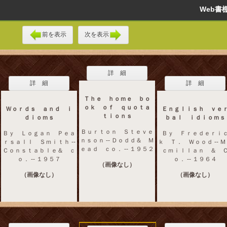
Web
前を表示
次を表示
詳 細
詳 細
詳 細
Ｔｈｅ ｈｏｍｅ ｂｏ
ｏｋ ｏｆ ｑｕｏｔａ
Ｗｏｒｄｓ ａｎｄ ｉ
Ｅｎｇｌｉｓｈ ｖｅ
ｔｉｏｎｓ
ｄｉｏｍｓ
ｂａｌ ｉｄｉｏｍｓ
Ｂｕｒｔｏｎ Ｓｔｅｖｅ
Ｂｙ Ｌｏｇａｎ Ｐｅａ
Ｂｙ Ｆｒｅｄｅｒｉ
ｎｓｏｎ -- Ｄｏｄｄ＆ Ｍ
ｒｓａｌｌ Ｓｍｉｔｈ --
ｋ Ｔ． Ｗｏｏｄ -- 
ｅａｄ ｃｏ． -- １９５２
Ｃｏｎｓｔａｂｌｅ＆ ｃ
ｃｍｉｌｌａｎ ＆ 
ｏ． -- １９５７
ｏ． -- １９６４
（画像なし）
（画像なし）
（画像なし）