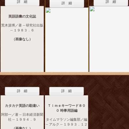
詳 細
詳 細
詳 細
英語語彙の文化誌
荒木源博／著 -- 研究社出版
-- １９８３．６
（画像なし）
詳 細
詳 細
カタカナ英語の勘違い
Ｔｉｍｅキーワード８０
０ 時事用語編
阿部一／著 -- 日本経済新聞
社 -- １９９４．９
タイムマラソン編集部／編
-- アルク -- １９９３．１２
（画像なし）